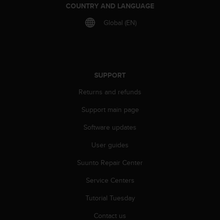
COUNTRY AND LANGUAGE
A
c
Global (EN)
c
e
s
s
i
SUPPORT
b
i
Returns and refunds
l
i
Support main page
t
y
Software updates
G
User guides
u
i
Suunto Repair Center
d
e
Service Centers
l
i
Tutorial Tuesday
n
e
Contact us