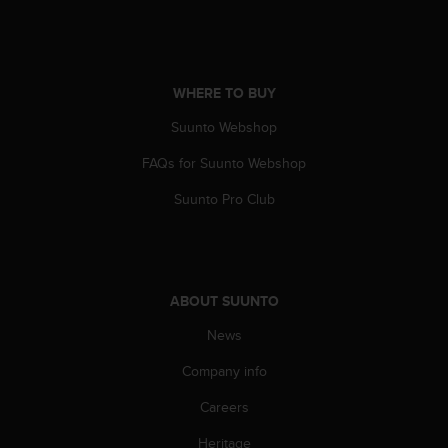
s
(
W
C
A
WHERE TO BUY
G
Suunto Webshop
)
2
FAQs for Suunto Webshop
.
0
Suunto Pro Club
a
n
d
a
c
ABOUT SUUNTO
h
i
News
e
v
Company info
i
Careers
n
g
Heritage