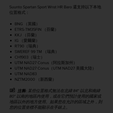
e
Suunto Spartan Sport Wrist HR Baro
還支持以下本地
f
位置格式：
o
r
BNG （英國）
t
h
ETRS-TM35FIN （芬蘭）
i
KKJ （芬蘭）
s
IG （愛爾蘭）
w
RT90（瑞典）
e
SWEREF 99 TM （瑞典）
b
CH1903（瑞士）
s
UTM NAD27 Conus（阿拉斯加州）
i
UTM NAD27 Conus（UTM NAD27 美國大陸）
t
UTM NAD83
e
NZTM2000 （新西蘭）
i
n
c
某些位置格式無法在北緯 84° 以北和南緯
注释:
o
80° 以南的地區內使用，或在它們預計使用的國家或
n
地區以外的地方使用。如果您在允許的區域之外，則
f
您的位置坐標不能顯示在手錶上。
o