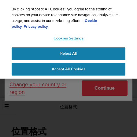
S
WE SHIP TO 75+ DESTINATIONS OVER THE
u
By clicking “Accept All Cookies”, you agree to the storing of
WORLD:
CLICK HERE TO SELECT YOURS
u
cookies on your device to enhance site navigation, analyze site
Your country or region:
usage, and assist in our marketing efforts.
Cookie
n
policy
Privacy policy
t
o
Cookies Settings
United States
i
s
Home
Support
Suunto Spartan Sport Wrist HR Baro
使用者指
c
南 - 2.6
Reject All
Currency: $ (USD)
o
m
Shipping only to United States
Accept All Cookies
m
SUUNTO SPARTAN SPORT WRIST HR
i
BARO 使用者指南 - 2.6
t
Change your country or
Continue
t
region
e
d
位置格式
t
o
a
c
位置格式
h