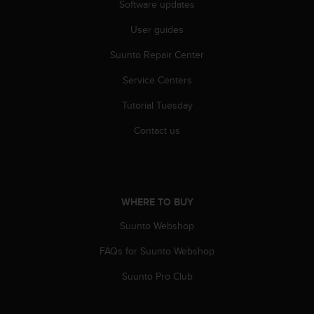
Software updates
c
e
User guides
a
t
Suunto Repair Center
U
Service Centers
S
A
Tutorial Tuesday
+
1
Contact us
8
5
5
2
5
WHERE TO BUY
8
0
Suunto Webshop
9
0
FAQs for Suunto Webshop
0
Suunto Pro Club
(
t
o