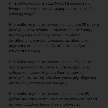
Η περίοδος ισχύος της Διεθνούς Περιορισμένης
e
f
Εγγύησης ξεκινά από την ημερομηνία της αρχικής
o
λιανικής αγοράς.
r
t
Η περίοδος ισχύος της εγγύησης είναι δύο (2) έτη για
h
ρολόγια, ρολόγια Smart, υπολογιστές κατάδυσης,
i
πομπούς καρδιακής συχνότητας, πομπούς
s
κατάδυσης, μηχανικές συσκευές κατάδυσης και
w
μηχανικές συσκευές ακρίβειας, εκτός αν έχει
e
καθοριστεί αλλιώς.
b
s
i
Η περίοδος ισχύος της εγγύησης είναι ένα (1) έτος
t
για τα αξεσουάρ, στα οποία συμπεριλαμβάνονται,
e
ενδεικτικά, ιμάντες θώρακα Suunto, ιμάντες
i
ρολογιού, φορτιστές, καλώδια, επαναφορτιζόμενες
n
μπαταρίες, μπρασελέ και σωλήνες.
c
o
Η περίοδος ισχύος της εγγύησης είναι πέντε (5)
n
χρόνια για αστοχίες που οφείλονται στον αισθητήρα
f
μέτρησης βάθους (πίεσης) σε υπολογιστές
o