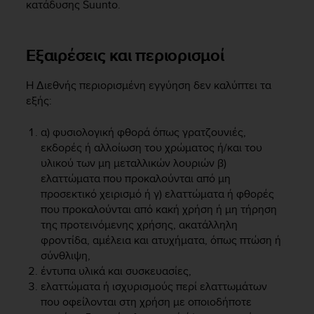
r
κατάδυσης Suunto.
m
a
n
Εξαιρέσεις και περιορισμοί
c
e
Η Διεθνής περιορισμένη εγγύηση δεν καλύπτει τα
w
εξής:
i
t
h
α) φυσιολογική φθορά όπως γρατζουνιές,
t
εκδορές ή αλλοίωση του χρώματος ή/και του
h
υλικού των μη μεταλλικών λουριών β)
e
ελαττώματα που προκαλούνται από μη
W
προσεκτικό χειρισμό ή γ) ελαττώματα ή φθορές
e
που προκαλούνται από κακή χρήση ή μη τήρηση
b
της προτεινόμενης χρήσης, ακατάλληλη
C
φροντίδα, αμέλεια και ατυχήματα, όπως πτώση ή
o
σύνθλιψη,
n
έντυπα υλικά και συσκευασίες,
t
e
ελαττώματα ή ισχυρισμούς περί ελαττωμάτων
n
που οφείλονται στη χρήση με οποιοδήποτε
t