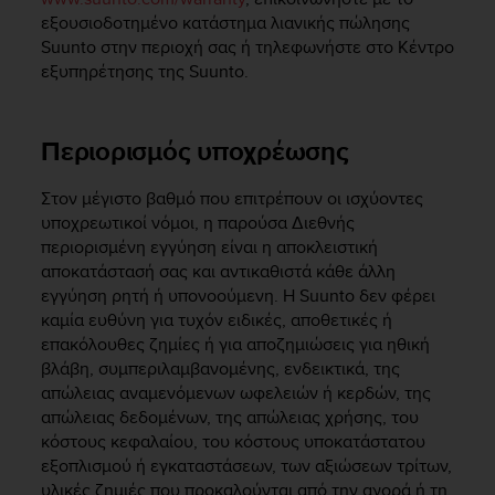
c
εξουσιοδοτημένο κατάστημα λιανικής πώλησης
o
m
Suunto στην περιοχή σας ή τηλεφωνήστε στο Κέντρο
p
εξυπηρέτησης της Suunto.
l
i
a
Περιορισμός υποχρέωσης
n
c
Στον μέγιστο βαθμό που επιτρέπουν οι ισχύοντες
e
υποχρεωτικοί νόμοι, η παρούσα Διεθνής
w
i
περιορισμένη εγγύηση είναι η αποκλειστική
t
αποκατάστασή σας και αντικαθιστά κάθε άλλη
h
εγγύηση ρητή ή υπονοούμενη. Η Suunto δεν φέρει
o
καμία ευθύνη για τυχόν ειδικές, αποθετικές ή
t
επακόλουθες ζημίες ή για αποζημιώσεις για ηθική
h
βλάβη, συμπεριλαμβανομένης, ενδεικτικά, της
e
απώλειας αναμενόμενων ωφελειών ή κερδών, της
r
απώλειας δεδομένων, της απώλειας χρήσης, του
a
κόστους κεφαλαίου, του κόστους υποκατάστατου
c
εξοπλισμού ή εγκαταστάσεων, των αξιώσεων τρίτων,
c
e
υλικές ζημιές που προκαλούνται από την αγορά ή τη