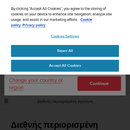
S
WE SHIP TO 75+ DESTINATIONS OVER THE
u
By clicking “Accept All Cookies”, you agree to the storing of
WORLD:
CLICK HERE TO SELECT YOURS
u
cookies on your device to enhance site navigation, analyze site
Your country or region:
usage, and assist in our marketing efforts.
Cookie
n
policy
Privacy policy
t
o
Cookies Settings
United States
i
s
Home
Support
Suunto Spartan Trainer Wrist HR
Οδηγός
c
Χρήσης - 2.6
Reject All
Currency: $ (USD)
o
m
Shipping only to United States
Accept All Cookies
m
SUUNTO SPARTAN TRAINER WRIST HR
i
ΟΔΗΓΌΣ ΧΡΉΣΗΣ - 2.6
t
Change your country or
Continue
t
region
e
d
Διεθνής περιορισμένη εγγύηση
t
o
a
c
Διεθνής περιορισμένη
h