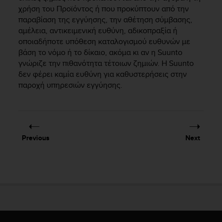
s
χρήση του Προϊόντος ή που προκύπτουν από την
s
παραβίαση της εγγύησης, την αθέτηση σύμβασης,
i
αμέλεια, αντικειμενική ευθύνη, αδικοπραξία ή
b
οποιαδήποτε υπόθεση καταλογισμού ευθυνών με
i
βάση το νόμο ή το δίκαιο, ακόμα κι αν η Suunto
l
γνώριζε την πιθανότητα τέτοιων ζημιών. Η Suunto
i
δεν φέρει καμία ευθύνη για καθυστερήσεις στην
t
παροχή υπηρεσιών εγγύησης.
y
s
t
a
n
d
Previous
Next
a
r
d
s
.
P
l
e