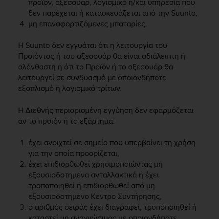
προϊόν, αξεσουάρ, λογισμικό ή/και υπηρεσία που
A
δεν παρέχεται ή κατασκευάζεται από την Suunto,
c
μη επαναφορτιζόμενες μπαταρίες.
c
e
Η Suunto δεν εγγυάται ότι η λειτουργία του
s
Προϊόντος ή του αξεσουάρ θα είναι αδιάλειπτη ή
s
αλάνθαστη ή ότι το Προϊόν ή το αξεσουάρ θα
i
b
λειτουργεί σε συνδυασμό με οποιονδήποτε
i
εξοπλισμό ή λογισμικό τρίτων.
l
i
Η Διεθνής περιορισμένη εγγύηση δεν εφαρμόζεται
t
αν το προϊόν ή το εξάρτημα:
y
G
έχει ανοιχτεί σε σημείο που υπερβαίνει τη χρήση
u
για την οποία προορίζεται,
i
έχει επιδιορθωθεί χρησιμοποιώντας μη
d
εξουσιοδοτημένα ανταλλακτικά ή έχει
e
l
τροποποιηθεί ή επιδιορθωθεί από μη
i
εξουσιοδοτημένο Κέντρο Συντήρησης,
n
ο αριθμός σειράς έχει διαγραφεί, τροποποιηθεί ή
e
καταστεί μη αναγνώσιμος με οποιονδήποτε