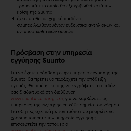
s
τρόπο, κάτι το οποίο θα εξακριβωθεί κατά την
(
κρίση της Suunto,
W
έχει εκτεθεί σε χημικά προϊόντα,
C
συμπεριλαμβανομένων ενδεικτικά αντηλιακών και
A
εντομοαπωθητικών ουσιών.
G
)
2
.
Πρόσβαση στην υπηρεσία
0
εγγύησης Suunto
a
n
Για να έχετε πρόσβαση στην υπηρεσία εγγύησης της
d
a
Suunto, θα πρέπει να παράσχετε την απόδειξη
c
αγοράς. Θα πρέπει επίσης να εγγράψετε το προϊόν
h
σας διαδικτυακά στη διεύθυνση
i
www.suunto.com/register
, για να λαμβάνετε τις
e
υπηρεσίες της εγγύησης σε κάθε σημείο του κόσμου.
v
Για οδηγίες σχετικά με τον τρόπο που μπορείτε να
i
χρησιμοποιήσετε την υπηρεσία εγγύησης,
n
επισκεφτείτε την τοποθεσία
g
www.suunto.com/warranty
, επικοινωνήστε με το