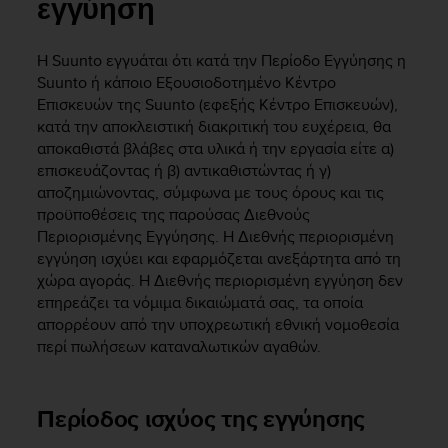
i
εγγύηση
e
v
Η Suunto εγγυάται ότι κατά την Περίοδο Εγγύησης η
i
Suunto ή κάποιο Εξουσιοδοτημένο Κέντρο
n
g
Επισκευών της Suunto (εφεξής Κέντρο Επισκευών),
L
κατά την αποκλειστική διακριτική του ευχέρεια, θα
e
αποκαθιστά βλάβες στα υλικά ή την εργασία είτε α)
v
επισκευάζοντας ή β) αντικαθιστώντας ή γ)
e
αποζημιώνοντας, σύμφωνα με τους όρους και τις
l
προϋποθέσεις της παρούσας Διεθνούς
A
Περιορισμένης Εγγύησης. Η Διεθνής περιορισμένη
A
εγγύηση ισχύει και εφαρμόζεται ανεξάρτητα από τη
c
χώρα αγοράς. Η Διεθνής περιορισμένη εγγύηση δεν
o
επηρεάζει τα νόμιμα δικαιώματά σας, τα οποία
n
f
απορρέουν από την υποχρεωτική εθνική νομοθεσία
o
περί πωλήσεων καταναλωτικών αγαθών.
r
m
a
Περίοδος ισχύος της εγγύησης
n
c