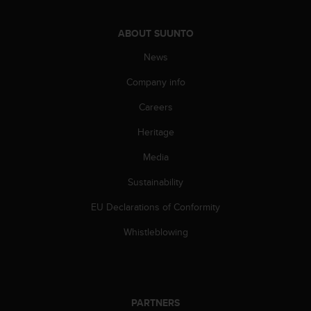
l
l
ABOUT SUUNTO
f
r
News
e
e
Company info
)
,
Careers
i
f
Heritage
y
Media
o
u
Sustainability
h
a
EU Declarations of Conformity
v
e
Whistleblowing
a
n
y
i
s
PARTNERS