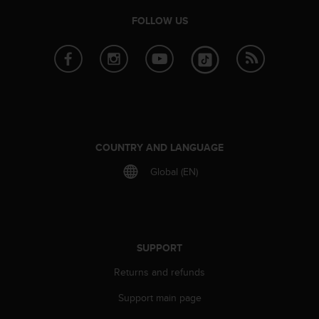
a
s
FOLLOW US
e
c
o
n
t
a
c
t
C
COUNTRY AND LANGUAGE
u
Global (EN)
s
t
o
m
e
r
SUPPORT
S
Returns and refunds
e
r
Support main page
v
i