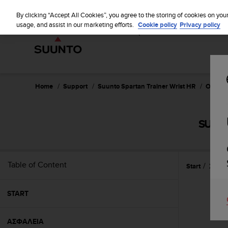
S
WE SH
u
By clicking “Accept All Cookies”, you agree to the storing of cookies on you
u
usage, and assist in our marketing efforts.
Cookie policy
Privacy policy
n
t
o
i
s
c
Home
Support
Suunto Spartan Trainer Wrist HR
Οδηγός
o
m
m
SUUNT
i
t
t
e
Table of Content
Start
Χαρακ
d
t
o
START
a
c
h
ΑΣΦΑΛΕΙΑ