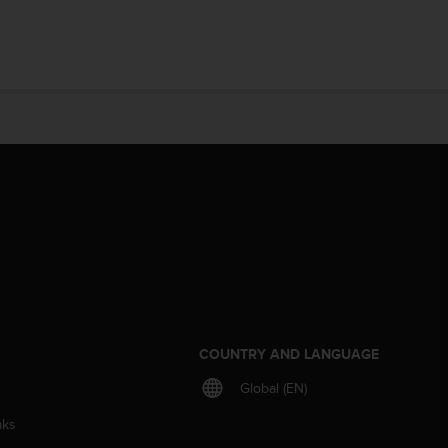
S
COUNTRY AND LANGUAGE
Global (EN)
aks