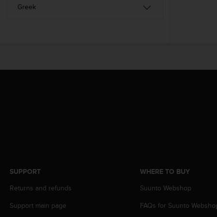
c
o
m
p
l
i
a
n
c
e
w
i
t
h
o
t
h
e
SUPPORT
WHERE TO BUY
r
a
Returns and refunds
Suunto Webshop
c
c
Support main page
FAQs for Suunto Websho
e