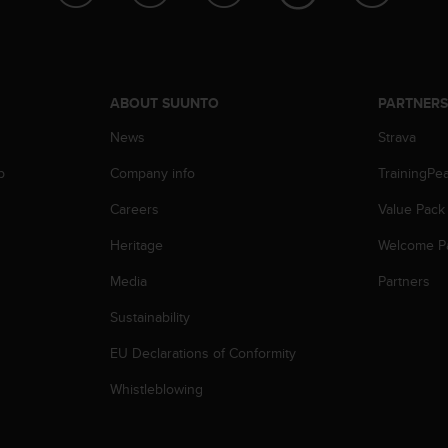
ABOUT SUUNTO
PARTNER
News
Strava
p
Company info
TrainingPe
Careers
Value Pack
Heritage
Welcome P
Media
Partners
Sustainability
EU Declarations of Conformity
Whistleblowing