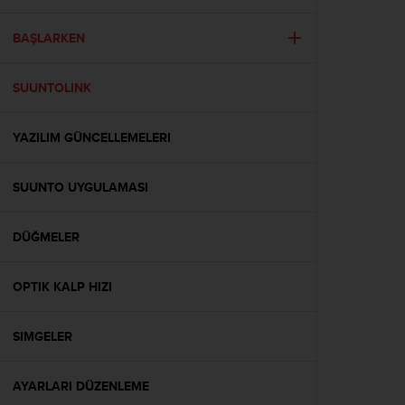
i
e
v
BAŞLARKEN
i
n
SUUNTOLINK
g
L
e
YAZILIM GÜNCELLEMELERI
v
e
l
SUUNTO UYGULAMASI
A
A
c
DÜĞMELER
o
n
OPTIK KALP HIZI
f
o
r
SIMGELER
m
a
n
AYARLARI DÜZENLEME
c