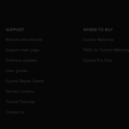
r
m
a
n
c
SUPPORT
WHERE TO BUY
e
w
Returns and refunds
Suunto Webshop
i
t
Support main page
FAQs for Suunto Websho
h
t
Software updates
Suunto Pro Club
h
User guides
e
W
Suunto Repair Center
e
b
Service Centers
C
o
Tutorial Tuesday
n
t
Contact us
e
n
t