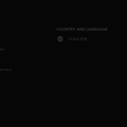
S
COUNTRY AND LANGUAGE
Global (EN)
aks
artners