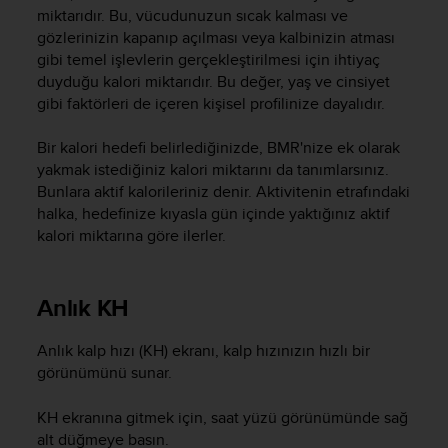
a
miktarıdır. Bu, vücudunuzun sıcak kalması ve
s
gözlerinizin kapanıp açılması veya kalbinizin atması
e
gibi temel işlevlerin gerçekleştirilmesi için ihtiyaç
c
duyduğu kalori miktarıdır. Bu değer, yaş ve cinsiyet
o
gibi faktörleri de içeren kişisel profilinize dayalıdır.
n
t
a
Bir kalori hedefi belirlediğinizde, BMR'nize ek olarak
c
yakmak istediğiniz kalori miktarını da tanımlarsınız.
t
Bunlara aktif kalorileriniz denir. Aktivitenin etrafındaki
C
halka, hedefinize kıyasla gün içinde yaktığınız aktif
u
kalori miktarına göre ilerler.
s
t
o
Anlık KH
m
e
r
Anlık kalp hızı (KH) ekranı, kalp hızınızın hızlı bir
S
görünümünü sunar.
e
r
KH ekranına gitmek için, saat yüzü görünümünde sağ
v
alt düğmeye basın.
i