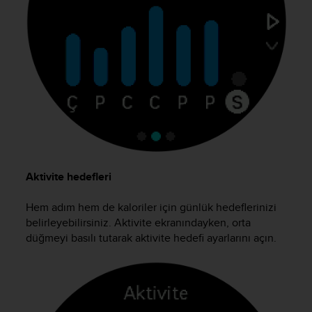
s
(
W
C
A
G
)
2
.
0
a
n
d
Aktivite hedefleri
a
c
Hem adım hem de kaloriler için günlük hedeflerinizi
h
belirleyebilirsiniz. Aktivite ekranındayken, orta
i
düğmeyi basılı tutarak aktivite hedefi ayarlarını açın.
e
v
i
n
g