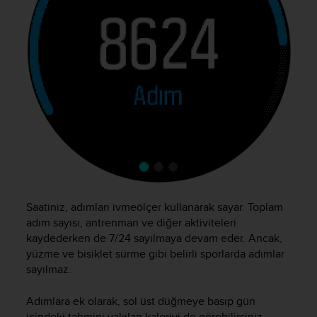
e
f
o
r
t
h
i
s
w
e
b
s
i
t
Saatiniz, adımları ivmeölçer kullanarak sayar. Toplam
e
i
adım sayısı, antrenman ve diğer aktiviteleri
n
kaydederken de 7/24 sayılmaya devam eder. Ancak,
c
yüzme ve bisiklet sürme gibi belirli sporlarda adımlar
o
sayılmaz.
n
f
Adımlara ek olarak, sol üst düğmeye basıp gün
o
içindeki tahmini yakılan kaloriyi de görebilirsiniz.