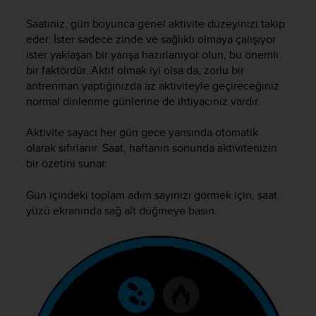
i
e
Saatiniz, gün boyunca genel aktivite düzeyinizi takip
v
eder. İster sadece zinde ve sağlıklı olmaya çalışıyor
i
ister yaklaşan bir yarışa hazırlanıyor olun, bu önemli
n
bir faktördür. Aktif olmak iyi olsa da, zorlu bir
g
antrenman yaptığınızda az aktiviteyle geçireceğiniz
L
e
normal dinlenme günlerine de ihtiyacınız vardır.
v
e
Aktivite sayacı her gün gece yarısında otomatik
l
olarak sıfırlanır. Saat, haftanın sonunda aktivitenizin
A
bir özetini sunar.
A
c
Gün içindeki toplam adım sayınızı görmek için, saat
o
yüzü ekranında sağ alt düğmeye basın.
n
f
o
r
m
a
n
c