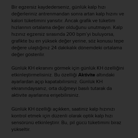
n
Bir egzersiz kaydederseniz, günlük kalp hızı
o
değerleriniz antrenmandan sonra artan kalp hızını ve
n
kalori tüketimini yansıtır. Ancak grafik ve tüketim
t
hızlarının ortalama değer olduğunu unutmayın. Kalp
h
hızınız egzersiz sırasında 200 bpm’yi buluyorsa,
i
grafikte bu en yüksek değer yerine, söz konusu tepe
s
değere ulaştığınız 24 dakikalık dönemdeki ortalama
w
e
değer gösterilir.
b
s
Günlük KH ekranını görmek için günlük KH özelliğini
i
etkinleştirmelisiniz. Bu özelliği
Aktivite
altındaki
t
ayarlardan açıp kapatabilirsiniz. Günlük KH
e
ekranındaysanız, orta düğmeyi basılı tutarak da
.
aktivite ayarlarına erişebilirsiniz.
Günlük KH özelliği açıkken, saatiniz kalp hızınızı
kontrol etmek için düzenli olarak optik kalp hızı
sensörünü etkinleştirir. Bu, pil gücü tüketimini biraz
yükseltir.