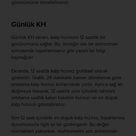
görünümüne dönebilirsiniz.
l
l
f
r
Günlük KH
e
e
Günlük KH ekranı, kalp hızınızın 12 saatlik bir
)
görünümünü sağlar. Bu, örneğin sıkı bir antrenman
,
sonrasında toparlanmanız gibi yararlı bir bilgi
i
kaynağıdır.
f
y
o
Ekranda, 12 saatlik kalp hızınız grafiksel olarak
u
gösterilir. Grafik, 24 dakikalık zaman dilimlerine göre
h
ortalama kalp hızınız kullanılarak çizilir. Ayrıca sağ alt
a
düğmeye basarak, 12 saatlik süre içindeki tahmini
v
ortalama saatlik kalori tüketim hızınızı ve en düşük
e
kalp hızınızı görebilirsiniz.
a
n
Son 12 saat içindeki en düşük kalp hızınız, toparlanma
y
durumunuzla ilgili iyi bir göstergedir. Bu değer
i
s
normalden yüksekse, muhtemelen son antrenman