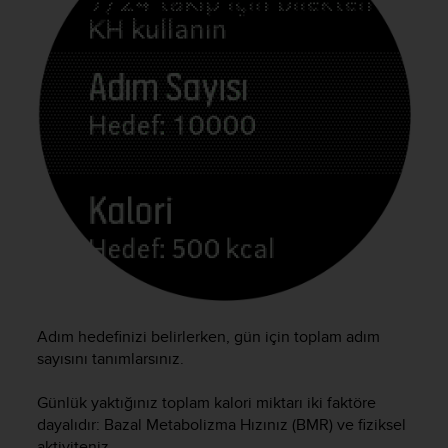
c
o
m
p
l
i
a
n
c
e
w
i
t
h
o
t
h
Adım hedefinizi belirlerken, gün için toplam adım
e
sayısını tanımlarsınız.
r
a
c
Günlük yaktığınız toplam kalori miktarı iki faktöre
c
dayalıdır: Bazal Metabolizma Hızınız (BMR) ve fiziksel
e
aktiviteniz.