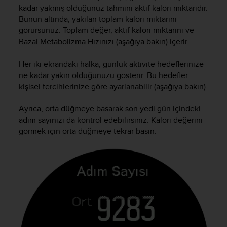
kadar yakmış olduğunuz tahmini aktif kalori miktarıdır.
A
Bunun altında, yakılan toplam kalori miktarını
c
c
görürsünüz. Toplam değer, aktif kalori miktarını ve
e
Bazal Metabolizma Hızınızı (aşağıya bakın) içerir.
s
s
Her iki ekrandaki halka, günlük aktivite hedeflerinize
i
ne kadar yakın olduğunuzu gösterir. Bu hedefler
b
kişisel tercihlerinize göre ayarlanabilir (aşağıya bakın).
i
l
Ayrıca, orta düğmeye basarak son yedi gün içindeki
i
adım sayınızı da kontrol edebilirsiniz. Kalori değerini
t
y
görmek için orta düğmeye tekrar basın.
G
u
i
d
e
l
i
n
e