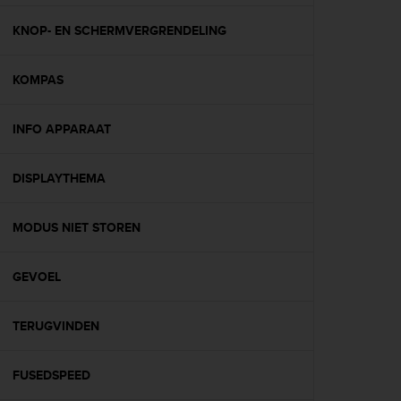
e
f
KNOP- EN SCHERMVERGRENDELING
o
r
KOMPAS
t
h
i
INFO APPARAAT
s
w
e
DISPLAYTHEMA
b
s
i
MODUS NIET STOREN
t
e
GEVOEL
i
n
c
TERUGVINDEN
o
n
f
FUSEDSPEED
o