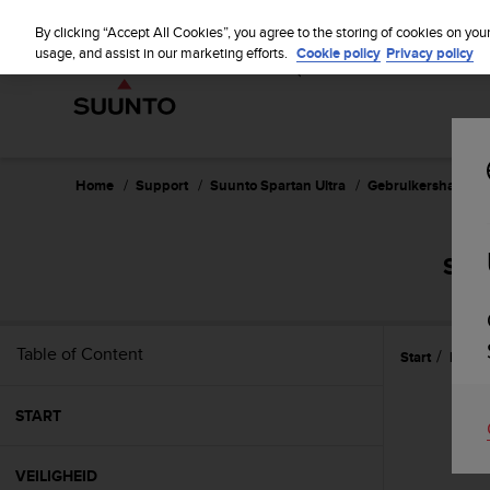
S
WE SH
u
By clicking “Accept All Cookies”, you agree to the storing of cookies on you
u
usage, and assist in our marketing efforts.
Cookie policy
Privacy policy
n
t
o
i
s
c
Home
Support
Suunto Spartan Ultra
Gebruikershandleid
o
m
m
SUU
i
t
t
e
Table of Content
Start
Kenm
d
t
o
START
a
c
h
VEILIGHEID