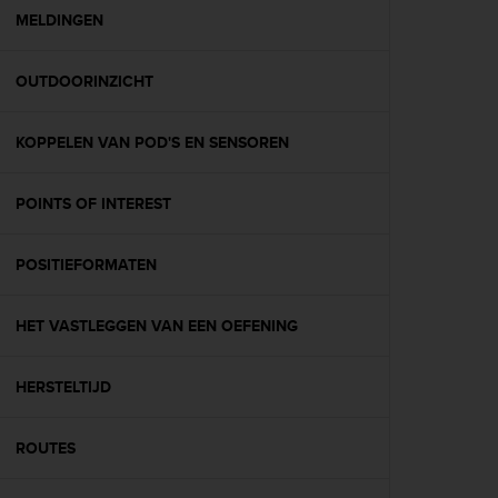
A
MELDINGEN
c
c
OUTDOORINZICHT
e
s
s
KOPPELEN VAN POD'S EN SENSOREN
i
b
i
POINTS OF INTEREST
l
i
t
POSITIEFORMATEN
y
G
HET VASTLEGGEN VAN EEN OEFENING
u
i
d
HERSTELTIJD
e
l
i
ROUTES
n
e