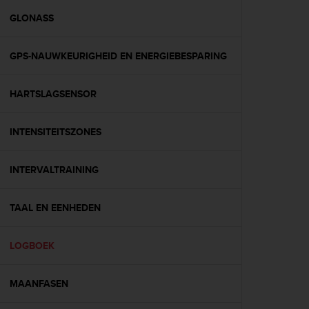
r
m
GLONASS
a
n
GPS-NAUWKEURIGHEID EN ENERGIEBESPARING
c
e
w
HARTSLAGSENSOR
i
t
h
INTENSITEITSZONES
t
h
e
INTERVALTRAINING
W
e
TAAL EN EENHEDEN
b
C
o
LOGBOEK
n
t
e
MAANFASEN
n
t