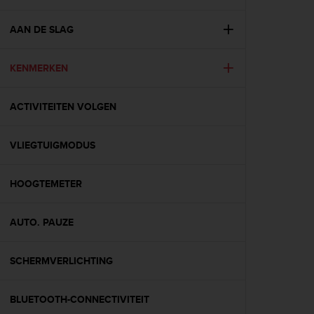
i
e
v
AAN DE SLAG
i
n
KENMERKEN
g
L
e
ACTIVITEITEN VOLGEN
v
e
l
VLIEGTUIGMODUS
A
A
c
HOOGTEMETER
o
n
AUTO. PAUZE
f
o
r
SCHERMVERLICHTING
m
a
n
BLUETOOTH-CONNECTIVITEIT
c