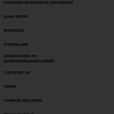
s
STAPSGEWIJZE NAVIGATIE VAN KOMOOT
(
W
SLAAP METEN
C
A
G
SPORTMODI
)
2
.
STORMALARM
0
a
ZONSOPGANGS- EN
n
ZONSONDERGANGSALARMEN
d
a
TIJD EN DATUM
c
h
i
TIMERS
e
v
i
TONEN EN TRILLINGEN
n
g