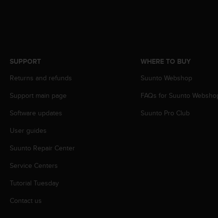
s
s
i
b
i
l
SUPPORT
WHERE TO BUY
i
t
Returns and refunds
Suunto Webshop
y
s
Support main page
FAQs for Suunto Websho
t
Software updates
Suunto Pro Club
a
n
User guides
d
a
Suunto Repair Center
r
d
Service Centers
s
.
Tutorial Tuesday
P
Contact us
l
e