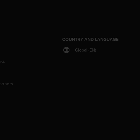
S
COUNTRY AND LANGUAGE
Global (EN)
aks
artners