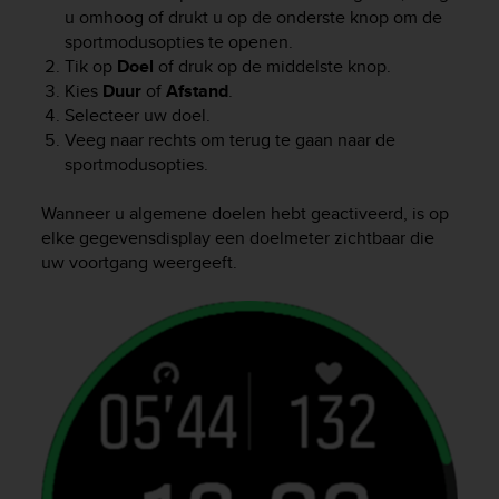
l
u omhoog of drukt u op de onderste knop om de
l
sportmodusopties te openen.
f
Tik op
Doel
of druk op de middelste knop.
r
Kies
Duur
of
Afstand
.
e
Selecteer uw doel.
e
Veeg naar rechts om terug te gaan naar de
)
sportmodusopties.
,
i
f
Wanneer u algemene doelen hebt geactiveerd, is op
y
elke gegevensdisplay een doelmeter zichtbaar die
o
uw voortgang weergeeft.
u
h
a
v
e
a
n
y
i
s