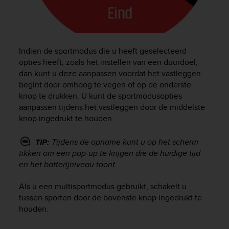
c
o
m
p
l
Indien de sportmodus die u heeft geselecteerd
i
opties heeft, zoals het instellen van een duurdoel,
a
n
dan kunt u deze aanpassen voordat het vastleggen
c
begint door omhoog te vegen of op de onderste
e
knop te drukken. U kunt de sportmodusopties
w
aanpassen tijdens het vastleggen door de middelste
i
knop ingedrukt te houden.
t
h
Tijdens de opname kunt u op het scherm
TIP:
o
tikken om een pop-up te krijgen die de huidige tijd
t
en het batterijniveau toont.
h
e
r
Als u een multisportmodus gebruikt, schakelt u
a
tussen sporten door de bovenste knop ingedrukt te
c
houden.
c
e