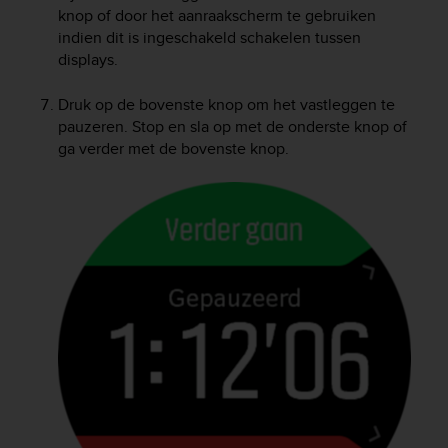
s
knop of door het aanraakscherm te gebruiken
(
indien dit is ingeschakeld schakelen tussen
W
displays.
C
A
Druk op de bovenste knop om het vastleggen te
G
pauzeren. Stop en sla op met de onderste knop of
)
ga verder met de bovenste knop.
2
.
0
a
n
d
a
c
h
i
e
v
i
n
g