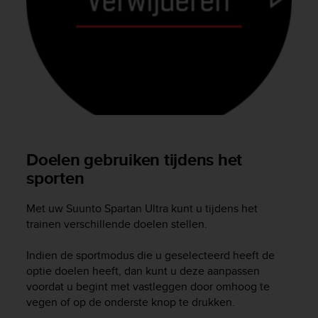
a
s
e
c
o
n
t
a
c
t
C
Doelen gebruiken tijdens het
u
sporten
s
t
o
Met uw
Suunto Spartan Ultra
kunt u tijdens het
m
trainen verschillende doelen stellen.
e
r
Indien de sportmodus die u geselecteerd heeft de
S
optie doelen heeft, dan kunt u deze aanpassen
e
voordat u begint met vastleggen door omhoog te
r
vegen of op de onderste knop te drukken.
v
i