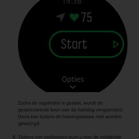
A
c
c
e
s
s
i
b
i
l
i
t
y
G
u
i
Zodra de registratie is gestart, wordt de
d
geselecteerde bron van de hartslag vergrendeld.
e
Deze kan tijdens de trainingssessie niet worden
l
gewijzigd.
i
n
e
Tijdens het vastleggen kunt u met de middelste