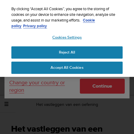
S
WE SHIP TO 75+ DESTINATIONS OVER THE
u
By clicking “Accept All Cookies”, you agree to the storing of
WORLD:
CLICK HERE TO SELECT YOURS
u
cookies on your device to enhance site navigation, analyze site
Your country or region:
usage, and assist in our marketing efforts.
Cookie
n
policy
Privacy policy
t
o
Cookies Settings
United States
i
s
Home
Support
Suunto Spartan Ultra
Gebruikershandleiding -
c
2.6
Reject All
Currency: $ (USD)
o
m
Shipping only to United States
Accept All Cookies
m
SUUNTO SPARTAN ULTRA
i
GEBRUIKERSHANDLEIDING - 2.6
t
Change your country or
Continue
t
region
e
d
Het vastleggen van een oefening
t
o
a
c
Het vastleggen van een
h