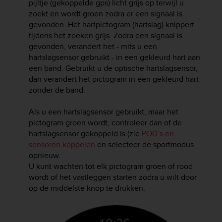
pijltje (gekoppelde gps) licht grijs op terwijl u
r
m
zoekt en wordt groen zodra er een signaal is
a
gevonden. Het hartpictogram (hartslag) knippert
n
tijdens het zoeken grijs. Zodra een signaal is
c
gevonden, verandert het - mits u een
e
hartslagsensor gebruikt - in een gekleurd hart aan
w
een band. Gebruikt u de optische hartslagsensor,
i
dan verandert het pictogram in een gekleurd hart
t
zonder de band.
h
t
Als u een hartslagsensor gebruikt, maar het
h
e
pictogram groen wordt, controleer dan of de
W
hartslagsensor gekoppeld is (zie
POD’s en
e
sensoren koppelen
en selecteer de sportmodus
b
opnieuw.
C
U kunt wachten tot elk pictogram groen of rood
o
wordt of het vastleggen starten zodra u wilt door
n
op de middelste knop te drukken.
t
e
n
t