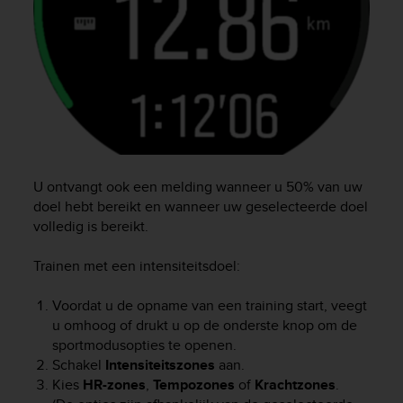
s
u
e
s
a
c
c
e
s
s
i
U ontvangt ook een melding wanneer u 50% van uw
n
doel hebt bereikt en wanneer uw geselecteerde doel
g
volledig is bereikt.
i
n
Trainen met een intensiteitsdoel:
f
o
Voordat u de opname van een training start, veegt
r
u omhoog of drukt u op de onderste knop om de
m
a
sportmodusopties te openen.
t
Schakel
Intensiteitszones
aan.
i
Kies
HR-zones
,
Tempozones
of
Krachtzones
.
o