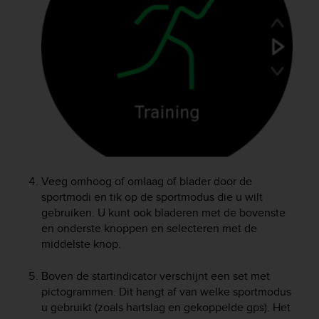
e
f
o
r
t
h
i
s
w
e
b
s
i
Veeg omhoog of omlaag of blader door de
t
sportmodi en tik op de sportmodus die u wilt
e
gebruiken. U kunt ook bladeren met de bovenste
i
en onderste knoppen en selecteren met de
n
middelste knop.
c
o
Boven de startindicator verschijnt een set met
n
pictogrammen. Dit hangt af van welke sportmodus
f
u gebruikt (zoals hartslag en gekoppelde gps). Het
o