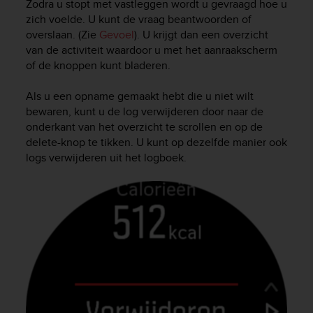
Zodra u stopt met vastleggen wordt u gevraagd hoe u
s
zich voelde. U kunt de vraag beantwoorden of
s
overslaan. (Zie
Gevoel
). U krijgt dan een overzicht
i
van de activiteit waardoor u met het aanraakscherm
b
of de knoppen kunt bladeren.
i
l
i
Als u een opname gemaakt hebt die u niet wilt
t
bewaren, kunt u de log verwijderen door naar de
y
onderkant van het overzicht te scrollen en op de
s
delete-knop te tikken. U kunt op dezelfde manier ook
t
logs verwijderen uit het logboek.
a
n
d
a
r
d
s
.
P
l
e