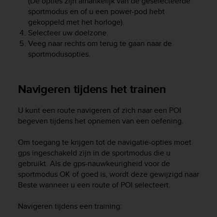
(De opties zijn afhankelijk van de geselecteerde
n
sportmodus en of u een power-pod hebt
o
gekoppeld met het horloge).
n
Selecteer uw doelzone.
t
Veeg naar rechts om terug te gaan naar de
h
sportmodusopties.
i
s
w
e
Navigeren tijdens het trainen
b
s
U kunt een route navigeren of zich naar een POI
i
begeven tijdens het opnemen van een oefening.
t
e
Om toegang te krijgen tot de navigatie-opties moet
.
gps ingeschakeld zijn in de sportmodus die u
gebruikt. Als de gps-nauwkeurigheid voor de
sportmodus OK of goed is, wordt deze gewijzigd naar
Beste wanneer u een route of POI selecteert.
Navigeren tijdens een training: