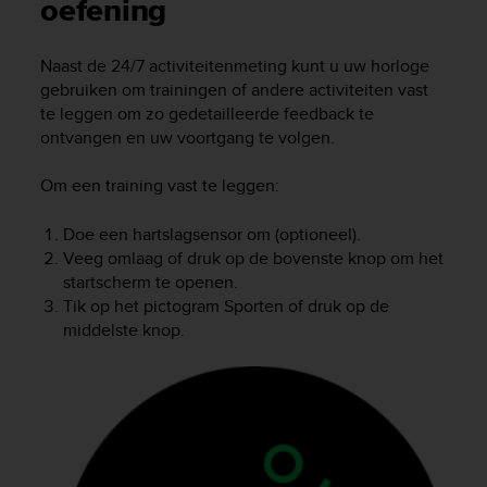
i
oefening
e
v
Naast de 24/7 activiteitenmeting kunt u uw horloge
i
gebruiken om trainingen of andere activiteiten vast
n
g
te leggen om zo gedetailleerde feedback te
L
ontvangen en uw voortgang te volgen.
e
v
Om een training vast te leggen:
e
l
Doe een hartslagsensor om (optioneel).
A
Veeg omlaag of druk op de bovenste knop om het
A
startscherm te openen.
c
Tik op het pictogram Sporten of druk op de
o
n
middelste knop.
f
o
r
m
a
n
c