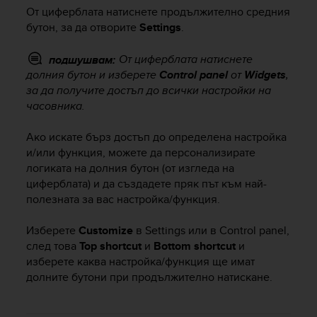
i
От циферблата натиснете продължително средния
e
бутон, за да отворите
Settings
.
v
i
n
От циферблата натиснете
подшушвам:
g
долния бутон и изберете
Control panel
от
Widgets
,
L
за да получите достъп до всички настройки на
e
часовника.
v
e
Ако искате бърз достъп до определена настройка
l
и/или функция, можете да персонализирате
A
логиката на долния бутон (от изгледа на
A
циферблата) и да създадете пряк път към най-
c
полезната за вас настройка/функция.
o
n
f
Изберете
Customize
в Settings или в Control panel,
o
след това
Top shortcut
и
Bottom shortcut
и
r
изберете каква настройка/функция ще имат
m
долните бутони при продължително натискане.
a
n
c