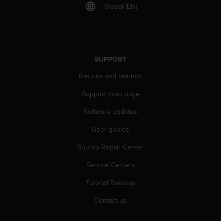
r
Global (EN)
m
a
n
c
e
SUPPORT
w
i
Returns and refunds
t
h
Support main page
t
h
Software updates
e
User guides
W
e
Suunto Repair Center
b
C
Service Centers
o
n
Tutorial Tuesday
t
e
Contact us
n
t