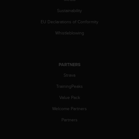
s
(
Sustainability
W
C
EU Declarations of Conformity
A
Whistleblowing
G
)
2
.
0
PARTNERS
a
n
Strava
d
a
TrainingPeaks
c
h
Value Pack
i
e
Welcome Partners
v
Partners
i
n
g