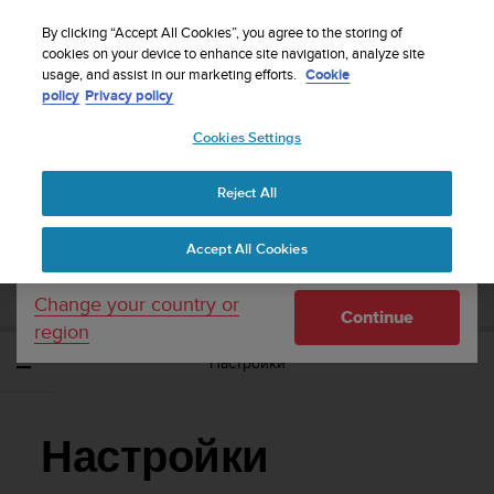
S
WE SHIP TO 75+ DESTINATIONS OVER THE
u
By clicking “Accept All Cookies”, you agree to the storing of
WORLD:
CLICK HERE TO SELECT YOURS
u
cookies on your device to enhance site navigation, analyze site
Your country or region:
usage, and assist in our marketing efforts.
Cookie
n
policy
Privacy policy
t
o
Cookies Settings
United States
i
s
Home
Support
Suunto Vertical
Потребителско ръководство
c
Reject All
Currency: $ (USD)
o
m
Shipping only to United States
SUUNTO VERTICAL ПОТРЕБИТЕЛСКО
Accept All Cookies
m
РЪКОВОДСТВО
i
t
Change your country or
Continue
t
region
e
Настройки
d
t
o
a
Настройки
c
h