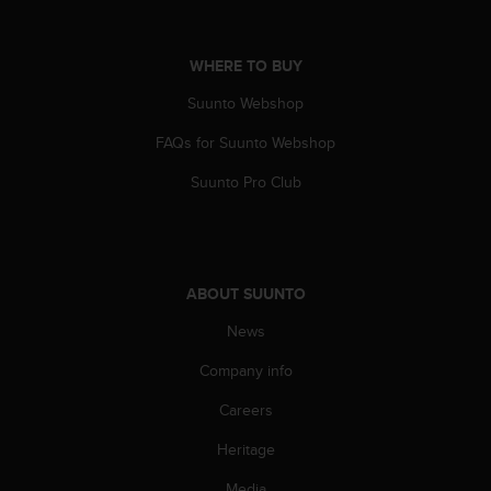
A
c
c
WHERE TO BUY
e
Suunto Webshop
s
s
FAQs for Suunto Webshop
i
b
Suunto Pro Club
i
l
i
t
y
ABOUT SUUNTO
G
u
News
i
d
Company info
e
Careers
l
i
Heritage
n
e
Media