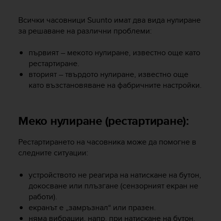
i
e
Всички часовници Suunto имат два вида нулиране
v
за решаване на различни проблеми:
i
n
g
първият – мекото нулиране, известно още като
L
рестартиране.
e
вторият – твърдото нулиране, известно още
v
като възстановяване на фабричните настройки.
e
l
A
Меко нулиране (рестартиране):
A
c
o
Рестартирането на часовника може да помогне в
n
следните ситуации:
f
o
устройството не реагира на натискане на бутон,
r
докосване или плъзгане (сензорният екран не
m
работи).
a
екранът е „замръзнал“ или празен.
n
няма вибрации, напр. при натискане на бутон.
c