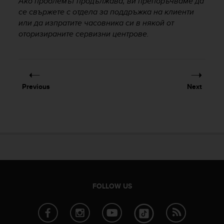
Ако проблемът продължава, ви препоръчваме да
c
o
се свържете с отдела за поддръжка на клиенти
m
или да изпратите часовника си в някой от
p
оторизираните сервизни центрове.
l
i
a
n
c
Previous
Next
e
w
i
t
h
o
t
h
e
r
FOLLOW US
a
c
c
e