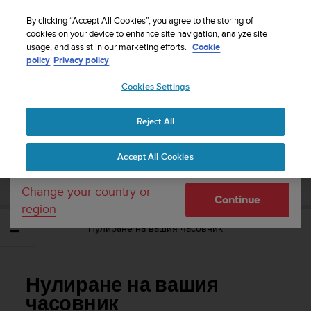
S
WE SHIP TO 75+ DESTINATIONS OVER THE
u
By clicking “Accept All Cookies”, you agree to the storing of
WORLD:
CLICK HERE TO SELECT YOURS
u
cookies on your device to enhance site navigation, analyze site
Your country or region:
usage, and assist in our marketing efforts.
Cookie
n
policy
Privacy policy
t
o
Cookies Settings
United States
i
s
Home
Support
Suunto Vertical
Потребителско ръководство
c
Reject All
Currency: $ (USD)
o
m
Shipping only to United States
SUUNTO VERTICAL ПОТРЕБИТЕЛСКО
Accept All Cookies
m
РЪКОВОДСТВО
i
t
Change your country or
Continue
t
region
e
Нулиране на вашия часовник
d
t
o
a
Нулиране на вашия
c
h
часовник