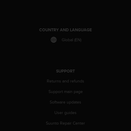
s
s
i
b
i
COUNTRY AND LANGUAGE
l
i
Global (EN)
t
y
s
t
a
SUPPORT
n
d
Returns and refunds
a
Support main page
r
d
Software updates
s
.
User guides
P
l
Suunto Repair Center
e