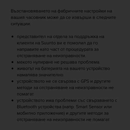
A
Възстановяването на фабричните настройки на
c
c
вашия часовник може да се извърши в следните
e
ситуации:
s
s
представител на отдела за поддръжка на
i
клиенти на Suunto ви е помолил да го
b
направите като част от процедурата за
i
отстраняване на неизправности.
l
мекото нулиране не решава проблема.
i
животът на батерията на вашето устройство
t
намалява значително.
y
G
устройството не се свързва с GPS и другите
u
методи за отстраняване на неизправности не
i
помагат.
d
устройството има проблеми със свързването с
e
Bluetooth устройства (напр. Smart Sensor или
l
мобилно приложение) и другите методи за
i
отстраняване на неизправности не помагат.
n
e