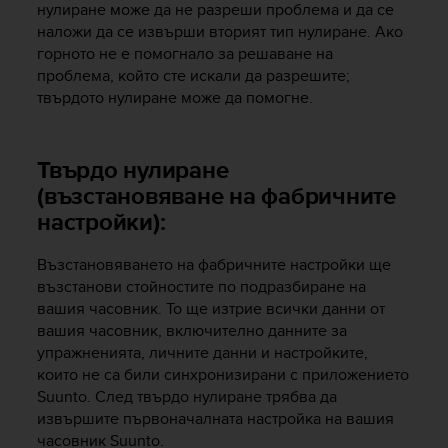
r
нулиране може да не разреши проблема и да се
m
наложи да се извърши вторият тип нулиране. Ако
a
горното не е помогнало за решаване на
n
проблема, който сте искали да разрешите;
c
твърдото нулиране може да помогне.
e
w
i
Твърдо нулиране
t
h
(възстановяване на фабричните
t
настройки):
h
e
Възстановяването на фабричните настройки ще
W
e
възстанови стойностите по подразбиране на
b
вашия часовник. То ще изтрие всички данни от
C
вашия часовник, включително данните за
o
упражненията, личните данни и настройките,
n
които не са били синхронизирани с приложението
t
Suunto. След твърдо нулиране трябва да
e
извършите първоначалната настройка на вашия
n
часовник Suunto.
t