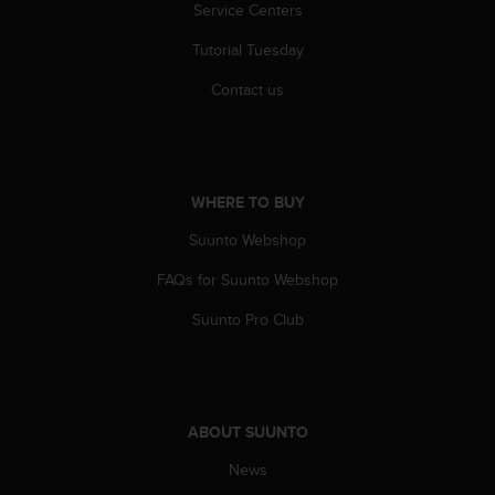
a
Service Centers
s
Tutorial Tuesday
e
c
Contact us
o
n
t
a
c
WHERE TO BUY
t
C
Suunto Webshop
u
s
FAQs for Suunto Webshop
t
o
Suunto Pro Club
m
e
r
S
e
ABOUT SUUNTO
r
News
v
i