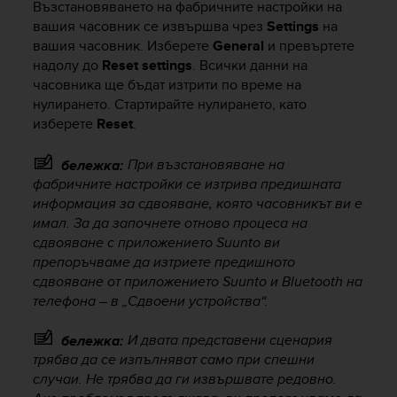
Възстановяването на фабричните настройки на
s
вашия часовник се извършва чрез
Settings
на
(
W
вашия часовник. Изберете
General
и превъртете
C
надолу до
Reset settings
. Всички данни на
A
часовника ще бъдат изтрити по време на
G
нулирането. Стартирайте нулирането, като
)
изберете
Reset
.
2
.
При възстановяване на
бележка:
0
фабричните настройки се изтрива предишната
a
информация за сдвояване, която часовникът ви е
n
d
имал. За да започнете отново процеса на
a
сдвояване с приложението Suunto ви
c
препоръчваме да изтриете предишното
h
сдвояване от приложението Suunto и Bluetooth на
i
телефона – в „Сдвоени устройства“.
e
v
И двата представени сценария
бележка:
i
трябва да се изпълняват само при спешни
n
случаи. Не трябва да ги извършвате редовно.
g