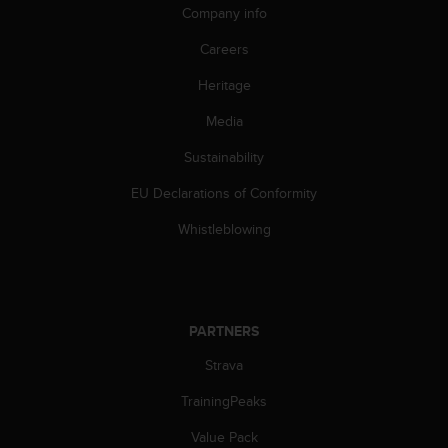
Company info
c
e
Careers
a
t
Heritage
U
S
Media
A
Sustainability
+
1
EU Declarations of Conformity
8
5
Whistleblowing
5
2
5
8
0
PARTNERS
9
0
Strava
0
(
TrainingPeaks
t
Value Pack
o