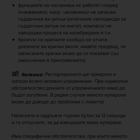
e
функциите на часовника не работят според
f
очакванията, напр. часовникът не записва
o
сърдечния ви ритъм (оптичните светодиоди за
r
сърдечния ритъм не мигат), компасът не
t
завършва процеса на калибриране и т.н.
h
броячът на крачките изобщо не отчита
i
дневните ви крачки (моля, имайте предвид, че
s
записаните крачки може да се показват със
w
закъснение в приложението).
e
b
s
Рестартирането ще прекрати и
бележка:
i
запази всяко активно упражнение. При нормални
t
обстоятелства данните от упражненията няма да
e
бъдат загубени. В редки случаи мекото нулиране
i
може да доведе до проблеми с паметта.
n
c
Натиснете и задръжте горния бутон за 12 секунди
o
и го отпуснете, за да извършите меко нулиране.
n
f
o
Има специфични обстоятелства, при които мекото