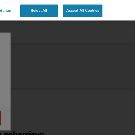
 YOURS
ttings
Reject All
Accept All Cookies
-eehersisyo