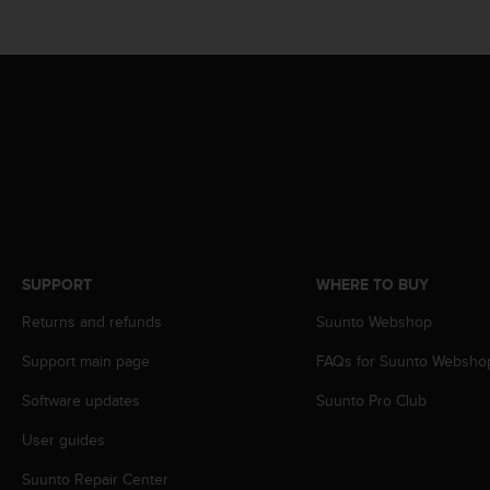
A
c
c
e
s
s
i
b
i
l
i
t
y
SUPPORT
WHERE TO BUY
G
Returns and refunds
Suunto Webshop
u
i
Support main page
FAQs for Suunto Websho
d
e
Software updates
Suunto Pro Club
l
i
User guides
n
e
Suunto Repair Center