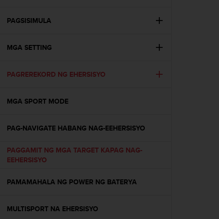
i
e
v
PAGSISIMULA
i
n
MGA SETTING
g
L
e
PAGREREKORD NG EHERSISYO
v
e
l
MGA SPORT MODE
A
A
c
PAG-NAVIGATE HABANG NAG-EEHERSISYO
o
n
PAGGAMIT NG MGA TARGET KAPAG NAG-
f
EEHERSISYO
o
r
PAMAMAHALA NG POWER NG BATERYA
m
a
n
MULTISPORT NA EHERSISYO
c