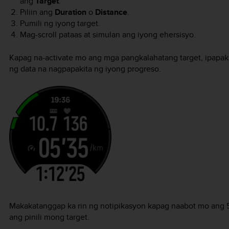
ang
Target
.
Piliin ang
Duration
o
Distance
.
Pumili ng iyong target.
Mag-scroll pataas at simulan ang iyong ehersisyo.
Kapag na-activate mo ang mga pangkalahatang target, ipapakit
ng data na nagpapakita ng iyong progreso.
Makakatanggap ka rin ng notipikasyon kapag naabot mo ang 
ang pinili mong target.