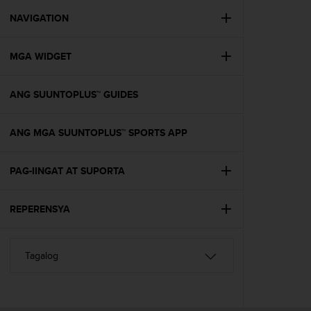
r
m
NAVIGATION
a
n
MGA WIDGET
c
e
w
ANG SUUNTOPLUS™ GUIDES
i
t
h
ANG MGA SUUNTOPLUS™ SPORTS APP
t
h
e
PAG-IINGAT AT SUPORTA
W
e
REPERENSYA
b
C
o
n
t
e
n
t