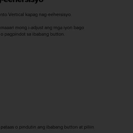
nto Vertical
kapag nag-eehersisyo.
 maaari mong i-adjust ang mga iyon bago
o pagpindot sa ibabang button.
ataas o pindutin ang ibabang button at piliin