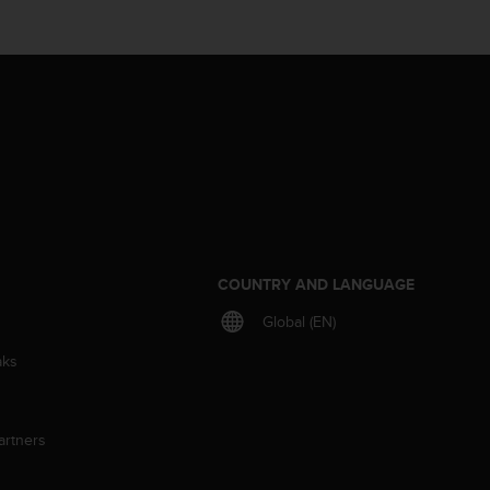
S
COUNTRY AND LANGUAGE
Global (EN)
aks
artners