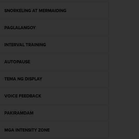
e
f
SNORKELING AT MERMAIDING
o
r
PAGLALANGOY
t
h
i
INTERVAL TRAINING
s
w
e
AUTOPAUSE
b
s
i
TEMA NG DISPLAY
t
e
VOICE FEEDBACK
i
n
c
PAKIRAMDAM
o
n
f
MGA INTENSITY ZONE
o