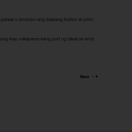
ataas o pindutin ang ibabang button at piliin
ung may nakapares kang pod ng lakas sa relo).
Next