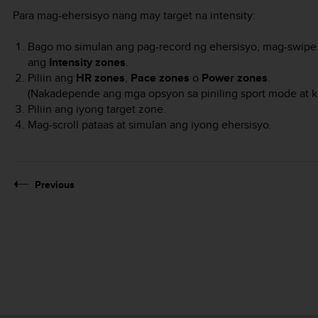
Para mag-ehersisyo nang may target na intensity:
Bago mo simulan ang pag-record ng ehersisyo, mag-swipe p
ang
Intensity zones
.
Piliin ang
HR zones
,
Pace zones
o
Power zones
.
(Nakadepende ang mga opsyon sa piniling sport mode at k
Piliin ang iyong target zone.
Mag-scroll pataas at simulan ang iyong ehersisyo.
Previous