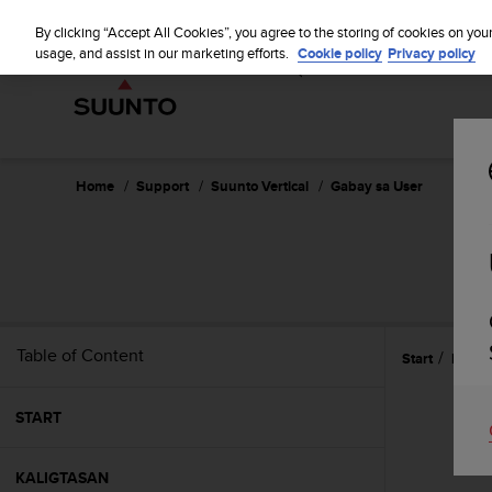
S
WE SH
u
By clicking “Accept All Cookies”, you agree to the storing of cookies on you
u
usage, and assist in our marketing efforts.
Cookie policy
Privacy policy
n
t
o
i
s
c
Home
Support
Suunto Vertical
Gabay sa User
o
m
m
i
t
t
e
Table of Content
Start
Pagre
d
t
o
START
a
c
h
KALIGTASAN