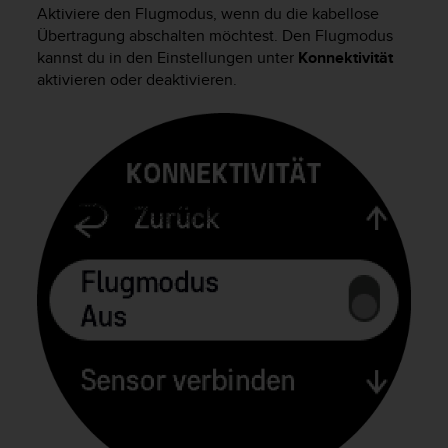
i
Aktiviere den Flugmodus, wenn du die kabellose
t
Übertragung abschalten möchtest. Den Flugmodus
ä
kannst du in den Einstellungen unter
Konnektivität
t
aktivieren oder deaktivieren.
s
s
t
u
f
e
A
A
d
i
e
s
e
r
W
e
b
s
i