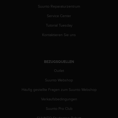
G
Suunto Reparaturzentrum
)
2
Service Center
.
Tutorial Tuesday
0
s
Kontaktieren Sie uns
o
w
i
e
d
BEZUGSQUELLEN
e
r
Outlet
E
r
Suunto Webshop
f
ü
Häufig gestellte Fragen zum Suunto Webshop
l
Verkaufsbedingungen
l
u
Suunto Pro Club
n
g