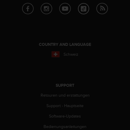
s
s
i
b
i
l
i
t
COUNTRY AND LANGUAGE
y
G
Schweiz
u
i
d
e
l
SUPPORT
i
n
Retouren und erstattungen
e
Support - Hauptseite
s
(
Software-Updates
W
C
Bedienungsanleitungen
A