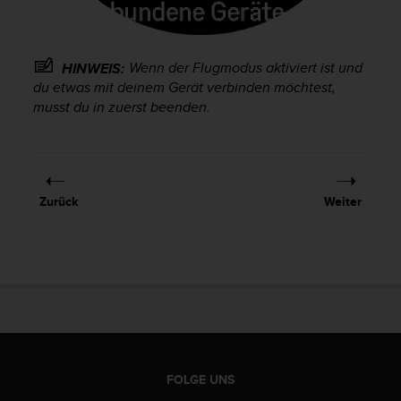
t
e
m
i
Wenn der Flugmodus aktiviert ist und
HINWEIS:
t
du etwas mit deinem Gerät verbinden möchtest,
d
musst du in zuerst beenden.
e
n
W
e
b
Zurück
Weiter
C
o
n
t
e
n
t
A
c
c
FOLGE UNS
e