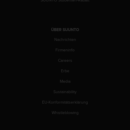
SUUNTO Studenten-Rabatt
w
e
i
t
e
ÜBER SUUNTO
r
e
Nachrichten
r
Z
Firmeninfo
u
Careers
g
ä
Erbe
n
g
Media
l
i
Sustainability
c
h
EU-Konformitätserklärung
k
Whistleblowing
e
i
t