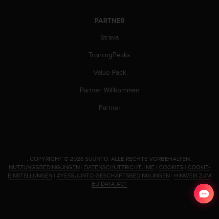
s
n
o
PARTNER
r
Strava
m
e
TrainingPeaks
n
a
Value Pack
n
.
Partner Willkommen
S
Partner
o
l
l
t
e
s
.
COPYRIGHT © 2026 SUUNTO.
ALLE RECHTE VORBEHALTEN.
t
NUTZUNGSBEDINGUNGEN
|
DATENSCHUTZRICHTLINIE
|
COOKIES
|
COOKIE-
EINSTELLUNGEN
|
#YESSUUNTO GESCHÄFTSBEDINGUNGEN
|
HINWEIS ZUM
d
EU DATA ACT
u
P
r
o