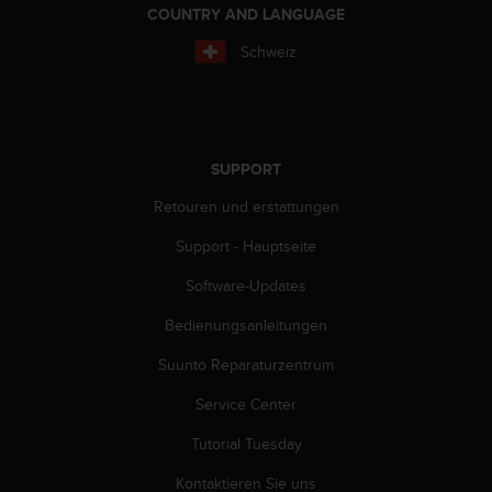
COUNTRY AND LANGUAGE
b
s
Schweiz
i
t
e
h
a
SUPPORT
b
e
Retouren und erstattungen
n
,
Support - Hauptseite
k
o
Software-Updates
n
Bedienungsanleitungen
t
a
Suunto Reparaturzentrum
k
t
Service Center
i
e
Tutorial Tuesday
r
e
Kontaktieren Sie uns