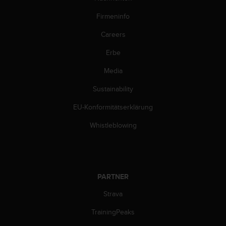
d
e
Firmeninfo
n
U
Careers
S
A
Erbe
u
Media
n
t
Sustainability
e
r
EU-Konformitätserklärung
+
1
Whistleblowing
8
5
5
2
5
PARTNER
8
0
Strava
9
TrainingPeaks
0
0