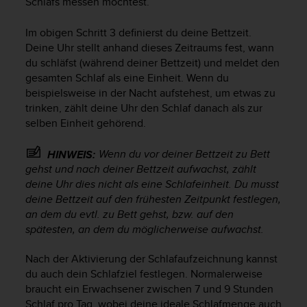
Schlafs messen möchtest.
s
s
i
Im obigen Schritt 3 definierst du deine Bettzeit.
b
Deine Uhr stellt anhand dieses Zeitraums fest, wann
i
du schläfst (während deiner Bettzeit) und meldet den
l
gesamten Schlaf als eine Einheit. Wenn du
i
beispielsweise in der Nacht aufstehest, um etwas zu
t
trinken, zählt deine Uhr den Schlaf danach als zur
y
selben Einheit gehörend.
G
u
Wenn du
vor
deiner Bettzeit zu Bett
HINWEIS:
i
d
gehst und
nach
deiner Bettzeit aufwachst, zählt
e
deine Uhr dies nicht als eine Schlafeinheit. Du musst
l
deine Bettzeit auf den frühesten Zeitpunkt festlegen,
i
an dem du evtl. zu Bett gehst, bzw. auf den
n
spätesten, an dem du möglicherweise aufwachst.
e
s
Nach der Aktivierung der Schlafaufzeichnung kannst
(
du auch dein Schlafziel festlegen. Normalerweise
W
braucht ein Erwachsener zwischen 7 und 9 Stunden
C
Schlaf pro Tag, wobei deine ideale Schlafmenge auch
A