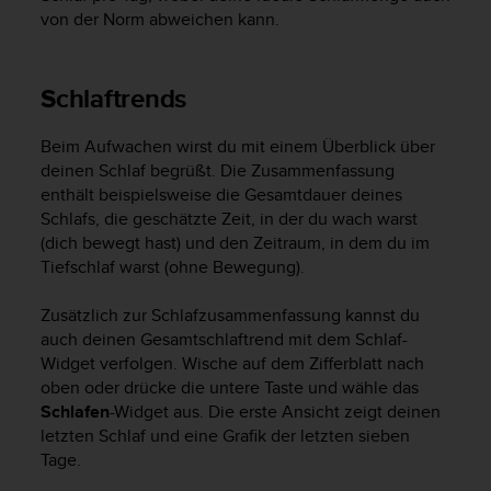
von der Norm abweichen kann.
G
)
2
.
Schlaftrends
0
s
Beim Aufwachen wirst du mit einem Überblick über
o
deinen Schlaf begrüßt. Die Zusammenfassung
w
enthält beispielsweise die Gesamtdauer deines
i
e
Schlafs, die geschätzte Zeit, in der du wach warst
d
(dich bewegt hast) und den Zeitraum, in dem du im
e
Tiefschlaf warst (ohne Bewegung).
r
E
Zusätzlich zur Schlafzusammenfassung kannst du
r
auch deinen Gesamtschlaftrend mit dem Schlaf-
f
Widget verfolgen. Wische auf dem Zifferblatt nach
ü
oben oder drücke die untere Taste und wähle das
l
Schlafen
-Widget aus. Die erste Ansicht zeigt deinen
l
letzten Schlaf und eine Grafik der letzten sieben
u
n
Tage.
g