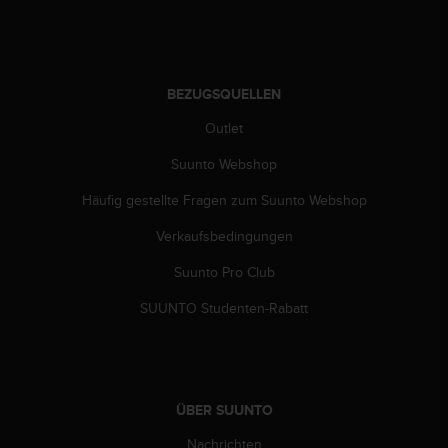
b
i
t
t
e
BEZUGSQUELLEN
d
Outlet
e
n
Suunto Webshop
K
u
Häufig gestellte Fragen zum Suunto Webshop
n
d
Verkaufsbedingungen
e
n
Suunto Pro Club
d
SUUNTO Studenten-Rabatt
i
e
n
s
t
i
ÜBER SUUNTO
n
Nachrichten