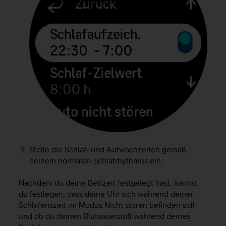
t
e
m
i
t
d
e
n
W
e
b
C
o
n
t
Stelle die Schlaf- und Aufwachzeiten gemäß
e
deinem normalen Schlafrhythmus ein.
n
t
Nachdem du deine Bettzeit festgelegt hast, kannst
A
du festlegen, dass deine Uhr sich während deiner
c
Schlafenszeit im Modus Nicht stören befinden soll
c
und ob du deinen Blutsauerstoff während deines
e