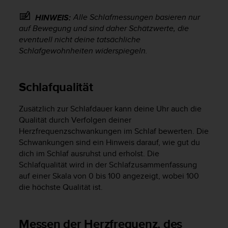
s
n
Alle Schlafmessungen basieren nur
HINWEIS:
o
auf Bewegung und sind daher Schätzwerte, die
r
eventuell nicht deine tatsächliche
m
Schlafgewohnheiten widerspiegeln.
e
n
a
n
Schlafqualität
.
S
Zusätzlich zur Schlafdauer kann deine Uhr auch die
o
Qualität durch Verfolgen deiner
l
Herzfrequenzschwankungen im Schlaf bewerten. Die
l
Schwankungen sind ein Hinweis darauf, wie gut du
t
dich im Schlaf ausruhst und erholst. Die
e
s
Schlafqualität wird in der Schlafzusammenfassung
t
auf einer Skala von 0 bis 100 angezeigt, wobei 100
d
die höchste Qualität ist.
u
P
r
Messen der Herzfrequenz, des
o