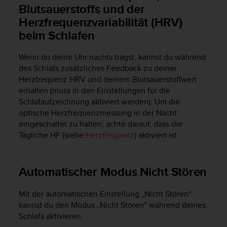
Blutsauerstoffs und der
b
l
Herzfrequenzvariabilität (HRV)
e
beim Schlafen
m
e
Wenn du deine Uhr nachts trägst, kannst du während
m
i
des Schlafs zusätzliches Feedback zu deiner
t
Herzfrequenz HRV und deinem Blutsauerstoffwert
d
erhalten (muss in den Einstellungen für die
e
Schlafaufzeichnung aktiviert werden). Um die
m
optische Herzfrequenzmessung in der Nacht
Z
eingeschaltet zu halten, achte darauf, dass die
u
Tägliche HF (siehe
Herzfrequenz
) aktiviert ist.
g
r
i
Automatischer Modus Nicht Stören
f
f
a
Mit der automatischen Einstellung „Nicht Stören“
u
kannst du den Modus „Nicht Stören“ während deines
f
Schlafs aktivieren.
I