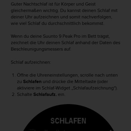
i
Guter Nachtschlaf ist für Körper und Geist
t
gleichermaßen wichtig. Du kannst deinen Schlaf mit
ä
deiner Uhr aufzeichnen und somit nachverfolgen,
t
wie viel Schlaf du durchschnittlich bekommst.
s
s
t
Wenn du deine
Suunto 9 Peak Pro
im Bett trägst,
u
zeichnet die Uhr deinen Schlaf anhand der Daten des
f
Beschleunigungsmessers auf.
e
A
Schlaf aufzeichnen:
A
d
Öffne die Uhreneinstellungen, scrolle nach unten
i
zu
Schlafen
und drücke die Mitteltaste (oder
e
aktiviere im Schlaf-Widget „Schlafaufzeichnung“).
s
e
Schalte
Schlafaufz.
ein.
r
W
e
b
s
i