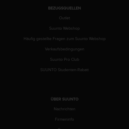
s
n
BEZUGSQUELLEN
o
r
Outlet
m
Suunto Webshop
e
n
Häufig gestellte Fragen zum Suunto Webshop
a
n
Verkaufsbedingungen
.
S
Suunto Pro Club
o
l
SUUNTO Studenten-Rabatt
l
t
e
s
t
ÜBER SUUNTO
d
Nachrichten
u
P
Firmeninfo
r
o