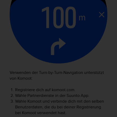
t
e
m
i
t
d
e
n
W
e
b
C
o
n
Verwenden der Turn-by-Turn-Navigation unterstützt
t
von Komoot:
e
n
Registriere dich auf komoot.com.
t
Wähle Partnerdienste in der Suunto App.
A
Wähle Komoot und verbinde dich mit den selben
c
Benutzerdaten, die du bei deiner Registrierung
c
bei Komoot verwendet hast.
e