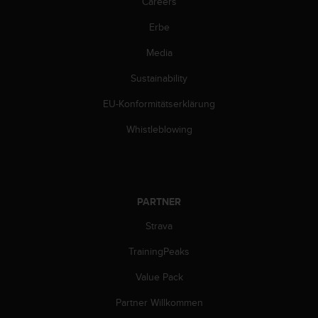
Careers
b
l
Erbe
e
m
Media
e
Sustainability
m
i
EU-Konformitätserklärung
t
d
Whistleblowing
e
m
Z
u
g
PARTNER
r
i
Strava
f
f
TrainingPeaks
a
Value Pack
u
f
Partner Willkommen
I