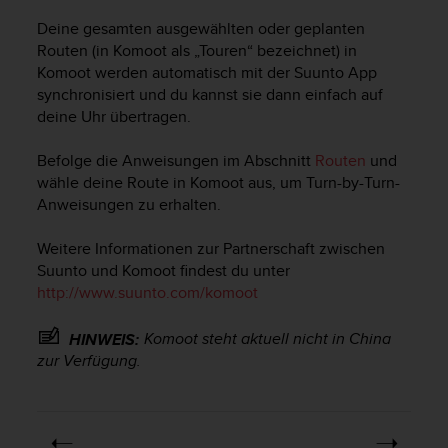
s
s
Deine gesamten ausgewählten oder geplanten
i
Routen (in Komoot als „Touren“ bezeichnet) in
b
Komoot werden automatisch mit der Suunto App
i
synchronisiert und du kannst sie dann einfach auf
l
deine Uhr übertragen.
i
t
Befolge die Anweisungen im Abschnitt
Routen
und
y
wähle deine Route in Komoot aus, um Turn-by-Turn-
G
Anweisungen zu erhalten.
u
i
d
Weitere Informationen zur Partnerschaft zwischen
e
Suunto und Komoot findest du unter
l
http://www.suunto.com/komoot
i
n
Komoot steht aktuell nicht in China
HINWEIS:
e
zur Verfügung.
s
(
W
C
A