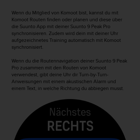
i
t
Wenn du Mitglied von Komoot bist, kannst du mit
ä
Komoot Routen finden oder planen und diese über
t
s
die Suunto App mit deiner
Suunto 9 Peak Pro
s
synchronisieren. Zudem wird dein mit deiner Uhr
t
aufgezeichnetes Training automatisch mit Komoot
u
synchronisiert.
f
e
Wenn du die Routennavigation deiner
Suunto 9 Peak
A
Pro
zusammen mit den Routen von Komoot
A
verwendest, gibt deine Uhr dir Turn-by-Turn-
d
Anweisungen mit einem akustischen Alarm und
i
e
einem Text, in welche Richtung du abbiegen musst.
s
e
r
W
e
b
s
i