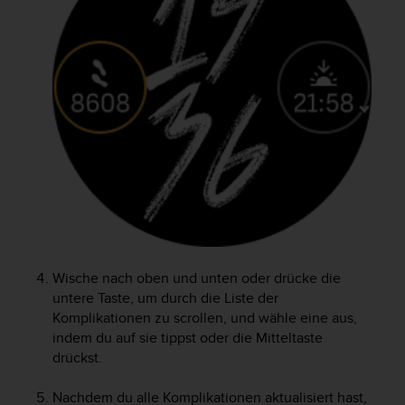
w
e
i
t
e
r
e
r
Z
u
g
ä
n
g
l
Wische nach oben und unten oder drücke die
i
untere Taste, um durch die Liste der
c
h
Komplikationen zu scrollen, und wähle eine aus,
k
indem du auf sie tippst oder die Mitteltaste
e
drückst.
i
t
Nachdem du alle Komplikationen aktualisiert hast,