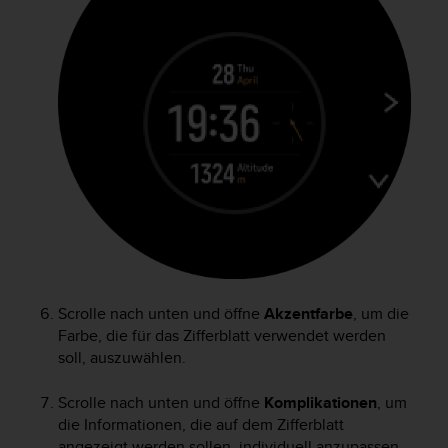
s
s
i
b
i
l
i
t
y
G
u
i
d
e
l
i
Scrolle nach unten und öffne
Akzentfarbe
, um die
n
Farbe, die für das Zifferblatt verwendet werden
e
soll, auszuwählen.
s
(
Scrolle nach unten und öffne
Komplikationen
, um
W
die Informationen, die auf dem Zifferblatt
C
angezeigt werden sollen, individuell anzupassen.
A