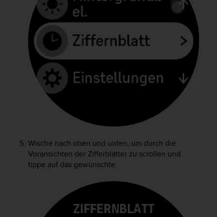
t
e
m
i
t
d
e
n
W
e
b
C
o
n
t
Wische nach oben und unten, um durch die
e
Voransichten der Zifferblätter zu scrollen und
n
tippe auf das gewünschte.
t
A
c
c
e