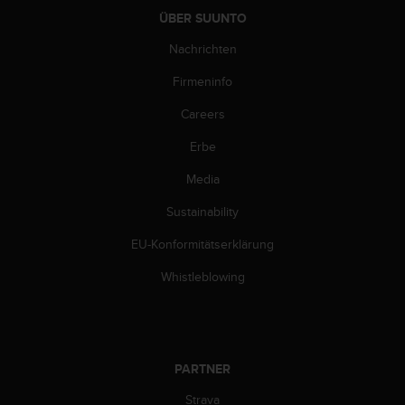
b
ÜBER SUUNTO
s
Nachrichten
i
t
Firmeninfo
e
h
Careers
a
b
Erbe
e
n
Media
,
Sustainability
k
o
EU-Konformitätserklärung
n
t
Whistleblowing
a
k
t
i
e
PARTNER
r
e
Strava