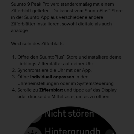
i
Suunto 9 Peak Pro
wird standardmäßig mit einem
t
Zifferblatt geliefert. Du kannst vom SuuntoPlus™ Store
ä
in der Suunto-App aus verschiedene andere
t
Zifferblätter installieren, sowohl digitale als auch
s
analoge.
s
t
u
Wechseln des Zifferblatts:
f
e
Öffne den SuuntoPlus™ Store und installiere deine
A
Lieblings-Zifferblätter auf deiner Uhr.
A
Synchronisiere die Uhr mit der App.
d
Öffne
Individuell anpassen
in den
i
Uhreneinstellungen oder im Systemsteuerung.
e
Scrolle zu
Ziffernblatt
und tippe auf das Display
s
oder drücke die Mitteltaste, um es zu öffnen.
e
r
W
e
b
s
i