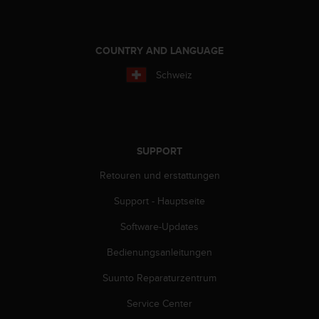
b
l
e
COUNTRY AND LANGUAGE
m
e
Schweiz
m
i
t
d
e
SUPPORT
m
Z
Retouren und erstattungen
u
g
Support - Hauptseite
r
i
Software-Updates
f
f
Bedienungsanleitungen
a
Suunto Reparaturzentrum
u
f
Service Center
I