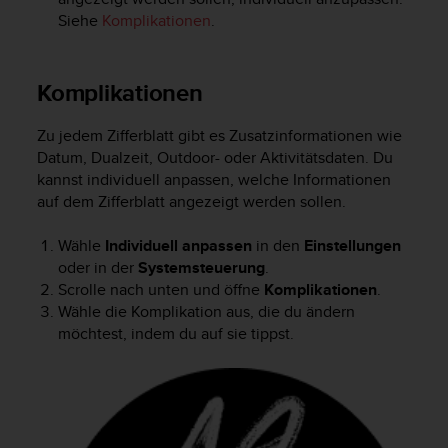
G
Siehe
Komplikationen
.
)
2
.
Komplikationen
0
s
Zu jedem Zifferblatt gibt es Zusatzinformationen wie
o
Datum, Dualzeit, Outdoor- oder Aktivitätsdaten. Du
w
i
kannst individuell anpassen, welche Informationen
e
auf dem Zifferblatt angezeigt werden sollen.
d
e
Wähle
Individuell anpassen
in den
Einstellungen
r
oder in der
Systemsteuerung
.
E
Scrolle nach unten und öffne
Komplikationen
.
r
Wähle die Komplikation aus, die du ändern
f
möchtest, indem du auf sie tippst.
ü
l
l
u
n
g