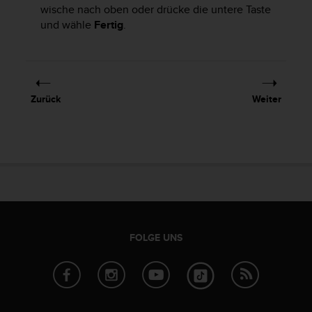
s
wische nach oben oder drücke die untere Taste
n
und wähle
Fertig
.
o
r
m
e
n
a
Zurück
Weiter
n
.
S
o
l
l
t
e
s
t
FOLGE UNS
d
u
P
r
o