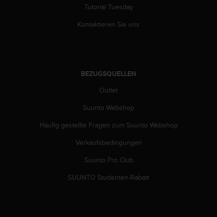
n
Tutorial Tuesday
f
o
Kontaktieren Sie uns
r
m
a
t
i
BEZUGSQUELLEN
o
n
Outlet
e
Suunto Webshop
n
a
Häufig gestellte Fragen zum Suunto Webshop
u
f
Verkaufsbedingungen
d
i
Suunto Pro Club
e
s
SUUNTO Studenten-Rabatt
e
r
W
e