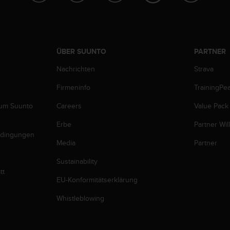
ÜBER SUUNTO
PARTNER
Nachrichten
Strava
Firmeninfo
TrainingPe
zum Suunto
Careers
Value Pack
Erbe
Partner Wi
edingungen
Media
Partner
Sustainability
tt
EU-Konformitätserklärung
Whistleblowing