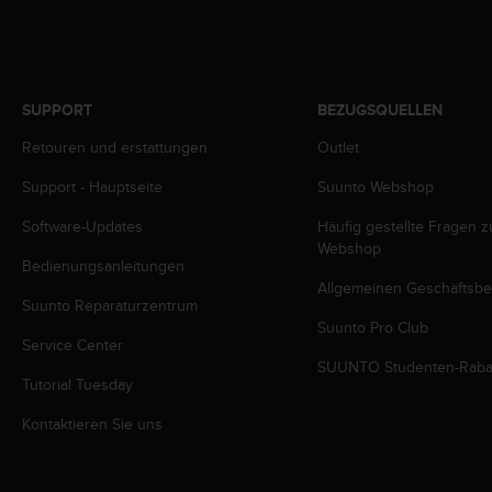
w
e
i
t
e
SUPPORT
BEZUGSQUELLEN
r
e
Retouren und erstattungen
Outlet
r
Z
Support - Hauptseite
Suunto Webshop
u
Software-Updates
Häufig gestellte Fragen 
g
Webshop
ä
Bedienungsanleitungen
n
Allgemeinen Geschäftsb
g
Suunto Reparaturzentrum
l
Suunto Pro Club
i
Service Center
c
SUUNTO Studenten-Raba
h
Tutorial Tuesday
k
Kontaktieren Sie uns
e
i
t