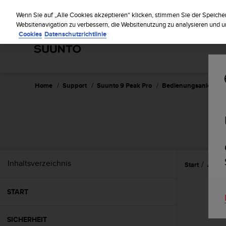
S
Regi
u
Wenn Sie auf „Alle Cookies akzeptieren“ klicken, stimmen Sie der Speiche
u
Websitenavigation zu verbessern, die Websitenutzung zu analysieren und
Cookies
Datenschutzrichtlinie
n
t
o
s
t
r
Home
Support
Suunto 9 Peak Pro
Bedienungsanleitun
e
b
t
d
i
e
K
Inhaltsverzeichnis
Start
Aufzei
o
n
f
START
o
r
m
SICHERHEIT