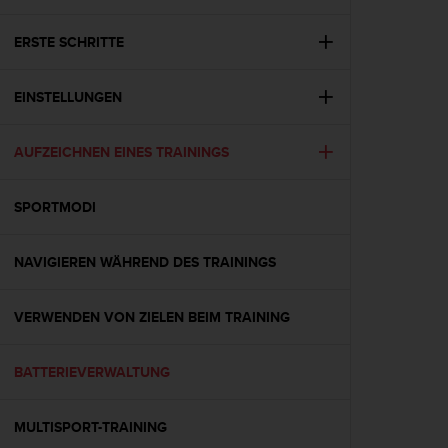
i
t
ä
ERSTE SCHRITTE
t
s
EINSTELLUNGEN
s
t
u
AUFZEICHNEN EINES TRAININGS
f
e
A
SPORTMODI
A
d
i
NAVIGIEREN WÄHREND DES TRAININGS
e
s
VERWENDEN VON ZIELEN BEIM TRAINING
e
r
W
BATTERIEVERWALTUNG
e
b
s
MULTISPORT-TRAINING
i