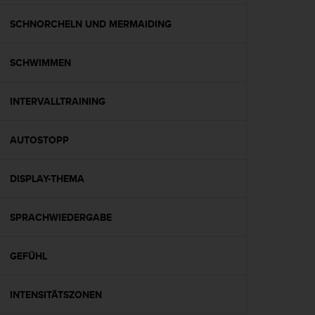
t
e
SCHNORCHELN UND MERMAIDING
m
i
SCHWIMMEN
t
d
e
INTERVALLTRAINING
n
W
e
AUTOSTOPP
b
C
o
DISPLAY-THEMA
n
t
SPRACHWIEDERGABE
e
n
t
GEFÜHL
A
c
c
INTENSITÄTSZONEN
e