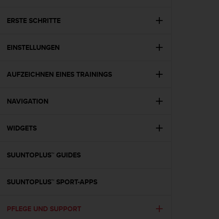
i
t
ä
ERSTE SCHRITTE
t
s
EINSTELLUNGEN
s
t
u
AUFZEICHNEN EINES TRAININGS
f
e
A
NAVIGATION
A
d
i
WIDGETS
e
s
SUUNTOPLUS™ GUIDES
e
r
W
SUUNTOPLUS™ SPORT-APPS
e
b
s
PFLEGE UND SUPPORT
i