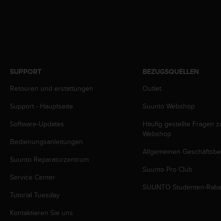
s
s
i
b
i
l
i
t
SUPPORT
BEZUGSQUELLEN
y
Retouren und erstattungen
Outlet
G
u
Support - Hauptseite
Suunto Webshop
i
d
Software-Updates
Häufig gestellte Fragen 
e
Webshop
l
Bedienungsanleitungen
i
Allgemeinen Geschäftsb
Suunto Reparaturzentrum
n
Suunto Pro Club
e
Service Center
s
SUUNTO Studenten-Raba
(
Tutorial Tuesday
W
C
Kontaktieren Sie uns
A