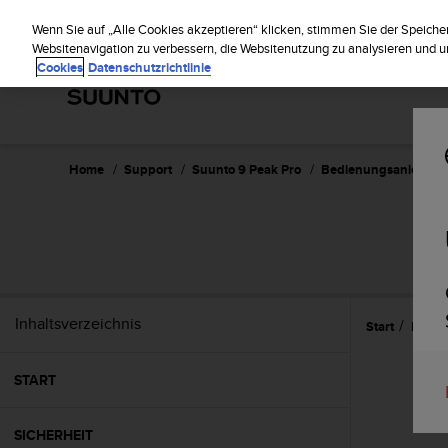
S
Regi
u
Wenn Sie auf „Alle Cookies akzeptieren“ klicken, stimmen Sie der Speiche
u
Websitenavigation zu verbessern, die Websitenutzung zu analysieren und
Cookies
Datenschutzrichtlinie
n
t
o
s
t
r
Home
Support
Suunto 9 Peak Pro
Bedienungsanleitun
e
b
t
d
i
e
K
Inhaltsverzeichnis
Start
Pfleg
o
n
f
START
o
r
m
SICHERHEIT