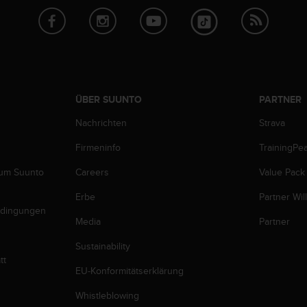
ÜBER SUUNTO
PARTNER
Nachrichten
Strava
Firmeninfo
TrainingPe
zum Suunto
Careers
Value Pack
Erbe
Partner Wi
edingungen
Media
Partner
Sustainability
tt
EU-Konformitätserklärung
Whistleblowing