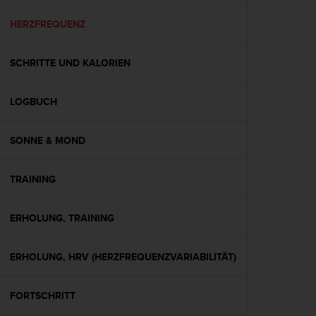
t
e
HERZFREQUENZ
m
i
SCHRITTE UND KALORIEN
t
d
e
LOGBUCH
n
W
e
SONNE & MOND
b
C
o
TRAINING
n
t
ERHOLUNG, TRAINING
e
n
t
ERHOLUNG, HRV (HERZFREQUENZVARIABILITÄT)
A
c
c
FORTSCHRITT
e