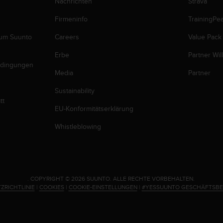
Nachrichten
Strava
Firmeninfo
TrainingPe
zum Suunto
Careers
Value Pack
Erbe
Partner Wi
edingungen
Media
Partner
Sustainability
tt
EU-Konformitätserklärung
Whistleblowing
.
COPYRIGHT © 2026 SUUNTO.
ALLE RECHTE VORBEHALTEN.
ZRICHTLINIE
|
COOKIES
|
COOKIE-EINSTELLUNGEN
|
#YESSUUNTO GESCHÄFTSB