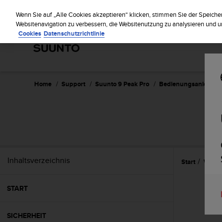
S
Regi
u
Wenn Sie auf „Alle Cookies akzeptieren“ klicken, stimmen Sie der Speiche
u
Websitenavigation zu verbessern, die Websitenutzung zu analysieren und
Cookies
Datenschutzrichtlinie
n
t
o
s
t
r
Home
Support
Suunto 9 Peak Pro
Bedienungsanleitun
e
b
t
d
i
e
K
Inhaltsverzeichnis
Start
Widge
o
n
f
START
o
r
m
SICHERHEIT