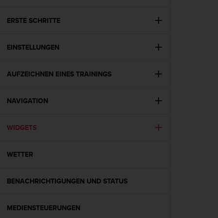
i
t
ä
ERSTE SCHRITTE
t
s
EINSTELLUNGEN
s
t
u
AUFZEICHNEN EINES TRAININGS
f
e
A
NAVIGATION
A
d
i
WIDGETS
e
s
WETTER
e
r
W
BENACHRICHTIGUNGEN UND STATUS
e
b
s
MEDIENSTEUERUNGEN
i