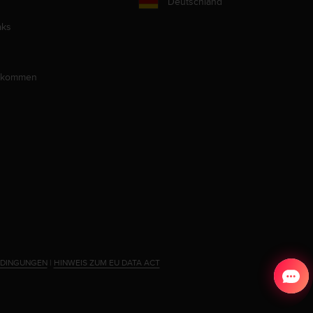
Deutschland
aks
llkommen
EDINGUNGEN
|
HINWEIS ZUM EU DATA ACT