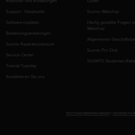
Retouren und erstattungen
Outlet
w
e
Support - Hauptseite
Suunto Webshop
i
t
Software-Updates
Häufig gestellte Fragen 
e
Webshop
r
Bedienungsanleitungen
e
Allgemeinen Geschäftsb
Suunto Reparaturzentrum
r
Suunto Pro Club
Z
Service Center
u
SUUNTO Studenten-Raba
g
Tutorial Tuesday
ä
n
Kontaktieren Sie uns
g
l
i
c
h
k
NUTZUNGSBEDINGUNGEN
|
DATENSCHUT
e
i
t