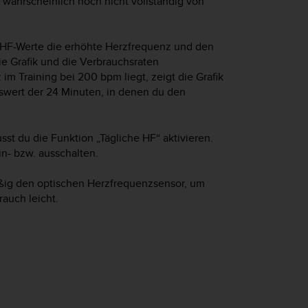
h wahrscheinlich noch nicht vollständig von
en HF-Werte die erhöhte Herzfrequenz und den
ie Grafik und die Verbrauchsraten
m Training bei 200 bpm liegt, zeigt die Grafik
swert der 24 Minuten, in denen du den
st du die Funktion „Tägliche HF“ aktivieren.
n- bzw. ausschalten.
mäßig den optischen Herzfrequenzsensor, um
auch leicht.