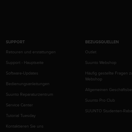
G
)
2
.
0
s
o
SUPPORT
BEZUGSQUELLEN
w
Retouren und erstattungen
Outlet
i
e
Support - Hauptseite
Suunto Webshop
d
e
Software-Updates
Häufig gestellte Fragen 
r
Webshop
E
Bedienungsanleitungen
r
Allgemeinen Geschäftsb
f
Suunto Reparaturzentrum
ü
Suunto Pro Club
Service Center
l
SUUNTO Studenten-Raba
l
Tutorial Tuesday
u
n
Kontaktieren Sie uns
g