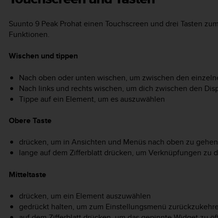
Suunto 9 Peak Pro
hat einen Touchscreen und drei Tasten zu
Funktionen.
Wischen und tippen
Nach oben oder unten wischen, um zwischen den einzeln
Nach links und rechts wischen, um dich zwischen den Di
Tippe auf ein Element, um es auszuwählen
Obere Taste
drücken, um in Ansichten und Menüs nach oben zu gehen
lange auf dem Zifferblatt drücken, um Verknüpfungen zu d
Mitteltaste
drücken, um ein Element auszuwählen
gedrückt halten, um zum Einstellungsmenü zurückzukehr
auf dem Zifferblatt drücken, um das gepinnte Widget zu ö