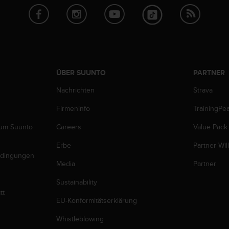
ÜBER SUUNTO
PARTNER
Nachrichten
Strava
Firmeninfo
TrainingPe
zum Suunto
Careers
Value Pack
Erbe
Partner Wi
edingungen
Media
Partner
Sustainability
tt
EU-Konformitätserklärung
Whistleblowing