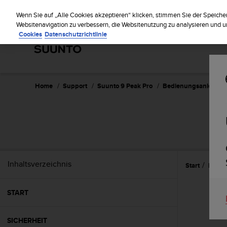
S
Regi
u
Wenn Sie auf „Alle Cookies akzeptieren“ klicken, stimmen Sie der Speiche
u
Websitenavigation zu verbessern, die Websitenutzung zu analysieren und
Cookies
Datenschutzrichtlinie
n
t
o
s
t
r
Home
Support
Suunto 9 Peak Pro
Bedienungsanleitun
e
b
t
d
i
e
K
Inhaltsverzeichnis
Start
Erste 
o
n
f
START
o
r
m
SICHERHEIT