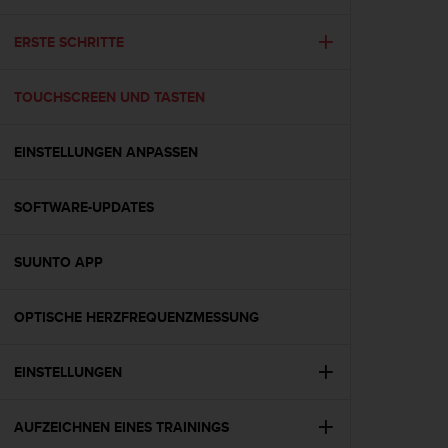
i
t
ä
ERSTE SCHRITTE
t
s
TOUCHSCREEN UND TASTEN
s
t
u
EINSTELLUNGEN ANPASSEN
f
e
A
SOFTWARE-UPDATES
A
d
i
SUUNTO APP
e
s
OPTISCHE HERZFREQUENZMESSUNG
e
r
W
EINSTELLUNGEN
e
b
s
AUFZEICHNEN EINES TRAININGS
i