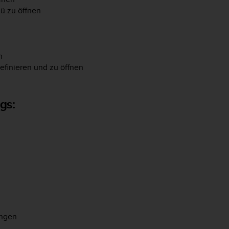
nü zu öffnen
n
efinieren und zu öffnen
gs:
angen