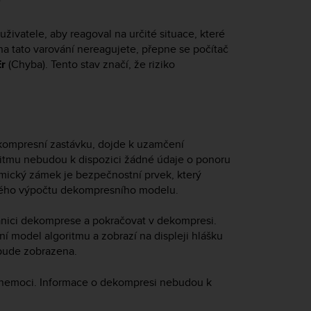
uživatele, aby reagoval na určité situace, které
na tato varování nereagujete, přepne se počítač
Er
(Chyba). Tento stav značí, že riziko
kompresní zastávku, dojde k uzamčení
itmu nebudou k dispozici žádné údaje o ponoru
tmický zámek je bezpečnostní prvek, který
vného výpočtu dekompresního modelu.
hranici dekomprese a pokračovat v dekompresi.
 model algoritmu a zobrazí na displeji hlášku
ebude zobrazena.
í nemoci. Informace o dekompresi nebudou k