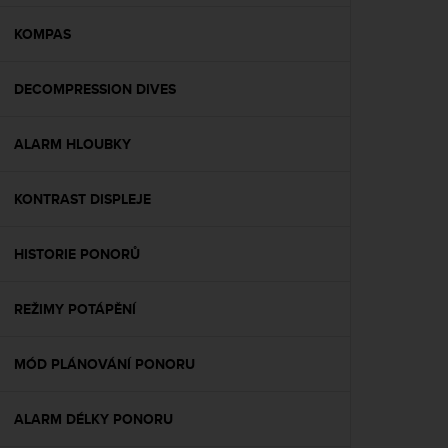
e
f
KOMPAS
o
r
DECOMPRESSION DIVES
t
h
i
ALARM HLOUBKY
s
w
e
KONTRAST DISPLEJE
b
s
i
HISTORIE PONORŮ
t
e
REŽIMY POTÁPĚNÍ
i
n
c
MÓD PLÁNOVÁNÍ PONORU
o
n
f
ALARM DÉLKY PONORU
o