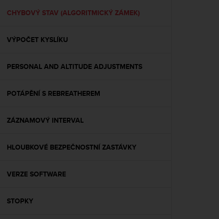
r
m
CHYBOVÝ STAV (ALGORITMICKÝ ZÁMEK)
a
n
VÝPOČET KYSLÍKU
c
e
w
PERSONAL AND ALTITUDE ADJUSTMENTS
i
t
h
POTÁPĚNÍ S REBREATHEREM
t
h
e
ZÁZNAMOVÝ INTERVAL
W
e
HLOUBKOVÉ BEZPEČNOSTNÍ ZASTÁVKY
b
C
o
VERZE SOFTWARE
n
t
e
STOPKY
n
t