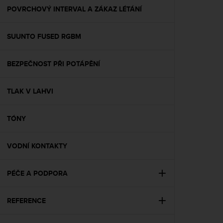
A
POVRCHOVÝ INTERVAL A ZÁKAZ LÉTÁNÍ
c
c
SUUNTO FUSED RGBM
e
s
s
BEZPEČNOST PŘI POTÁPĚNÍ
i
b
i
TLAK V LAHVI
l
i
t
TÓNY
y
G
VODNÍ KONTAKTY
u
i
d
PÉČE A PODPORA
e
l
i
REFERENCE
n
e