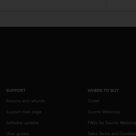
s
(
W
C
A
G
)
2
.
0
a
n
d
a
c
SUPPORT
WHERE TO BUY
h
i
Returns and refunds
Outlet
e
Support main page
Suunto Webshop
v
i
Software updates
FAQs for Suunto Websho
n
g
User guides
Sales Terms and Conditio