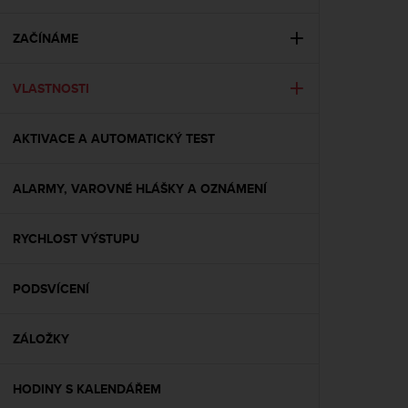
i
e
v
ZAČÍNÁME
i
n
VLASTNOSTI
g
L
e
AKTIVACE A AUTOMATICKÝ TEST
v
e
l
ALARMY, VAROVNÉ HLÁŠKY A OZNÁMENÍ
A
A
c
RYCHLOST VÝSTUPU
o
n
PODSVÍCENÍ
f
o
r
ZÁLOŽKY
m
a
n
HODINY S KALENDÁŘEM
c