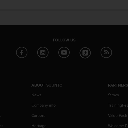
FOLLOW US
ABOUT SUUNTO
PARTNER
News
Strava
Company info
TrainingPe
p
Careers
Value Pack
ns
Heritage
Welcome P