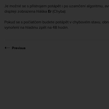
Je možné se s přístrojem potápět i po uzamčení algoritmu, a
displeji zobrazena hláška
Er
(Chyba).
Pokud se s počíatčem budete potápět v chybovém stavu, obn
vynoření na hladinu zpět na 48 hodin.
Previous