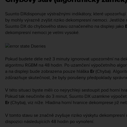
Suunto DX
disponuje výstražnými indikátory, které upozorňují 
by mohly výrazně zvýšit riziko dekompresní nemoci. Jestliže 
Suunto DX
do chybového stavu označeného na displeji jako
dekompresní nemoci je velmi vysoké.
Pokud budete déle než 3 minuty ignorovat upozornění na de
algoritmu RGBM na 48 hodin. Po uzamčení výpočetního algor
a na displeji bude zobrazena pouze hláška
Er
(Chyba). Algori
zdůrazňuje skutečnost, že byly porušeny předpoklady sprá
V této situaci byste měli co nejrychleji sestoupit pod horní 
Pokud tak neučiníte do 3 minut,
Suunto DX
uzamkne výpočetní
Er
(Chyba), viz níže. Hladina horní hranice dekomprese již n
V tomto stavu se značně zvyšuje riziko výskytu dekompresn
dispozici následujících 48 hodin po vynoření.