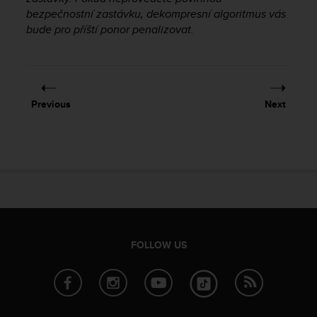
e
bezpečnostní zastávku, dekompresní algoritmus vás
f
bude pro příští ponor penalizovat.
o
r
t
h
i
Previous
Next
s
w
e
b
s
i
t
e
i
n
FOLLOW US
c
o
n
f
o