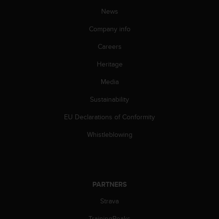
s
News
(
W
Company info
C
A
Careers
G
)
Heritage
2
Media
.
0
Sustainability
a
n
EU Declarations of Conformity
d
a
Whistleblowing
c
h
i
e
v
PARTNERS
i
n
Strava
g
TrainingPeaks