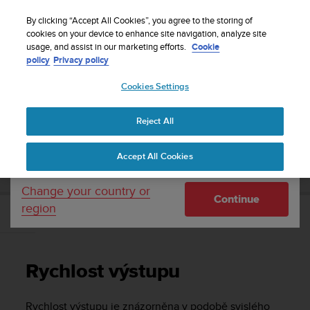
S
Sign up for the newsletter and get 5% off
| Free
u
By clicking “Accept All Cookies”, you agree to the storing of
returns
u
cookies on your device to enhance site navigation, analyze site
Your country or region:
usage, and assist in our marketing efforts.
Cookie
n
policy
Privacy policy
t
o
Cookies Settings
United States
i
s
Home
Support
Suunto DX
Uživatelská příručka -
c
Reject All
Currency: $ (USD)
o
m
Shipping only to United States
SUUNTO DX UŽIVATELSKÁ PŘÍRUČKA -
Accept All Cookies
m
i
t
Change your country or
Continue
t
region
e
Rychlost výstupu
d
t
o
Rychlost výstupu
a
c
h
Rychlost výstupu je znázorněna v podobě svislého