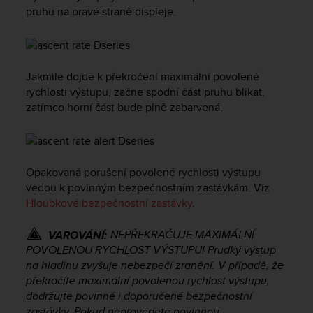
i
pruhu na pravé straně displeje.
e
v
i
n
g
Jakmile dojde k překročení maximální povolené
L
rychlosti výstupu, začne spodní část pruhu blikat,
e
zatímco horní část bude plně zabarvená.
v
e
l
A
A
Opakovaná porušení povolené rychlosti výstupu
c
vedou k povinným bezpečnostním zastávkám. Viz
o
Hloubkové bezpečnostní zastávky
.
n
f
NEPŘEKRAČUJE MAXIMÁLNÍ
VAROVÁNÍ:
o
POVOLENOU RYCHLOST VÝSTUPU! Prudký výstup
r
na hladinu zvyšuje nebezpečí zranění. V případě, že
m
překročíte maximální povolenou rychlost výstupu,
a
n
dodržujte povinné i doporučené bezpečnostní
c
zastávky. Pokud neprovedete povinnou