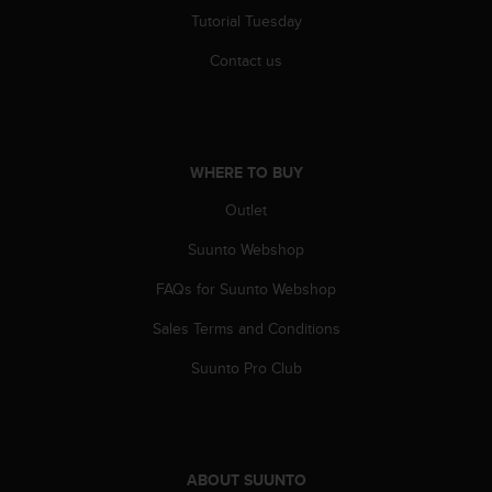
A
Tutorial Tuesday
c
Contact us
c
e
s
s
i
b
WHERE TO BUY
i
Outlet
l
i
Suunto Webshop
t
y
FAQs for Suunto Webshop
G
u
Sales Terms and Conditions
i
Suunto Pro Club
d
e
l
i
n
e
ABOUT SUUNTO