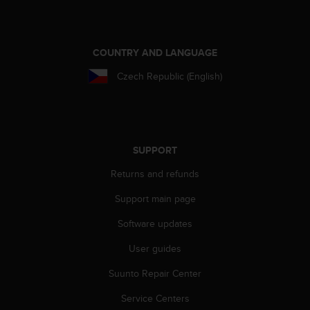
r
m
a
n
COUNTRY AND LANGUAGE
c
e
Czech Republic (English)
w
i
t
h
t
SUPPORT
h
e
Returns and refunds
W
e
Support main page
b
Software updates
C
o
User guides
n
t
Suunto Repair Center
e
n
Service Centers
t