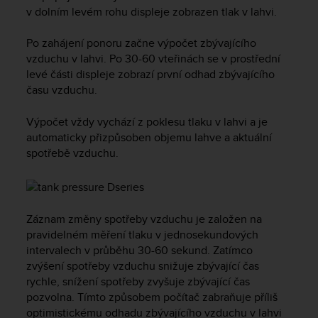
i
v dolním levém rohu displeje zobrazen tlak v lahvi.
e
v
Po zahájení ponoru začne výpočet zbývajícího
i
n
vzduchu v lahvi. Po 30-60 vteřinách se v prostřední
g
levé části displeje zobrazí první odhad zbývajícího
L
času vzduchu.
e
v
Výpočet vždy vychází z poklesu tlaku v lahvi a je
e
automaticky přizpůsoben objemu lahve a aktuální
l
spotřebě vzduchu.
A
A
c
o
n
Záznam změny spotřeby vzduchu je založen na
f
pravidelném měření tlaku v jednosekundových
o
intervalech v průběhu 30-60 sekund. Zatímco
r
zvýšení spotřeby vzduchu snižuje zbývající čas
m
rychle, snížení spotřeby zvyšuje zbývající čas
a
pozvolna. Tímto způsobem počítač zabraňuje příliš
n
optimistickému odhadu zbývajícího vzduchu v lahvi
c