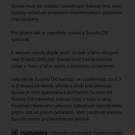
s
Sonda musí po instalaci podstoupit tlakový test, který
(
typicky vyžaduje provedení kvalifikovaným servisním
W
pracovníkem.
C
A
Pro příjem dat je zapotřebí sondu a
Suunto DX
G
spárovat.
)
2
.
K aktivaci sondy dojde poté, co tlak v lahvi stoupne
0
nad 15 barů (300 psi). Sonda poté začne odesílat
a
údaje o tlaku v lahvi spolu s kódovým označením.
n
d
Jakmile se
Suunto DX
nachází ve vzdálenosti do 0,3
a
m (1 stopy) od sondy, přijme a uloží kód přenosu.
c
Sonda je nyní spárována s počítačem
Suunto DX
.
h
Suunto DX
následně zobrazí údaj o tlaku v lahvi.
i
e
Používání kódového přenosu zabraňuje nechtěnému
v
přijmu dat od jiných potápěčů, kteří používají stejnou
i
Suunto sondu pro bezdrátový přenos.
n
g
Párování je obvykle nutné provést
POZNÁMKA: