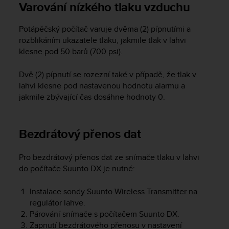
r
Varování nízkého tlaku vzduchu
m
a
Potápěčský počítač varuje dvěma (2) pípnutími a
n
rozblikáním ukazatele tlaku, jakmile tlak v lahvi
c
klesne pod 50 barů (700 psi).
e
w
Dvě (2) pípnutí se rozezní také v případě, že tlak v
i
t
lahvi klesne pod nastavenou hodnotu alarmu a
h
jakmile zbývající čas dosáhne hodnoty 0.
t
h
e
Bezdrátový přenos dat
W
e
b
Pro bezdrátový přenos dat ze snímače tlaku v lahvi
C
do počítače
Suunto DX
je nutné:
o
n
Instalace sondy Suunto Wireless Transmitter na
t
regulátor lahve.
e
Párování snímače s počítačem
Suunto DX
.
n
Zapnutí bezdrátového přenosu v nastavení
t