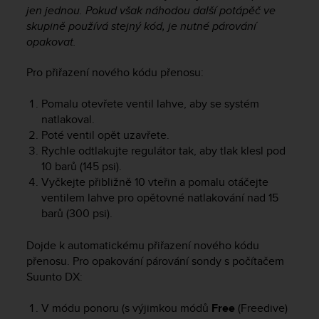
c
jen jednou. Pokud však náhodou další potápěč ve
o
skupině používá stejný kód, je nutné párování
m
opakovat.
p
l
Pro přiřazení nového kódu přenosu:
i
a
n
Pomalu otevřete ventil lahve, aby se systém
c
natlakoval.
e
Poté ventil opět uzavřete.
w
Rychle odtlakujte regulátor tak, aby tlak klesl pod
i
10 barů (145 psi).
t
Vyčkejte přibližně 10 vteřin a pomalu otáčejte
h
ventilem lahve pro opětovné natlakování nad 15
o
barů (300 psi).
t
h
e
Dojde k automatickému přiřazení nového kódu
r
přenosu. Pro opakování párování sondy s počítačem
a
Suunto DX
:
c
c
V módu ponoru (s výjimkou módů
Free
(Freedive)
e