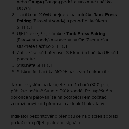
nebo
Gauge
(Gauge)) podržte stisknuté tlačítko
s
DOWN
.
s
Tlačítkem
DOWN
přejděte na položku
Tank Press
i
Pairing
(Párování sondy) a potvrďte tlačítkem
b
i
SELECT
.
l
Ujistěte se, že je funkce
Tank Press Pairing
i
(Párování sondy) nastavena na
On
(Zapnuto) a
t
stiskněte tlačítko
SELECT
.
y
Zobrazí se kód přenosu. Stisknutím tlačítka
UP
kód
s
potvrdíte.
t
Stiskněte
SELECT
.
a
Stisknutím tlačítka
MODE
nastavení dokončíte.
n
d
Jakmile systém natlakujete nad 15 barů (300 psi),
a
r
přibližte počítač
Suunto DX
k sondě. Po úspěšném
d
dokončení párování se na potápěčském počítači
s
zobrazí nový kód přenosu a aktuální tlak v lahvi.
.
P
Indikátor bezdrátového přenosu se na displeji zobrazí
l
po každém přijetí platného signálu.
e