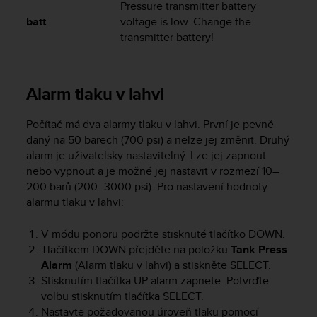
s
Pressure transmitter battery
u
batt
voltage is low. Change the
e
transmitter battery!
s
a
c
c
Alarm tlaku v lahvi
e
s
Počítač má dva alarmy tlaku v lahvi. První je pevně
s
daný na 50 barech (700 psi) a nelze jej změnit. Druhý
i
alarm je uživatelsky nastavitelný. Lze jej zapnout
n
nebo vypnout a je možné jej nastavit v rozmezí 10–
g
i
200 barů (200–3000 psi). Pro nastavení hodnoty
n
alarmu tlaku v lahvi:
f
o
V módu ponoru podržte stisknuté tlačítko
DOWN
.
r
Tlačítkem
DOWN
přejděte na položku
Tank Press
m
Alarm
(Alarm tlaku v lahvi) a stiskněte
SELECT
.
a
Stisknutím tlačítka
UP
alarm zapnete. Potvrďte
t
volbu stisknutím tlačítka
SELECT
.
i
Nastavte požadovanou úroveň tlaku pomocí
o