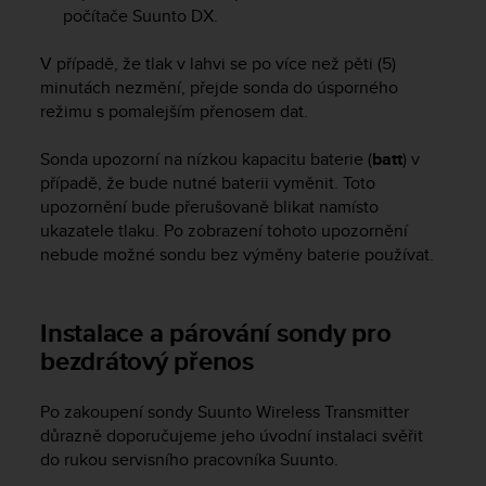
počítače
Suunto DX
.
A
c
V případě, že tlak v lahvi se po více než pěti (5)
c
e
minutách nezmění, přejde sonda do úsporného
s
režimu s pomalejším přenosem dat.
s
i
Sonda upozorní na nízkou kapacitu baterie (
batt
) v
b
případě, že bude nutné baterii vyměnit. Toto
i
upozornění bude přerušovaně blikat namísto
l
ukazatele tlaku. Po zobrazení tohoto upozornění
i
nebude možné sondu bez výměny baterie používat.
t
y
G
u
Instalace a párování sondy pro
i
bezdrátový přenos
d
e
l
Po zakoupení sondy Suunto Wireless Transmitter
i
důrazně doporučujeme jeho úvodní instalaci svěřit
n
do rukou servisního pracovníka Suunto.
e