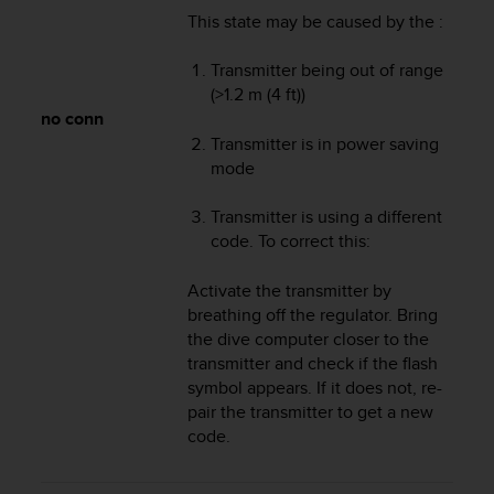
l
This state may be caused by the :
l
f
Transmitter being out of range
r
(>1.2 m (4 ft))
e
no conn
e
Transmitter is in power saving
)
,
mode
i
f
Transmitter is using a different
y
code. To correct this:
o
u
Activate the transmitter by
h
breathing off the regulator. Bring
a
the dive computer closer to the
v
transmitter and check if the flash
e
a
symbol appears. If it does not, re-
n
pair the transmitter to get a new
y
code.
i
s