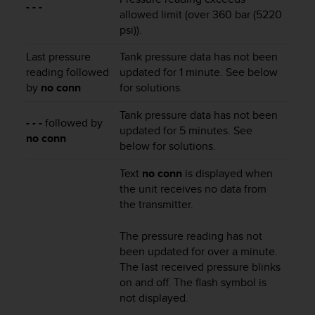
- - -
c
allowed limit (over 360 bar (5220
e
psi)).
a
t
Last pressure
Tank pressure data has not been
U
reading followed
updated for 1 minute. See below
S
by
no conn
for solutions.
A
+
Tank pressure data has not been
- - -
followed by
1
updated for 5 minutes. See
no conn
8
below for solutions.
5
5
Text
no conn
is displayed when
2
the unit receives no data from
5
the transmitter.
8
0
The pressure reading has not
9
been updated for over a minute.
0
0
The last received pressure blinks
(
on and off. The flash symbol is
t
not displayed.
o