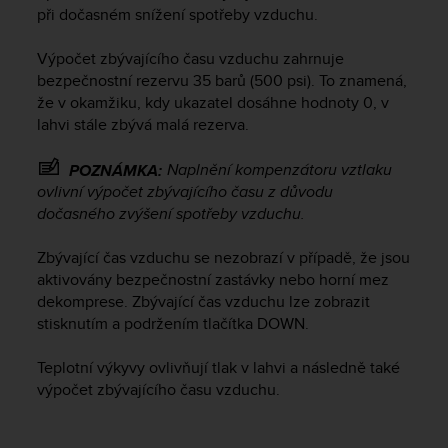
při dočasném snížení spotřeby vzduchu.
e
f
o
Výpočet zbývajícího času vzduchu zahrnuje
r
bezpečnostní rezervu 35 barů (500 psi). To znamená,
t
že v okamžiku, kdy ukazatel dosáhne hodnoty 0, v
h
lahvi stále zbývá malá rezerva.
i
s
Naplnění kompenzátoru vztlaku
POZNÁMKA:
w
ovlivní výpočet zbývajícího času z důvodu
e
dočasného zvýšení spotřeby vzduchu.
b
s
i
Zbývající čas vzduchu se nezobrazí v případě, že jsou
t
aktivovány bezpečnostní zastávky nebo horní mez
e
dekomprese. Zbývající čas vzduchu lze zobrazit
i
stisknutím a podržením tlačítka
DOWN
.
n
c
Teplotní výkyvy ovlivňují tlak v lahvi a následně také
o
výpočet zbývajícího času vzduchu.
n
f
o