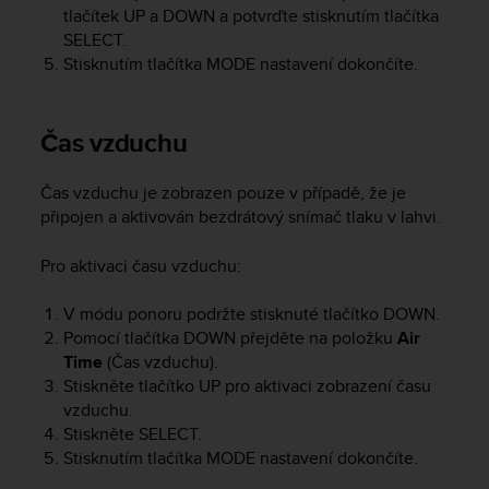
tlačítek
UP
a
DOWN
a potvrďte stisknutím tlačítka
n
o
SELECT
.
n
Stisknutím tlačítka
MODE
nastavení dokončíte.
t
h
i
Čas vzduchu
s
w
e
Čas vzduchu je zobrazen pouze v případě, že je
b
připojen a aktivován bezdrátový snímač tlaku v lahvi.
s
i
Pro aktivaci času vzduchu:
t
e
V módu ponoru podržte stisknuté tlačítko
DOWN
.
.
Pomocí tlačítka
DOWN
přejděte na položku
Air
Time
(Čas vzduchu).
Stiskněte tlačítko
UP
pro aktivaci zobrazení času
vzduchu.
Stiskněte
SELECT
.
Stisknutím tlačítka
MODE
nastavení dokončíte.