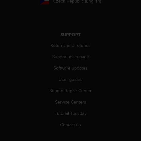
Czech Republic (English)
A
c
c
e
s
SUPPORT
s
i
Returns and refunds
b
i
Support main page
l
Software updates
i
t
User guides
y
G
Suunto Repair Center
u
i
Service Centers
d
e
Tutorial Tuesday
l
Contact us
i
n
e