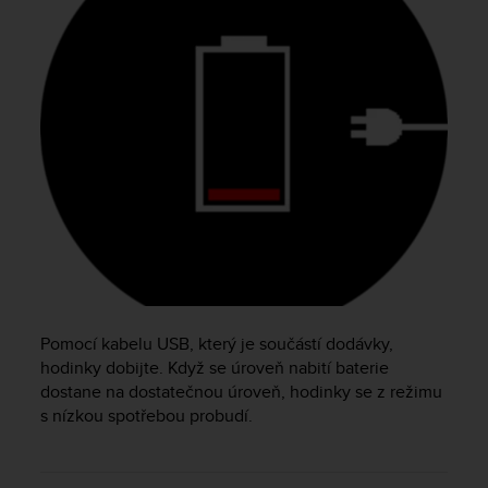
e
f
o
r
t
h
i
s
w
e
b
s
i
t
e
i
Pomocí kabelu USB, který je součástí dodávky,
n
hodinky dobijte. Když se úroveň nabití baterie
c
dostane na dostatečnou úroveň, hodinky se z režimu
o
s nízkou spotřebou probudí.
n
f
o