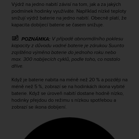
i
Výdrž na jedno nabití závisí na tom, jak a za jakých
e
podmínek hodinky využíváte. Například nízké teploty
v
snižují výdrž baterie na jedno nabití. Obecně platí, že
i
kapacita dobíjecí baterie se časem snižuje.
n
g
L
V případě abnormálního poklesu
POZNÁMKA:
e
kapacity z důvodu vadné baterie je zárukou Suunto
v
zajištěna výměna baterie do jednoho roku nebo
e
max. 300 nabíjecích cyklů, podle toho, co nastalo
l
dříve.
A
A
Když je baterie nabita na méně než 20 % a později na
c
méně než 5 %, zobrazí se na hodinkách ikona vybité
o
baterie. Když se úroveň nabití dostane hodně nízko,
n
hodinky přejdou do režimu s nízkou spotřebou a
f
o
zobrazí se ikona dobíjení.
r
m
a
n
c