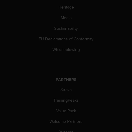
c
o
Heritage
m
Media
p
l
Sustainability
i
a
EU Declarations of Conformity
n
c
Whistleblowing
e
w
i
t
h
PARTNERS
o
t
Strava
h
TrainingPeaks
e
r
Value Pack
a
c
Welcome Partners
c
e
Partners