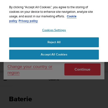
S
Sign up for the newsletter and get 5% off
| Free
u
By clicking “Accept All Cookies”, you agree to the storing of
returns
u
cookies on your device to enhance site navigation, analyze site
Your country or region:
usage, and assist in our marketing efforts.
Cookie
n
policy
Privacy policy
t
o
Cookies Settings
United States
i
s
Home
Support
Suunto Spartan Ultra
Uživatelská příručka - 2.6
c
Reject All
Currency: $ (USD)
o
m
Shipping only to United States
SUUNTO SPARTAN ULTRA UŽIVATELSKÁ
Accept All Cookies
m
PŘÍRUČKA - 2.6
i
t
Change your country or
Continue
t
region
e
Baterie
d
t
o
a
Baterie
c
h