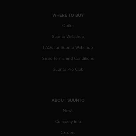
s
(
W
WHERE TO BUY
C
Outlet
A
G
Suunto Webshop
)
2
FAQs for Suunto Webshop
.
0
Sales Terms and Conditions
a
Suunto Pro Club
n
d
a
c
h
i
ABOUT SUUNTO
e
News
v
i
Company info
n
g
Careers