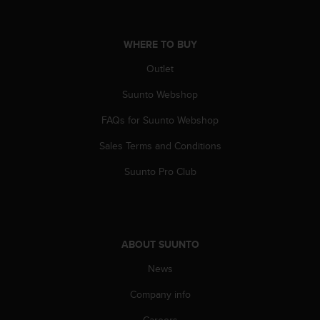
a
s
e
WHERE TO BUY
c
o
Outlet
n
t
Suunto Webshop
a
c
FAQs for Suunto Webshop
t
Sales Terms and Conditions
C
u
Suunto Pro Club
s
t
o
m
e
ABOUT SUUNTO
r
S
News
e
r
Company info
v
i
Careers