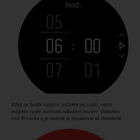
A
c
c
e
s
s
i
b
i
l
i
t
y
G
u
i
Když se budík rozezní, můžete jej zrušit, nebo
d
můžete zvolit možnost odložení buzení. Odložení
e
trvá 10 minut a je možné je zopakovat až desetkrát.
l
i
n
e