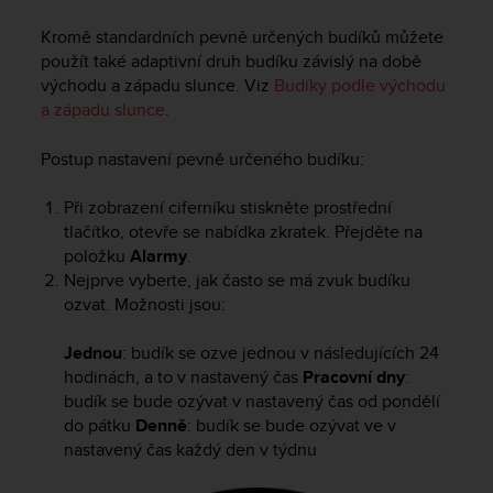
e
Kromě standardních pevně určených budíků můžete
f
o
použít také adaptivní druh budíku závislý na době
r
východu a západu slunce. Viz
Budíky podle východu
t
a západu slunce
.
h
i
Postup nastavení pevně určeného budíku:
s
w
Při zobrazení ciferníku stiskněte prostřední
e
tlačítko, otevře se nabídka zkratek. Přejděte na
b
položku
Alarmy
.
s
i
Nejprve vyberte, jak často se má zvuk budíku
t
ozvat. Možnosti jsou:
e
i
Jednou
: budík se ozve jednou v následujících 24
n
hodinách, a to v nastavený čas
Pracovní dny
:
c
budík se bude ozývat v nastavený čas od pondělí
o
do pátku
Denně
: budík se bude ozývat ve v
n
nastavený čas každý den v týdnu
f
o