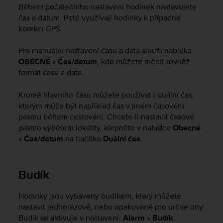
i
Během počátečního nastavení hodinek nastavujete
e
čas a datum. Poté využívají hodinky k případné
v
korekci GPS.
i
n
Pro manuální nastavení času a data slouží nabídka
g
L
OBECNÉ
»
Čas/datum
, kde můžete měnit rovněž
e
formát času a data.
v
e
Kromě hlavního času můžete používat i duální čas,
l
kterým může být například čas v jiném časovém
A
pásmu během cestování. Chcete-li nastavit časové
A
pásmo výběrem lokality, klepněte v nabídce
Obecné
c
»
Čas/datum
na tlačítko
Duální čas
.
o
n
f
o
Budík
r
m
Hodinky jsou vybaveny budíkem, který můžete
a
nastavit jednorázově, nebo opakovaně pro určité dny.
n
Budík se aktivuje v nastavení:
Alarm
»
Budík
.
c