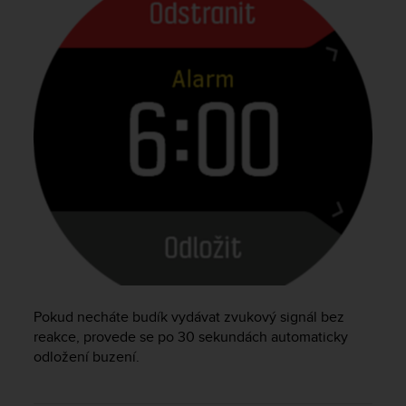
s
(
W
C
A
G
)
2
.
0
a
n
d
a
c
h
i
Pokud necháte budík vydávat zvukový signál bez
e
v
reakce, provede se po 30 sekundách automaticky
i
odložení buzení.
n
g