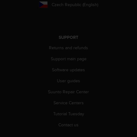
s
Czech Republic (English)
s
i
b
i
l
SUPPORT
i
t
Returns and refunds
y
Support main page
s
t
Software updates
a
n
User guides
d
a
Suunto Repair Center
r
d
Service Centers
s
Tutorial Tuesday
.
P
Contact us
l
e