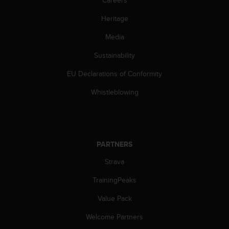
c
Heritage
e
a
Media
t
U
Sustainability
S
A
EU Declarations of Conformity
+
1
Whistleblowing
8
5
5
2
5
PARTNERS
8
Strava
0
9
TrainingPeaks
0
0
Value Pack
(
t
Welcome Partners
o