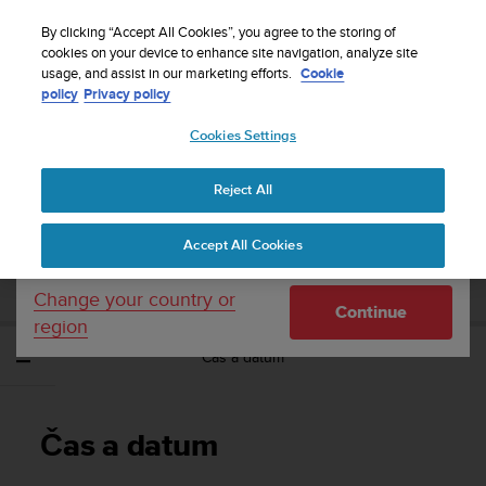
S
Sign up for the newsletter and get 5% off
| Free
u
By clicking “Accept All Cookies”, you agree to the storing of
returns
u
cookies on your device to enhance site navigation, analyze site
Your country or region:
usage, and assist in our marketing efforts.
Cookie
n
policy
Privacy policy
t
o
Cookies Settings
United States
i
s
Home
Support
Suunto Spartan Ultra
Uživatelská příručka - 2.6
c
Reject All
Currency: $ (USD)
o
m
Shipping only to United States
SUUNTO SPARTAN ULTRA UŽIVATELSKÁ
Accept All Cookies
m
PŘÍRUČKA - 2.6
i
t
Change your country or
Continue
t
region
e
Čas a datum
d
t
o
a
Čas a datum
c
h