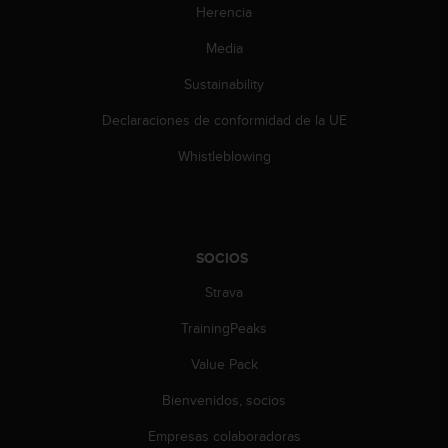
n
Herencia
t
Media
o
d
Sustainability
e
S
Declaraciones de conformidad de la UE
e
r
Whistleblowing
v
i
c
i
o
SOCIOS
a
l
Strava
C
TrainingPeaks
l
i
Value Pack
e
n
Bienvenidos, socios
t
e
Empresas colaboradoras