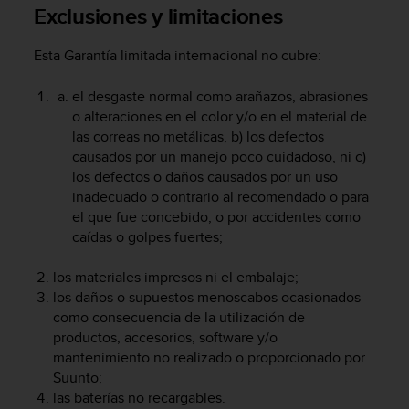
i
Exclusiones y limitaciones
o
w
Esta Garantía limitada internacional no cubre:
e
b
el desgaste normal como arañazos, abrasiones
d
e
o alteraciones en el color y/o en el material de
a
las correas no metálicas, b) los defectos
c
causados por un manejo poco cuidadoso, ni c)
u
los defectos o daños causados por un uso
e
inadecuado o contrario al recomendado o para
r
el que fue concebido, o por accidentes como
d
caídas o golpes fuertes;
o
c
los materiales impresos ni el embalaje;
o
los daños o supuestos menoscabos ocasionados
n
l
como consecuencia de la utilización de
a
productos, accesorios, software y/o
s
mantenimiento no realizado o proporcionado por
P
Suunto;
a
las baterías no recargables.
u