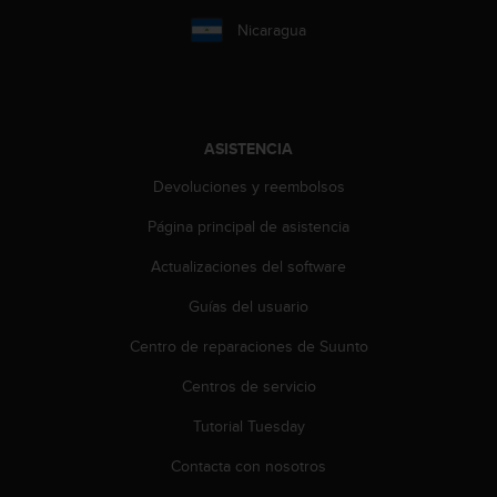
d
e
Nicaragua
a
c
c
e
s
ASISTENCIA
i
b
Devoluciones y reembolsos
i
Página principal de asistencia
l
i
Actualizaciones del software
d
a
Guías del usuario
d
.
Centro de reparaciones de Suunto
P
o
Centros de servicio
n
Tutorial Tuesday
t
e
Contacta con nosotros
e
n