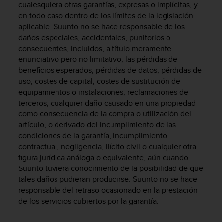
t
cualesquiera otras garantías, expresas o implícitas, y
A
en todo caso dentro de los límites de la legislación
c
aplicable. Suunto no se hace responsable de los
c
daños especiales, accidentales, punitorios o
e
consecuentes, incluidos, a título meramente
s
enunciativo pero no limitativo, las pérdidas de
s
beneficios esperados, pérdidas de datos, pérdidas de
i
b
uso, costes de capital, costes de sustitución de
i
equipamientos o instalaciones, reclamaciones de
l
terceros, cualquier daño causado en una propiedad
i
como consecuencia de la compra o utilización del
t
artículo, o derivado del incumplimiento de las
y
condiciones de la garantía, incumplimiento
G
contractual, negligencia, ilícito civil o cualquier otra
u
figura jurídica análoga o equivalente, aún cuando
i
Suunto tuviera conocimiento de la posibilidad de que
d
tales daños pudieran producirse. Suunto no se hace
e
l
responsable del retraso ocasionado en la prestación
i
de los servicios cubiertos por la garantía.
n
e