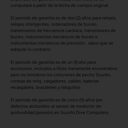
c
computará a partir de la fecha de compra original.
o
n
El periodo de garantía es de dos (2) años para relojes,
f
relojes inteligentes, ordenadores de buceo,
o
transmisores de frecuencia cardíaca, transmisores de
r
buceo, instrumentos mecánicos de buceo e
m
instrumentos mecánicos de precisión , salvo que se
i
estipule lo contrario.
d
a
d
El periodo de garantía es de un (1) año para
A
accesorios, incluidos a título meramente enumerativo
A
pero no limitativo los cinturones de pecho Suunto,
e
correas de reloj, cargadores, cables, baterías
n
recargables, brazaletes y latiguillos.
e
s
El periodo de garantía es de cinco (5) años por
t
defectos atribuibles al sensor de medición de
e
profundidad (presión) en Suunto Dive Computers.
s
i
t