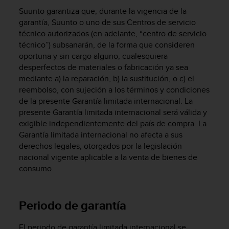
m
Suunto garantiza que, durante la vigencia de la
i
s
garantía, Suunto o uno de sus Centros de servicio
o
técnico autorizados (en adelante, “centro de servicio
d
técnico”) subsanarán, de la forma que consideren
e
oportuna y sin cargo alguno, cualesquiera
a
desperfectos de materiales o fabricación ya sea
l
mediante a) la reparación, b) la sustitución, o c) el
c
reembolso, con sujeción a los términos y condiciones
a
de la presente Garantía limitada internacional. La
n
presente Garantía limitada internacional será válida y
z
exigible independientemente del país de compra. La
a
r
Garantía limitada internacional no afecta a sus
e
derechos legales, otorgados por la legislación
l
nacional vigente aplicable a la venta de bienes de
n
consumo.
i
v
e
Periodo de garantía
l
d
e
El periodo de garantía limitada internacional se