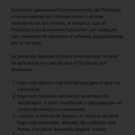
t
Suunto no garantiza el funcionamiento del Producto
a
o los accesorios sin interrupciones o errores
s
repentinos en los mismos, ni tampoco que el
d
Producto o los accesorios funcionen con cualquier
e
a
otro elemento de hardware o software proporcionado
c
por un tercero.
c
e
La presente Garantía limitada internacional no será
s
de aplicación en caso de que el Producto o el
i
accesorio:
b
i
haya sido abierto más allá del uso para el que fue
l
concebido;
i
d
haya sido reparado utilizando recambios no
a
autorizados; o bien, modificado o reparado por un
d
centro de servicio no autorizado;
p
cuando, a criterio de Suunto, el número de serie
a
haya sido eliminado, alterado de cualquier otra
r
forma, o hubiere devenido ilegible, o bien
a