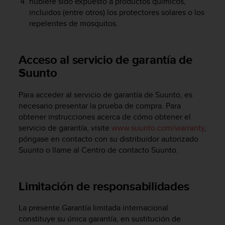
hubiere sido expuesto a productos químicos,
c
incluidos (entre otros) los protectores solares o los
o
repelentes de mosquitos.
n
t
e
n
Acceso al servicio de garantía de
i
Suunto
d
o
Para acceder al servicio de garantía de Suunto, es
w
necesario presentar la prueba de compra. Para
e
b
obtener instrucciones acerca de cómo obtener el
(
servicio de garantía, visite
www.suunto.com/warranty
,
W
póngase en contacto con su distribuidor autorizado
e
Suunto o llame al Centro de contacto Suunto.
b
C
o
Limitación de responsabilidades
n
t
e
La presente Garantía limitada internacional
n
constituye su única garantía, en sustitución de