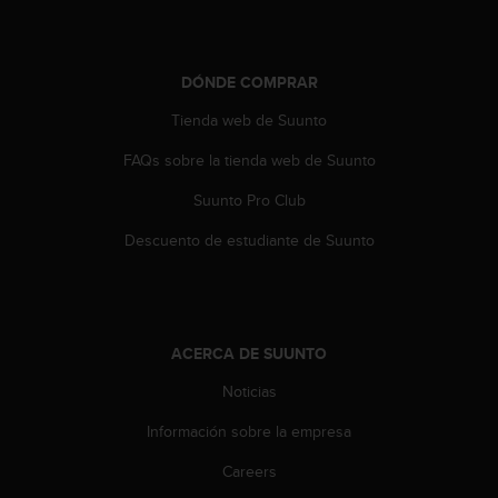
c
o
n
DÓNDE COMPRAR
t
a
Tienda web de Suunto
c
t
FAQs sobre la tienda web de Suunto
o
c
Suunto Pro Club
o
Descuento de estudiante de Suunto
n
e
l
d
e
p
ACERCA DE SUUNTO
a
Noticias
r
t
Información sobre la empresa
a
m
Careers
e