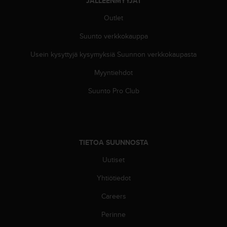
JÄLLEENMYYJÄT
Outlet
Suunto verkkokauppa
Usein kysyttyjä kysymyksiä Suunnon verkkokaupasta
Myyntiehdot
Suunto Pro Club
TIETOA SUUNNOSTA
Uutiset
Yhtiötiedot
Careers
Perinne