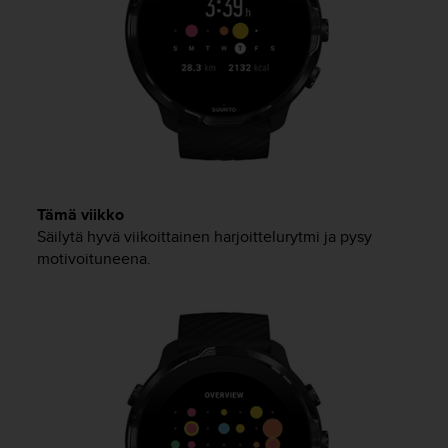
9
0
0
(
m
a
k
s
u
t
o
Tämä viikko
n
Säilytä hyvä viikoittainen harjoittelurytmi ja pysy
)
motivoituneena.
,
j
o
s
t
ä
m
ä
n
s