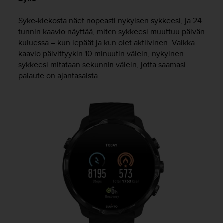
A
A
Syke-kiekosta näet nopeasti nykyisen sykkeesi, ja 24
-
tunnin kaavio näyttää, miten sykkeesi muuttuu päivän
t
kuluessa – kun lepäät ja kun olet aktiivinen. Vaikka
a
kaavio päivittyykin 10 minuutin välein, nykyinen
s
sykkeesi mitataan sekunnin välein, jotta saamasi
o
n
palaute on ajantasaista.
v
a
a
t
i
m
u
k
s
e
t
s
e
k