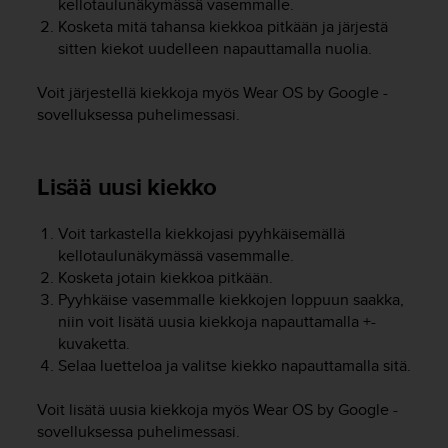
kellotaulunäkymässä vasemmalle.
o
Kosketa mitä tahansa kiekkoa pitkään ja järjestä
l
sitten kiekot uudelleen napauttamalla nuolia.
l
a
Voit järjestellä kiekkoja myös Wear OS by Google -
v
e
sovelluksessa puhelimessasi.
r
k
k
Lisää uusi kiekko
o
s
Voit tarkastella kiekkojasi pyyhkäisemällä
i
v
kellotaulunäkymässä vasemmalle.
u
Kosketa jotain kiekkoa pitkään.
s
Pyyhkäise vasemmalle kiekkojen loppuun saakka,
t
niin voit lisätä uusia kiekkoja napauttamalla +-
o
kuvaketta.
n
Selaa luetteloa ja valitse kiekko napauttamalla sitä.
s
a
Voit lisätä uusia kiekkoja myös Wear OS by Google -
a
sovelluksessa puhelimessasi.
v