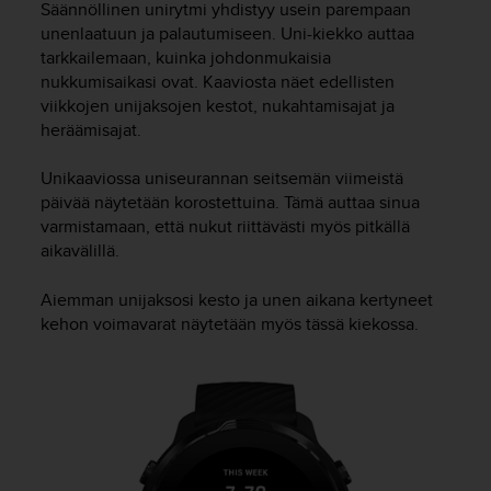
Säännöllinen unirytmi yhdistyy usein parempaan
l
unenlaatuun ja palautumiseen. Uni-kiekko auttaa
v
e
tarkkailemaan, kuinka johdonmukaisia
l
nukkumisaikasi ovat. Kaaviosta näet edellisten
u
viikkojen unijaksojen kestot, nukahtamisajat ja
n
heräämisajat.
u
m
Unikaaviossa uniseurannan seitsemän viimeistä
e
päivää näytetään korostettuina. Tämä auttaa sinua
r
varmistamaan, että nukut riittävästi myös pitkällä
o
aikavälillä.
o
n
+
Aiemman unijaksosi kesto ja unen aikana kertyneet
1
kehon voimavarat näytetään myös tässä kiekossa.
8
5
5
2
5
8
0