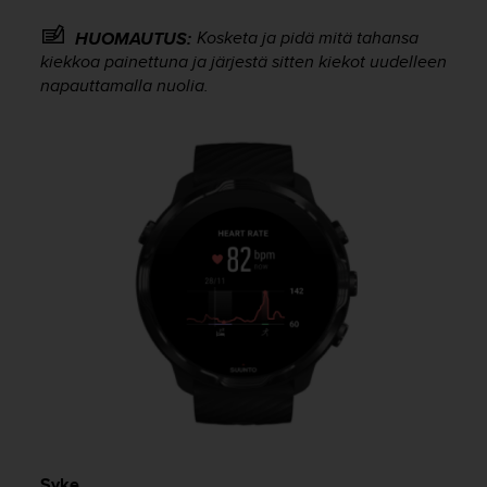
-
Kosketa ja pidä mitä tahansa
HUOMAUTUS:
o
kiekkoa painettuna ja järjestä sitten kiekot uudelleen
h
j
napauttamalla nuolia.
e
i
s
t
u
s
)
2
.
0
-
v
e
r
s
i
o
n
Syke