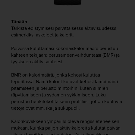
ä
m
y
ö
Tänään
s
Tarkista edistymisesi päivittäisessä aktiivisuudessa,
m
esimerkiksi askeleet ja kalorit.
u
i
Päivässä kuluttamasi kokonaiskalorimäärä perustuu
d
kahteen tekijään: perusaineenvaihduntaasi (BMR) ja
e
n
fyysiseen aktiivisuuteesi.
s
a
BMR on kalorimäärä, jonka kehosi kuluttaa
a
lepotilassa. Nämä kalorit kuluvat kehosi lämpimänä
v
pitämiseen ja perustoimintoihin, kuten silmien
u
räpyttämiseen ja sydämen sykkimiseen. Luku
t
perustuu henkilökohtaiseen profiiliisi, johon kuuluvia
e
tietoja ovat mm. ikä ja sukupuoli.
t
t
a
Kalorikuvakkeen ympärillä oleva rengas etenee sen
v
mukaan, kuinka paljon aktiivikaloreita kulutat päivän
u
aikana tavoitteeseesi nähden. Askelkuvakkeen