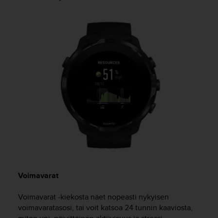
e
n
v
a
a
t
i
m
u
k
s
e
t
.
S
o
i
t
Voimavarat
a
y
Voimavarat -kiekosta näet nopeasti nykyisen
h
d
voimavaratasosi, tai voit katsoa 24 tunnin kaaviosta,
y