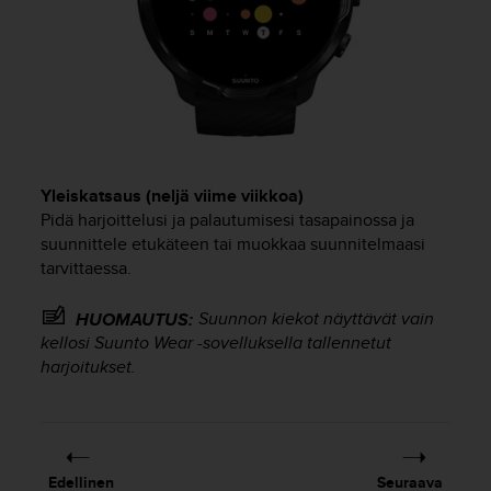
i
v
u
s
t
o
n
t
i
Yleiskatsaus (neljä viime viikkoa)
e
Pidä harjoittelusi ja palautumisesi tasapainossa ja
t
suunnittele etukäteen tai muokkaa suunnitelmaasi
o
tarvittaessa.
j
e
Suunnon kiekot näyttävät vain
HUOMAUTUS:
n
kellosi Suunto Wear -sovelluksella tallennetut
s
harjoitukset.
a
a
v
u
t
e
Edellinen
Seuraava