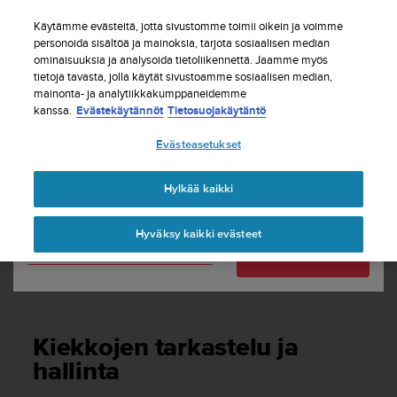
S
Tilaa uutiskirje ja saat 5% alennusta
| Ilmaiset
u
Käytämme evästeitä, jotta sivustomme toimii oikein ja voimme
palautukset
u
personoida sisältöä ja mainoksia, tarjota sosiaalisen median
Maasi tai alueesi:
ominaisuuksia ja analysoida tietoliikennettä. Jaamme myös
n
tietoja tavasta, jolla käytät sivustoamme sosiaalisen median,
t
mainonta- ja analytiikkakumppaneidemme
o
kanssa.
Evästekäytännöt
Tietosuojakäytäntö
United States
o
n
Etusivu
Tuki
Suunto 7
Käyttöopas
Evästeasetukset
s
Currency: $ (USD)
i
t
Shipping only to United States
Hylkää kaikki
SUUNTO 7 KÄYTTÖOPAS
o
u
Hyväksy kaikki evästeet
t
Vaihda maatasi tai aluettasi
Jatka
u
n
Kiekkojen tarkastelu ja hallinta
u
t
t
Kiekkojen tarkastelu ja
ä
y
hallinta
t