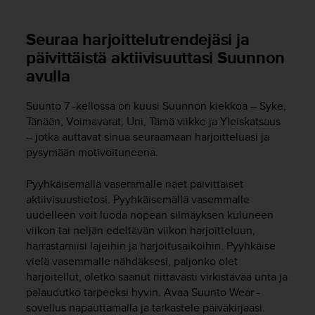
u
t
e
Seuraa harjoittelutrendejäsi ja
t
päivittäistä aktiivisuuttasi Suunnon
t
avulla
a
v
u
Suunto 7
-kellossa on kuusi Suunnon kiekkoa – Syke,
u
Tänään, Voimavarat, Uni, Tämä viikko ja Yleiskatsaus
s
– jotka auttavat sinua seuraamaan harjoitteluasi ja
o
pysymään motivoituneena.
h
j
Pyyhkäisemällä vasemmalle näet päivittäiset
e
aktiivisuustietosi. Pyyhkäisemällä vasemmalle
i
uudelleen voit luoda nopean silmäyksen kuluneen
d
e
viikon tai neljän edeltävän viikon harjoitteluun,
n
harrastamiisi lajeihin ja harjoitusaikoihin. Pyyhkäise
(
vielä vasemmalle nähdäksesi, paljonko olet
W
harjoitellut, oletko saanut riittävästi virkistävää unta ja
C
palaudutko tarpeeksi hyvin. Avaa Suunto Wear -
A
sovellus napauttamalla ja tarkastele päiväkirjaasi.
G