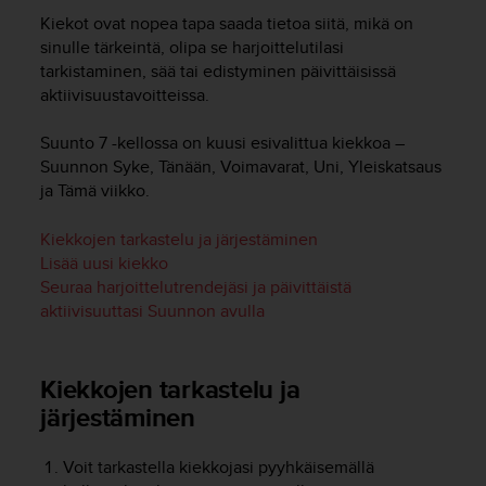
t
Kiekot ovat nopea tapa saada tietoa siitä, mikä on
ä
m
sinulle tärkeintä, olipa se harjoittelutilasi
ä
tarkistaminen, sää tai edistyminen päivittäisissä
ä
aktiivisuustavoitteissa.
n
t
Suunto 7
-kellossa on kuusi esivalittua kiekkoa –
ä
Suunnon Syke, Tänään, Voimavarat, Uni, Yleiskatsaus
l
ja Tämä viikko.
l
ä
Kiekkojen tarkastelu ja järjestäminen
v
Lisää uusi kiekko
e
r
Seuraa harjoittelutrendejäsi ja päivittäistä
k
aktiivisuuttasi Suunnon avulla
k
o
s
Kiekkojen tarkastelu ja
i
järjestäminen
v
u
s
Voit tarkastella kiekkojasi pyyhkäisemällä
t