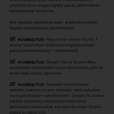
u
ympärillä oleva rengas näyttää päivän askelmääräsi
t
tavoitteeseesi verrattuna.
t
a
Voit muokata päivittäisiä askel- ja kaloritavoitteita
k
Suunto-sovelluksessa puhelimessasi.
o
s
k
Harjoittelun aikana
Suunto 7
HUOMAUTUS:
e
seuraa harjoituksen kokonaisenergiankulutusta
v
(perusaineenvaihdunta + aktiivikalorit).
i
e
Google Fitin ja Suunto Wear -
HUOMAUTUS:
n
sovelluksen askelmäärät voivat olla erilaisia, sillä ne
s
eivät käytä samaa algoritmia.
t
a
Joissakin urheilutiloissa
HUOMAUTUS:
n
askelten laskenta on pois käytöstä, mikä vaikuttaa
d
a
myös päivittäiseen askelmäärään. Google Fit -kiekko
r
näyttää tällaisella urheilutilalla tallennetun
d
aktiviteetin askelmäärät, kun taas Suunnon Tänään-
i
kiekko ei näytä niitä.