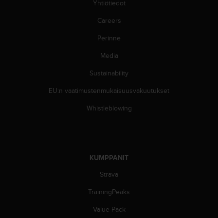
Yhtiötiedot
A
A
Careers
-
t
Perinne
a
s
Media
o
n
Sustainability
v
EU:n vaatimustenmukaisuusvakuutukset
a
a
Whistleblowing
t
i
m
u
k
KUMPPANIT
s
e
Strava
t
s
TrainingPeaks
e
k
Value Pack