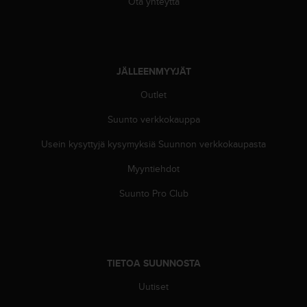
Ota yhteyttä
-
o
h
j
e
JÄLLEENMYYJÄT
i
s
Outlet
t
Suunto verkkokauppa
u
s
Usein kysyttyjä kysymyksiä Suunnon verkkokaupasta
)
2
Myyntiehdot
.
0
Suunto Pro Club
-
v
e
r
s
TIETOA SUUNNOSTA
i
o
Uutiset
n