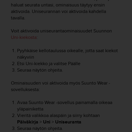
t
haluat seurata untasi, ominaisuus täytyy ensin
ä
aktivoida. Uniseurannan voi aktivoida kahdella
m
tavalla.
ä
ä
n
Voit aktivoida uniseurantaominaisuudet Suunnon
t
Uni-kiekosta
:
ä
l
Pyyhkäise kellotaulussa oikealle, jotta saat kiekot
l
näkyviin
ä
Etsi Uni-kiekko ja valitse Päälle
v
Seuraa näytön ohjeita.
e
r
Ominaisuuden voi aktivoida myös Suunto Wear -
k
k
sovelluksesta:
o
s
Avaa Suunto Wear -sovellus painamalla oikeaa
i
yläpainiketta
v
Vieritä valikkoa alaspäin ja siirry kohtaan
u
Päiväkirja
>
Uni
>
Uniseuranta
s
Seuraa näytön ohjeita.
t