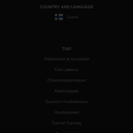
u
COUNTRY AND LANGUAGE
t
e
Suomi
t
t
a
v
u
TUKI
u
s
Palautukset ja hyvitykset
o
h
Tuen pääsivu
j
e
Ohjelmistopäivitykset
i
d
Käyttöoppaat
e
Suunnon huoltokeskus
n
(
Huoltopisteet
W
C
Tutorial Tuesday
A
G