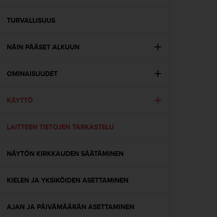
t
ä
m
TURVALLISUUS
ä
ä
NÄIN PÄÄSET ALKUUN
n
t
ä
OMINAISUUDET
l
l
ä
KÄYTTÖ
v
e
r
LAITTEEN TIETOJEN TARKASTELU
k
k
NÄYTÖN KIRKKAUDEN SÄÄTÄMINEN
o
s
i
KIELEN JA YKSIKÖIDEN ASETTAMINEN
v
u
s
AJAN JA PÄIVÄMÄÄRÄN ASETTAMINEN
t