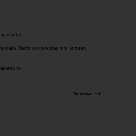
ipainiketta.
namalla. Täältä voit tarkistaa mm. laitteen
painettuna.
Seuraava