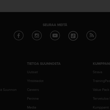
SEURAA MEITÄ
TIETOA SUUNNOSTA
KUMPPAN
Uutiset
Strava
Yhtiötiedot
TrainingPe
siä Suunnon
Careers
Value Pack
Perinne
Tervetuloa
Media
Kumppanit