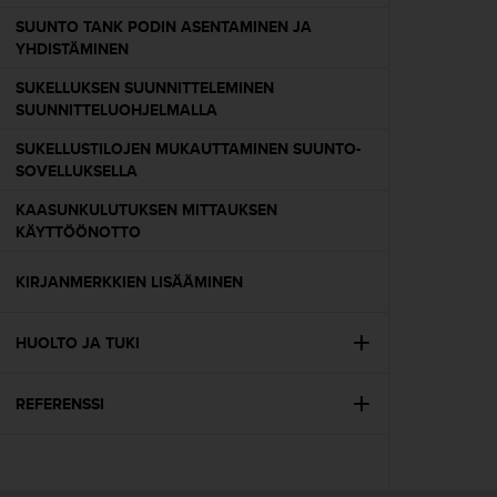
o
SUUNTO TANK PODIN ASENTAMINEN JA
l
YHDISTÄMINEN
l
a
SUKELLUKSEN SUUNNITTELEMINEN
v
SUUNNITTELUOHJELMALLA
e
r
SUKELLUSTILOJEN MUKAUTTAMINEN SUUNTO-
k
SOVELLUKSELLA
k
KAASUNKULUTUKSEN MITTAUKSEN
o
KÄYTTÖÖNOTTO
s
i
v
KIRJANMERKKIEN LISÄÄMINEN
u
s
HUOLTO JA TUKI
t
o
n
REFERENSSI
s
a
a
v