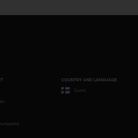
IT
COUNTRY AND LANGUAGE
Suomi
aks
 kumppanit