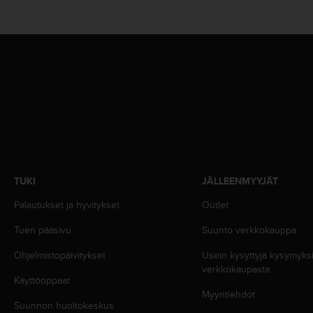
u
t
e
t
t
a
v
u
u
s
o
h
j
TUKI
JÄLLEENMYYJÄT
e
i
Palautukset ja hyvitykset
Outlet
d
e
Tuen pääsivu
Suunto verkkokauppa
n
Ohjelmistopäivitykset
Usein kysyttyjä kysymyk
(
verkkokaupasta
W
Käyttöoppaat
C
Myyntiehdot
A
Suunnon huoltokeskus
G