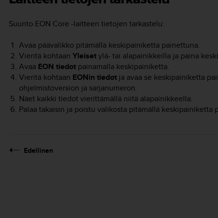
Suunto EON Core
-laitteen tietojen tarkastelu
:
Avaa päävalikko pitämällä keskipainiketta painettuna.
Vieritä kohtaan
Yleiset
ylä- tai alapainikkeilla ja paina kesk
Avaa
EON tiedot
painamalla keskipainiketta.
Vieritä kohtaan
EONin tiedot
ja avaa se keskipainiketta pai
ohjelmistoversion ja sarjanumeron.
Näet kaikki tiedot vierittämällä niitä alapainikkeella.
Palaa takaisin ja poistu valikosta pitämällä keskipainiketta 
Edellinen