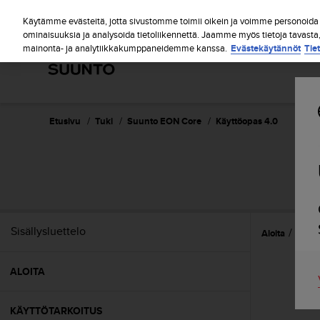
S
u
Käytämme evästeitä, jotta sivustomme toimii oikein ja voimme personoida s
u
ominaisuuksia ja analysoida tietoliikennettä. Jaamme myös tietoja tavasta
mainonta- ja analytiikkakumppaneidemme kanssa.
Evästekäytännöt
Tie
n
t
o
o
n
s
Etusivu
Tuki
Suunto EON Core
Käyttöopas 4.0
i
t
o
u
t
u
n
Sisällysluettelo
Aloita
Käytt
u
t
t
ALOITA
ä
y
t
KÄYTTÖTARKOITUS