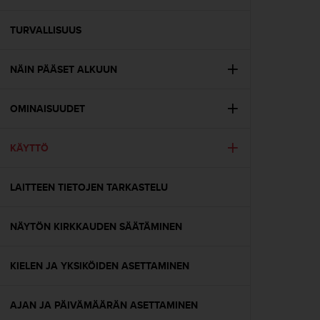
t
ä
m
TURVALLISUUS
ä
ä
NÄIN PÄÄSET ALKUUN
n
t
ä
OMINAISUUDET
l
l
ä
KÄYTTÖ
v
e
r
LAITTEEN TIETOJEN TARKASTELU
k
k
NÄYTÖN KIRKKAUDEN SÄÄTÄMINEN
o
s
i
KIELEN JA YKSIKÖIDEN ASETTAMINEN
v
u
s
AJAN JA PÄIVÄMÄÄRÄN ASETTAMINEN
t