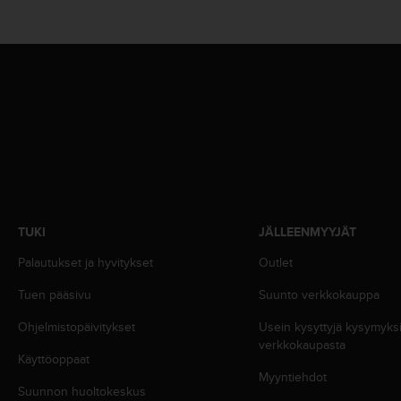
u
t
e
t
t
a
v
u
u
s
o
h
j
TUKI
JÄLLEENMYYJÄT
e
i
Palautukset ja hyvitykset
Outlet
d
e
Tuen pääsivu
Suunto verkkokauppa
n
Ohjelmistopäivitykset
Usein kysyttyjä kysymyk
(
verkkokaupasta
W
Käyttöoppaat
C
Myyntiehdot
A
Suunnon huoltokeskus
G