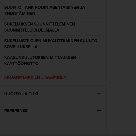
o
SUUNTO TANK PODIN ASENTAMINEN JA
l
YHDISTÄMINEN
l
a
SUKELLUKSEN SUUNNITTELEMINEN
v
SUUNNITTELUOHJELMALLA
e
r
SUKELLUSTILOJEN MUKAUTTAMINEN SUUNTO-
k
SOVELLUKSELLA
k
KAASUNKULUTUKSEN MITTAUKSEN
o
KÄYTTÖÖNOTTO
s
i
v
KIRJANMERKKIEN LISÄÄMINEN
u
s
HUOLTO JA TUKI
t
o
n
REFERENSSI
s
a
a
v