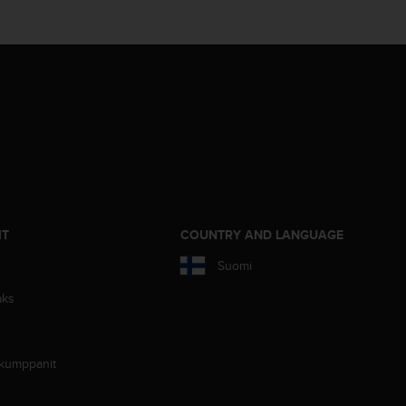
IT
COUNTRY AND LANGUAGE
Suomi
aks
 kumppanit