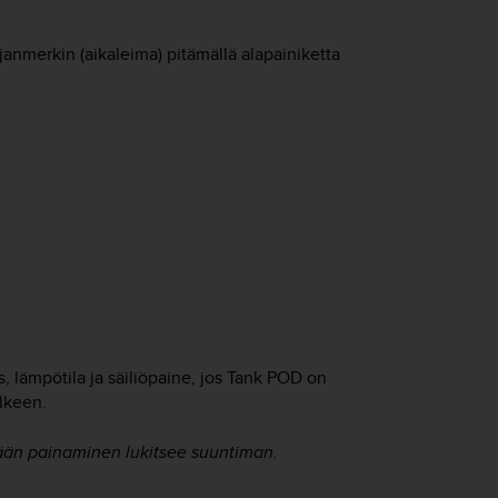
irjanmerkin (aikaleima) pitämällä alapainiketta
s, lämpötila ja säiliöpaine, jos Tank POD on
lkeen.
än painaminen lukitsee suuntiman.