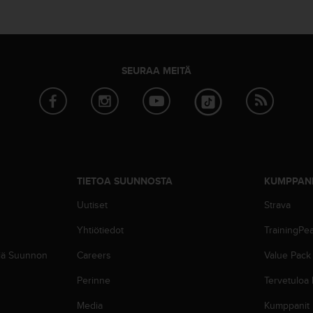
SEURAA MEITÄ
TIETOA SUUNNOSTA
KUMPPAN
Uutiset
Strava
Yhtiötiedot
TrainingPe
siä Suunnon
Careers
Value Pack
Perinne
Tervetuloa
Media
Kumppanit