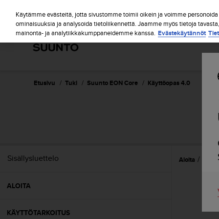
S
u
Käytämme evästeitä, jotta sivustomme toimii oikein ja voimme personoida s
u
ominaisuuksia ja analysoida tietoliikennettä. Jaamme myös tietoja tavasta
mainonta- ja analytiikkakumppaneidemme kanssa.
Evästekäytännöt
Tie
n
t
o
o
n
s
Etusivu
Tuki
Suunto EON Core
Käyttöopas 4.0
i
t
o
u
t
u
n
Sisällysluettelo
Aloita
Käytt
u
t
t
ALOITA
ä
y
t
KÄYTTÖTARKOITUS