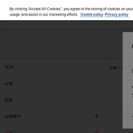
By clicking “Accept All Cookies”, you agree to the storing of cookies on you
usage, and assist in our marketing efforts.
Cookie policy
Privacy policy
목차
시작
설정
시작
안전
시작하기
설정