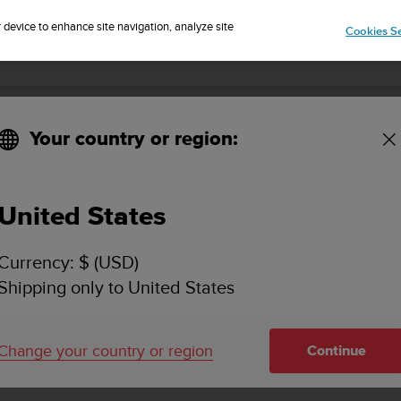
r device to enhance site navigation, analyze site
Cookies Se
SUUNTO 3 FITNESS 사용 설명서
Your country or region:
Bluetooth 연결
United States
Currency: $ (USD)
Shipping only to United States
Bluetooth 연결
Change your country or region
Continue
Suunto 3 Fitness
은 Bluetooth 기술을 사용하여 시계를 Suun
보를 보내고 받을 수 있습니다. 또한 이 기술은 POD와 센서