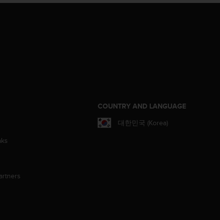
S
COUNTRY AND LANGUAGE
대한민국 (Korea)
aks
artners