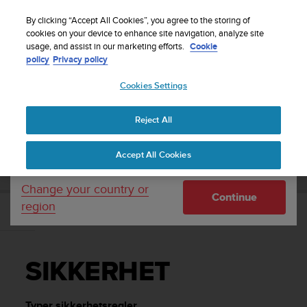
S
Sign up for the newsletter and get 5% off
| Easy
u
By clicking “Accept All Cookies”, you agree to the storing of
returns
u
cookies on your device to enhance site navigation, analyze site
Your country or region:
usage, and assist in our marketing efforts.
Cookie
n
policy
Privacy policy
t
o
Cookies Settings
United States
i
s
Home
Support
Suunto Ambit2
Brukerhåndbok - 2.1
c
Reject All
Currency: $ (USD)
o
m
Shipping only to United States
SUUNTO AMBIT2 BRUKERHÅNDBOK - 2.1
Accept All Cookies
m
i
t
Change your country or
Continue
t
region
e
SIKKERHET
d
t
o
SIKKERHET
a
c
h
Typer sikkerhetsregler