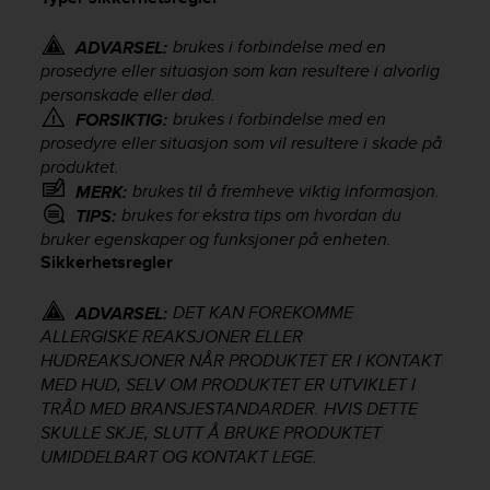
i
e
v
brukes i forbindelse med en
ADVARSEL:
i
prosedyre eller situasjon som kan resultere i alvorlig
n
personskade eller død.
g
brukes i forbindelse med en
FORSIKTIG:
L
prosedyre eller situasjon som vil resultere i skade på
e
produktet.
v
brukes til å fremheve viktig informasjon.
MERK:
e
brukes for ekstra tips om hvordan du
TIPS:
l
bruker egenskaper og funksjoner på enheten.
A
Sikkerhetsregler
A
c
o
DET KAN FOREKOMME
ADVARSEL:
n
ALLERGISKE REAKSJONER ELLER
f
HUDREAKSJONER NÅR PRODUKTET ER I KONTAKT
o
MED HUD, SELV OM PRODUKTET ER UTVIKLET I
r
TRÅD MED BRANSJESTANDARDER. HVIS DETTE
m
SKULLE SKJE, SLUTT Å BRUKE PRODUKTET
a
UMIDDELBART OG KONTAKT LEGE.
n
c