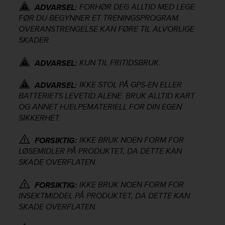
FORHØR DEG ALLTID MED LEGE
e
ADVARSEL:
f
FØR DU BEGYNNER ET TRENINGSPROGRAM.
o
OVERANSTRENGELSE KAN FØRE TIL ALVORLIGE
r
SKADER.
t
h
KUN TIL FRITIDSBRUK.
ADVARSEL:
i
s
IKKE STOL PÅ GPS-EN ELLER
ADVARSEL:
w
BATTERIETS LEVETID ALENE. BRUK ALLTID KART
e
OG ANNET HJELPEMATERIELL FOR DIN EGEN
b
SIKKERHET.
s
i
t
IKKE BRUK NOEN FORM FOR
FORSIKTIG:
e
LØSEMIDLER PÅ PRODUKTET, DA DETTE KAN
i
SKADE OVERFLATEN.
n
c
IKKE BRUK NOEN FORM FOR
FORSIKTIG:
o
INSEKTMIDDEL PÅ PRODUKTET, DA DETTE KAN
n
SKADE OVERFLATEN.
f
o