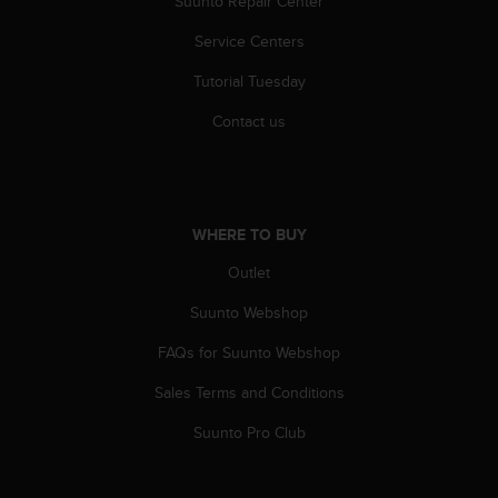
Suunto Repair Center
s
(
Service Centers
W
C
Tutorial Tuesday
A
G
Contact us
)
2
.
0
a
WHERE TO BUY
n
Outlet
d
a
Suunto Webshop
c
h
FAQs for Suunto Webshop
i
e
Sales Terms and Conditions
v
i
Suunto Pro Club
n
g