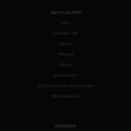
c
o
m
ABOUT SUUNTO
p
News
l
i
Company info
a
n
Careers
c
e
Heritage
w
i
Media
t
Sustainability
h
o
EU Declarations of Conformity
t
h
Whistleblowing
e
r
a
c
c
PARTNERS
e