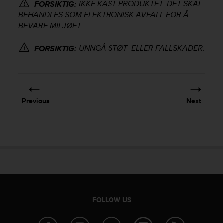
r
IKKE KAST PRODUKTET. DET SKAL
FORSIKTIG:
m
BEHANDLES SOM ELEKTRONISK AVFALL FOR Å
a
BEVARE MILJØET.
n
c
UNNGÅ STØT- ELLER FALLSKADER.
FORSIKTIG:
e
w
i
t
h
Previous
Next
t
h
e
W
e
b
C
o
n
t
FOLLOW US
e
n
t