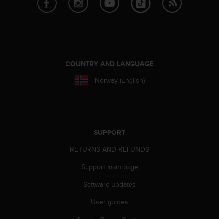
A
c
c
e
s
s
COUNTRY AND LANGUAGE
i
b
Norway (English)
i
l
i
t
y
SUPPORT
G
u
RETURNS AND REFUNDS
i
d
Support main page
e
l
Software updates
i
User guides
n
e