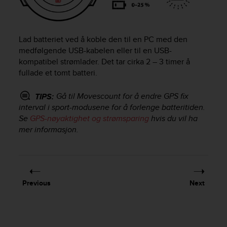
e
f
o
r
Lad batteriet ved å koble den til en PC med den
t
medfølgende USB-kabelen eller til en USB-
h
kompatibel strømlader. Det tar cirka 2 – 3 timer å
i
fullade et tomt batteri.
s
w
Gå til Movescount for å endre GPS fix
TIPS:
e
interval i sport-modusene for å forlenge batteritiden.
b
Se
GPS-nøyaktighet og strømsparing
hvis du vil ha
s
i
mer informasjon.
t
e
i
n
c
Previous
Next
o
n
f
o