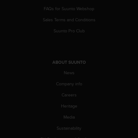
s
FAQs for Suunto Webshop
(
W
Sales Terms and Conditions
C
A
Suunto Pro Club
G
)
2
.
0
ABOUT SUUNTO
a
n
News
d
a
Company info
c
Careers
h
i
Heritage
e
v
Media
i
n
Sustainability
g