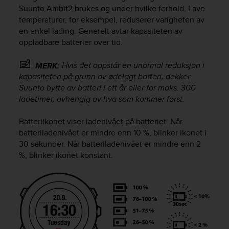
i
Suunto Ambit2
brukes og under hvilke forhold. Lave
e
temperaturer, for eksempel, reduserer varigheten av
v
en enkel lading. Generelt avtar kapasiteten av
i
oppladbare batterier over tid.
n
g
L
Hvis det oppstår en unormal reduksjon i
MERK:
e
kapasiteten på grunn av ødelagt batteri, dekker
v
Suunto bytte av batteri i ett år eller for maks. 300
e
ladetimer, avhengig av hva som kommer først.
l
A
Batteriikonet viser ladenivået på batteriet. Når
A
batteriladenivået er mindre enn 10 %, blinker ikonet i
c
30 sekunder. Når batteriladenivået er mindre enn 2
o
n
%, blinker ikonet konstant.
f
o
r
m
a
n
c