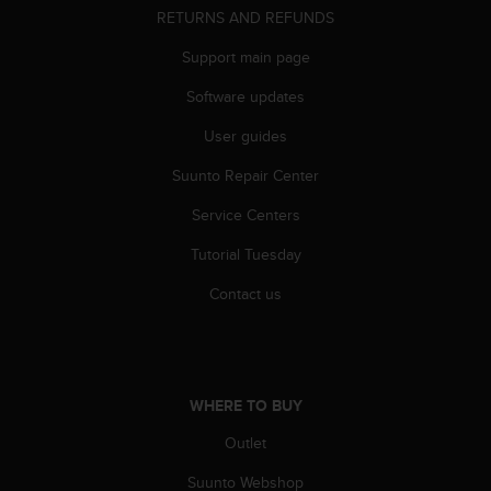
RETURNS AND REFUNDS
A
c
Support main page
c
e
Software updates
s
s
User guides
i
b
Suunto Repair Center
i
Service Centers
l
i
Tutorial Tuesday
t
y
Contact us
G
u
i
d
e
WHERE TO BUY
l
i
Outlet
n
e
Suunto Webshop