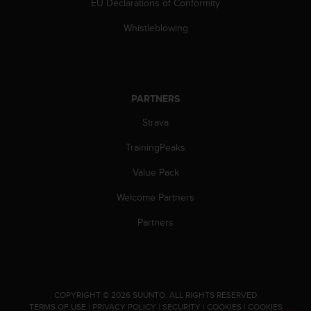
c
EU Declarations of Conformity
o
Whistleblowing
m
p
l
i
a
n
PARTNERS
c
Strava
e
w
TrainingPeaks
i
t
Value Pack
h
o
Welcome Partners
t
Partners
h
e
r
a
c
c
.
COPYRIGHT © 2026 SUUNTO.
ALL RIGHTS RESERVED.
e
TERMS OF USE
|
PRIVACY POLICY
|
SECURITY
|
COOKIES
|
COOKIES