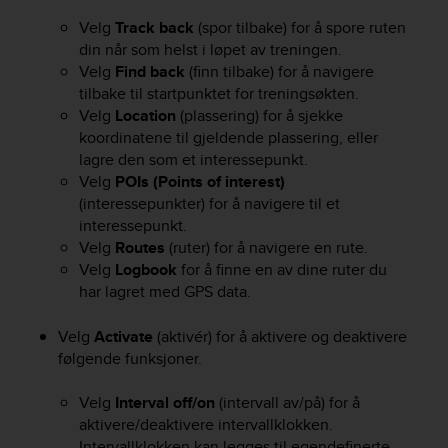
e
Velg
Track back
(spor tilbake) for å spore ruten
f
din når som helst i løpet av treningen.
o
Velg
Find back
(finn tilbake) for å navigere
r
tilbake til startpunktet for treningsøkten.
t
h
Velg
Location
(plassering) for å sjekke
i
koordinatene til gjeldende plassering, eller
s
lagre den som et interessepunkt.
w
Velg
POIs (Points of interest)
e
(interessepunkter) for å navigere til et
b
interessepunkt.
s
Velg
Routes
(ruter) for å navigere en rute.
i
Velg
Logbook
for å finne en av dine ruter du
t
har lagret med GPS data.
e
i
n
Velg
Activate
(aktivér) for å aktivere og deaktivere
c
følgende funksjoner.
o
n
Velg
Interval off/on
(intervall av/på) for å
f
aktivere/deaktivere intervallklokken.
o
Intervallklokken kan legges til egendefinerte