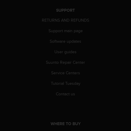
s
(
SUPPORT
W
RETURNS AND REFUNDS
C
A
Support main page
G
)
Software updates
2
.
User guides
0
a
Suunto Repair Center
n
Service Centers
d
a
Tutorial Tuesday
c
h
Contact us
i
e
v
i
n
WHERE TO BUY
g