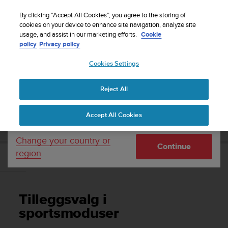
S
Sign up for the newsletter and get 5% off
| Easy
u
By clicking “Accept All Cookies”, you agree to the storing of
returns
u
cookies on your device to enhance site navigation, analyze site
Your country or region:
usage, and assist in our marketing efforts.
Cookie
n
policy
Privacy policy
t
o
Cookies Settings
United States
i
s
Home
Support
Suunto Ambit2
Brukerhåndbok - 2.1
c
Reject All
Currency: $ (USD)
o
m
Shipping only to United States
SUUNTO AMBIT2 BRUKERHÅNDBOK - 2.1
Accept All Cookies
m
i
t
Change your country or
Continue
t
region
e
Tilleggsvalg i sportsmoduser
d
t
o
Tilleggsvalg i
a
c
sportsmoduser
h