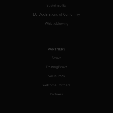
s
Sustainability
s
i
EU Declarations of Conformity
b
Whistleblowing
i
l
i
t
y
s
PARTNERS
t
Strava
a
n
TrainingPeaks
d
a
Value Pack
r
d
Welcome Partners
s
Partners
.
P
l
e