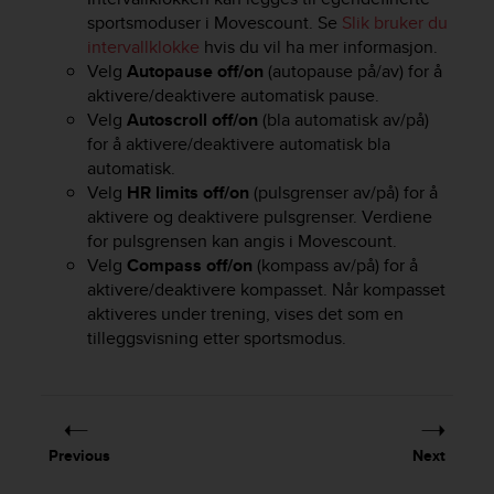
r
sportsmoduser i Movescount. Se
Slik bruker du
m
intervallklokke
hvis du vil ha mer informasjon.
a
Velg
Autopause off/on
(autopause på/av) for å
n
c
aktivere/deaktivere automatisk pause.
e
Velg
Autoscroll off/on
(bla automatisk av/på)
w
for å aktivere/deaktivere automatisk bla
i
automatisk.
t
Velg
HR limits off/on
(pulsgrenser av/på) for å
h
aktivere og deaktivere pulsgrenser. Verdiene
t
for pulsgrensen kan angis i Movescount.
h
Velg
Compass off/on
(kompass av/på) for å
e
aktivere/deaktivere kompasset. Når kompasset
W
aktiveres under trening, vises det som en
e
b
tilleggsvisning etter sportsmodus.
C
o
n
t
e
Previous
Next
n
t