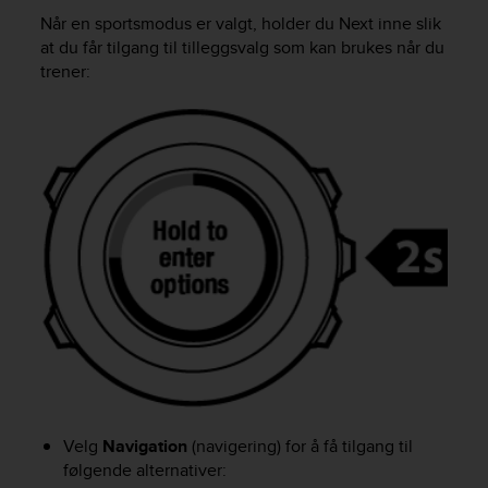
i
Når en sportsmodus er valgt, holder du
Next
inne slik
e
v
at du får tilgang til tilleggsvalg som kan brukes når du
i
trener:
n
g
L
e
v
e
l
A
A
c
o
n
f
o
r
m
a
Velg
Navigation
(navigering) for å få tilgang til
n
følgende alternativer:
c