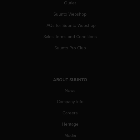
c
Outlet
o
m
Suunto Webshop
p
FAQs for Suunto Webshop
l
i
Sales Terms and Conditions
a
n
Suunto Pro Club
c
e
w
i
t
ABOUT SUUNTO
h
o
News
t
h
Company info
e
Careers
r
a
Heritage
c
c
Media
e