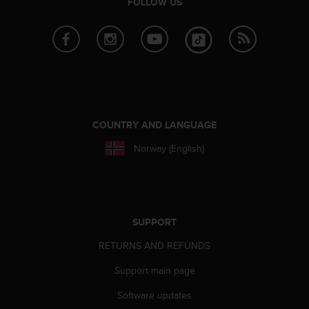
FOLLOW US
s
(
W
C
A
G
)
2
.
COUNTRY AND LANGUAGE
0
a
Norway (English)
n
d
a
c
h
SUPPORT
i
e
RETURNS AND REFUNDS
v
i
Support main page
n
Software updates
g