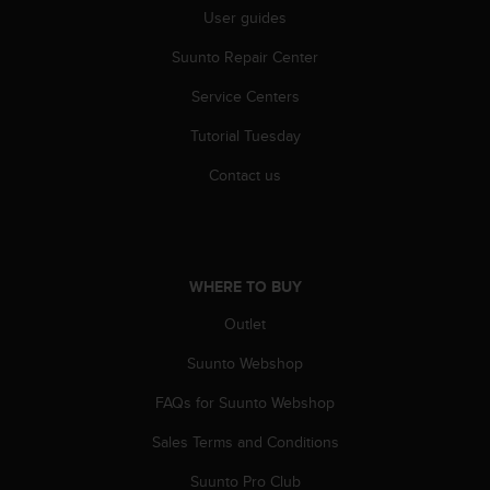
c
User guides
o
m
Suunto Repair Center
p
l
Service Centers
i
a
Tutorial Tuesday
n
Contact us
c
e
w
i
t
h
WHERE TO BUY
o
Outlet
t
h
Suunto Webshop
e
r
FAQs for Suunto Webshop
a
c
Sales Terms and Conditions
c
Suunto Pro Club
e