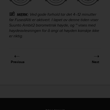
A
c
Ved gode forhold tar det 4–12 minutter
c
MERK:
e
før FusedAlti er aktivert. I løpet av denne tiden viser
s
Suunto Ambit2
barometrisk høyde, og ~ vises med
s
høydeavlesningen for å angi at høyden kanskje ikke
i
er riktig.
b
i
l
i
t
Previous
Next
y
G
u
i
d
e
l
i
n
e