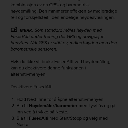
i
kombinasjon av en GPS- og barometrisk
e
høydemåling. Den minimerer effekten av midlertidige
v
feil og forskjellsfeil i den endelige høydeavlesingen.
i
n
g
Som standard måles høyden med
MERK:
L
FusedAlti under trening der GPS og navigasjon
e
benyttes. Når GPS er slått av, måles høyden med den
v
barometriske sensoren.
e
l
Hvis du ikke vil bruke FusedAlti ved høydemåling,
A
kan du deaktivere denne funksjonen i
A
alternativmenyen.
c
o
n
Deaktivere FusedAlti:
f
o
Hold
Next
inne for å åpne alternativmenyen.
r
Bla til
Høydemåler/barometer
med
Lys/Lås
og gå
m
inn ved å trykke på
Neste
.
a
Bla til
FusedAlti
med
Start/Stopp
og velg med
n
Neste
.
c