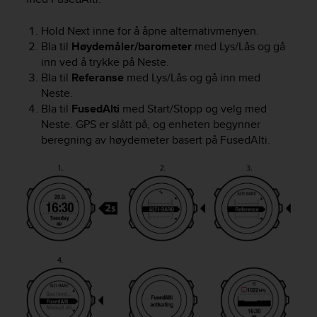
r
m
Hold
Next
inne for å åpne alternativmenyen.
a
Bla til
Høydemåler/barometer
med
Lys/Lås
og gå
n
c
inn ved å trykke på
Neste
.
e
Bla til
Referanse
med
Lys/Lås
og gå inn med
w
Neste
.
i
Bla til
FusedAlti
med
Start/Stopp
og velg med
t
Neste
. GPS er slått på, og enheten begynner
h
beregning av høydemeter basert på FusedAlti.
t
h
e
W
e
b
C
o
n
t
e
n
t