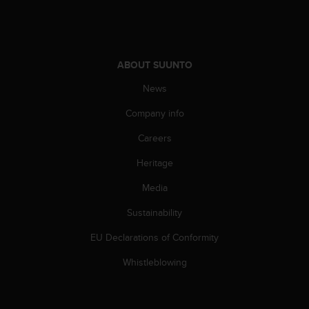
s
s
i
b
i
ABOUT SUUNTO
l
News
i
t
Company info
y
s
Careers
t
a
Heritage
n
Media
d
a
Sustainability
r
d
EU Declarations of Conformity
s
.
Whistleblowing
P
l
e