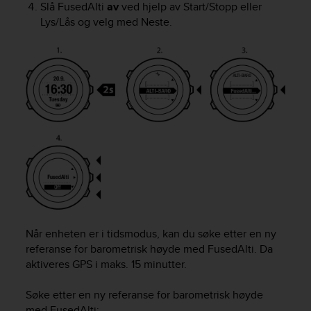
Slå FusedAlti
av
ved hjelp av
Start/Stopp
eller
e
Lys/Lås
og velg med
Neste
.
f
o
r
t
h
i
s
w
e
b
s
i
t
e
i
n
Når enheten er i
tids
modus, kan du søke etter en ny
c
referanse for barometrisk høyde med FusedAlti. Da
o
aktiveres GPS i maks. 15 minutter.
n
f
Søke etter en ny referanse for barometrisk høyde
o
med FusedAlti: