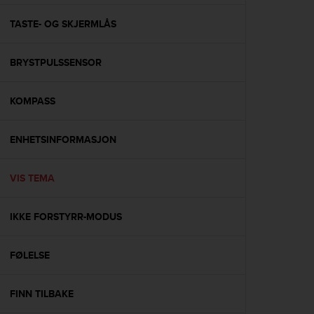
e
f
TASTE- OG SKJERMLÅS
o
r
BRYSTPULSSENSOR
t
h
i
KOMPASS
s
w
e
ENHETSINFORMASJON
b
s
i
VIS TEMA
t
e
IKKE FORSTYRR-MODUS
i
n
c
FØLELSE
o
n
f
FINN TILBAKE
o