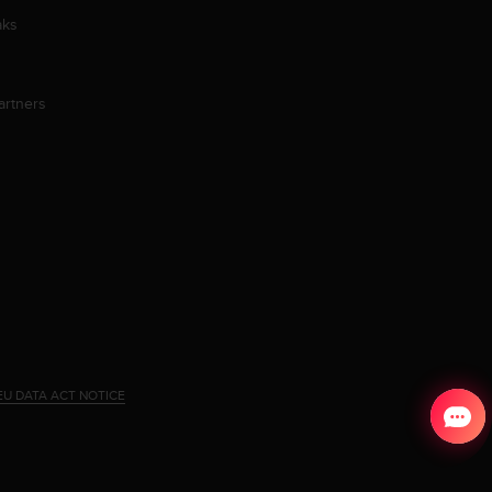
aks
artners
EU DATA ACT NOTICE