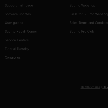
s
Support main page
Suunto Webshop
s
i
Software updates
FAQs for Suunto Websho
b
i
User guides
Sales Terms and Conditio
l
Suunto Repair Center
Suunto Pro Club
i
t
Service Centers
y
s
Tutorial Tuesday
t
a
Contact us
n
d
a
r
d
s
TERMS OF USE
|
PRI
.
P
l
e