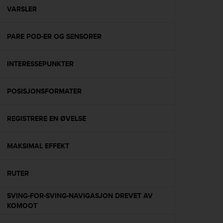
A
VARSLER
c
c
PARE POD-ER OG SENSORER
e
s
s
INTERESSEPUNKTER
i
b
i
POSISJONSFORMATER
l
i
t
REGISTRERE EN ØVELSE
y
G
MAKSIMAL EFFEKT
u
i
d
RUTER
e
l
SVING-FOR-SVING-NAVIGASJON DREVET AV
i
KOMOOT
n
e