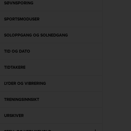
s
SØVNSPORING
(
W
SPORTSMODUSER
C
A
G
SOLOPPGANG OG SOLNEDGANG
)
2
.
TID OG DATO
0
a
n
TIDTAKERE
d
a
LYDER OG VIBRERING
c
h
i
TRENINGSINNSIKT
e
v
i
URSKIVER
n
g