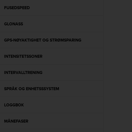
r
m
FUSEDSPEED
a
n
GLONASS
c
e
w
GPS-NØYAKTIGHET OG STRØMSPARING
i
t
h
INTENSITETSSONER
t
h
e
INTERVALLTRENING
W
e
SPRÅK OG ENHETSSSYSTEM
b
C
o
LOGGBOK
n
t
e
MÅNEFASER
n
t