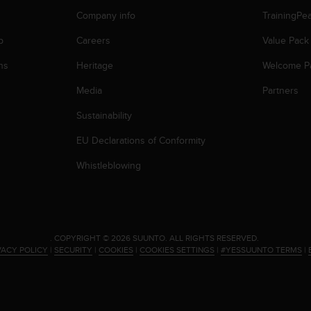
Company info
TrainingPe
p
Careers
Value Pack
ns
Heritage
Welcome P
Media
Partners
Sustainability
EU Declarations of Conformity
Whistleblowing
.
COPYRIGHT © 2026 SUUNTO.
ALL RIGHTS RESERVED.
VACY POLICY
|
SECURITY
|
COOKIES
|
COOKIES SETTINGS
|
#YESSUUNTO TERMS
|