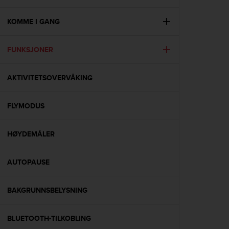
i
e
v
KOMME I GANG
i
n
FUNKSJONER
g
L
e
AKTIVITETSOVERVÅKING
v
e
l
FLYMODUS
A
A
c
HØYDEMÅLER
o
n
AUTOPAUSE
f
o
r
BAKGRUNNSBELYSNING
m
a
n
BLUETOOTH-TILKOBLING
c