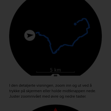
A
c
c
e
s
s
i
b
i
l
i
t
y
G
u
i
d
I den detaljerte visningen, zoom inn og ut ved å
e
trykke på skjermen eller holde midtknappen nede.
l
Juster zoomnivået med øvre og nedre taster.
i
n
e