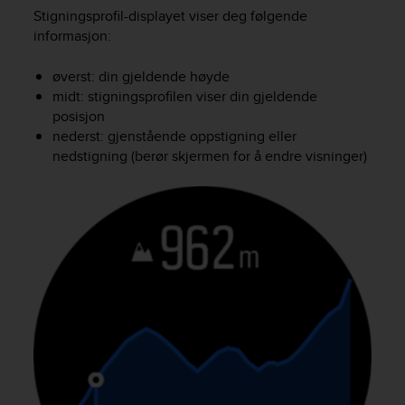
a
Stigningsprofil-displayet viser deg følgende
s
informasjon:
e
c
øverst: din gjeldende høyde
o
midt: stigningsprofilen viser din gjeldende
n
t
posisjon
a
nederst: gjenstående oppstigning eller
c
nedstigning (berør skjermen for å endre visninger)
t
C
u
s
t
o
m
e
r
S
e
r
v
i