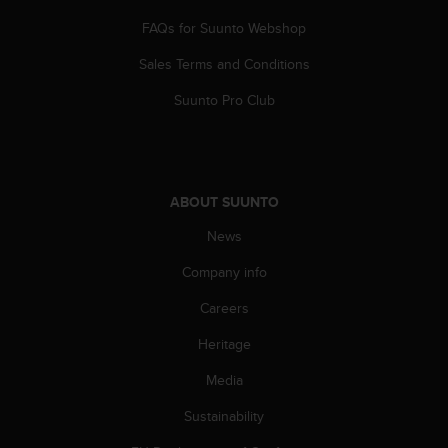
n
FAQs for Suunto Webshop
o
n
Sales Terms and Conditions
t
h
Suunto Pro Club
i
s
w
e
b
ABOUT SUUNTO
s
i
News
t
Company info
e
.
Careers
Heritage
Media
Sustainability