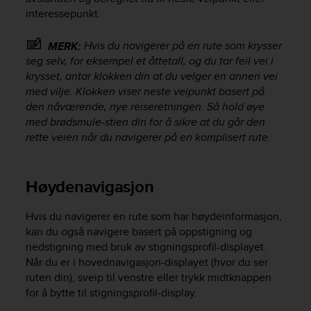
s
interessepunkt.
s
i
Hvis du navigerer på en rute som krysser
MERK:
b
seg selv, for eksempel et åttetall, og du tar feil vei i
i
krysset, antar klokken din at du velger en annen vei
l
med vilje. Klokken viser neste veipunkt basert på
i
den nåværende, nye reiseretningen. Så hold øye
t
y
med brødsmule-stien din for å sikre at du går den
s
rette veien når du navigerer på en komplisert rute.
t
a
n
Høydenavigasjon
d
a
Hvis du navigerer en rute som har høydeinformasjon,
r
kan du også navigere basert på oppstigning og
d
s
nedstigning med bruk av stigningsprofil-displayet.
.
Når du er i hovednavigasjon-displayet (hvor du ser
P
ruten din), sveip til venstre eller trykk midtknappen
l
for å bytte til stigningsprofil-display.
e