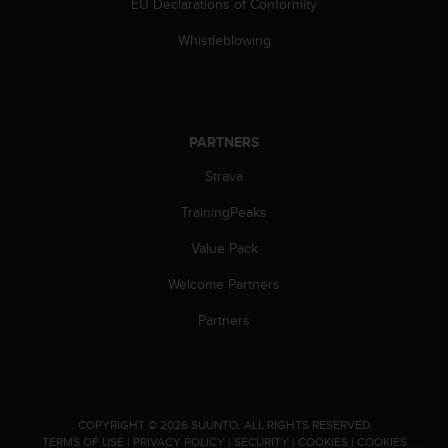
EU Declarations of Conformity
Whistleblowing
PARTNERS
Strava
TrainingPeaks
Value Pack
Welcome Partners
Partners
.
COPYRIGHT © 2026 SUUNTO.
ALL RIGHTS RESERVED.
TERMS OF USE
|
PRIVACY POLICY
|
SECURITY
|
COOKIES
|
COOKIES