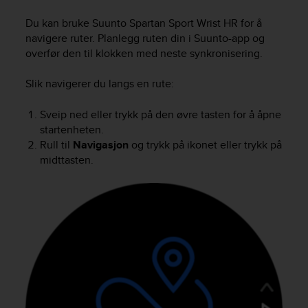
i
e
Du kan bruke
Suunto Spartan Sport Wrist HR
for å
v
navigere ruter. Planlegg ruten din i Suunto-app og
i
overfør den til klokken med neste synkronisering.
n
g
Slik navigerer du langs en rute:
L
e
v
Sveip ned eller trykk på den øvre tasten for å åpne
e
startenheten.
l
Rull til
Navigasjon
og trykk på ikonet eller trykk på
A
midttasten.
A
c
o
n
f
o
r
m
a
n
c