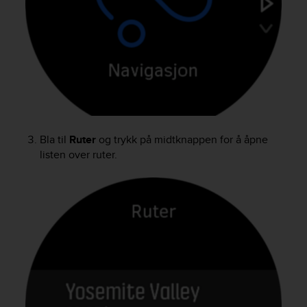
e
f
o
r
t
h
i
s
w
e
Bla til
Ruter
og trykk på midtknappen for å åpne
b
listen over ruter.
s
i
t
e
i
n
c
o
n
f
o