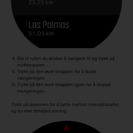
r
m
a
n
c
e
w
i
t
h
Bla til ruten du ønsker å navigere til og trykk på
t
midtknappen.
h
Trykk på den øvre knappen for å starte
e
navigeringen.
W
Trykk på den øvre knappen igjen for å stoppe
e
b
navigeringen.
C
o
Trykk på skjermen for å bytte mellom oversiktskartet
n
og en mer detaljert visning.
t
e
n
t