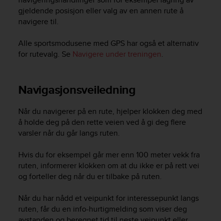
c
gjeldende posisjon eller valg av en annen rute å
o
m
navigere til.
p
l
Alle sportsmodusene med GPS har også et alternativ
i
for rutevalg. Se
Navigere under treningen
.
a
n
c
Navigasjonsveiledning
e
w
i
Når du navigerer på en rute, hjelper klokken deg med
t
å holde deg på den rette veien ved å gi deg flere
h
varsler når du går langs ruten.
o
t
Hvis du for eksempel går mer enn 100 meter vekk fra
h
ruten, informerer klokken om at du ikke er på rett vei
e
og forteller deg når du er tilbake på ruten.
r
a
Når du har nådd et veipunkt for interessepunkt langs
c
c
ruten, får du en info-hurtigmelding som viser deg
e
avstanden og beregnet tid til neste veipunkt eller