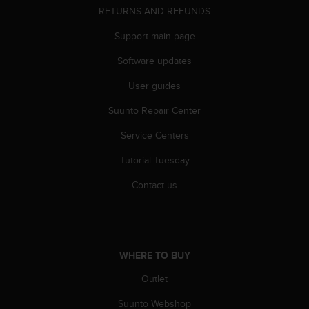
s
RETURNS AND REFUNDS
u
e
Support main page
s
a
Software updates
c
c
User guides
e
Suunto Repair Center
s
s
Service Centers
i
n
Tutorial Tuesday
g
i
Contact us
n
f
o
r
m
WHERE TO BUY
a
t
Outlet
i
Suunto Webshop
o