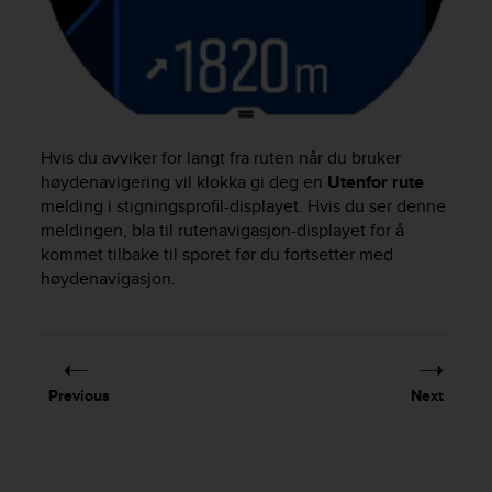
c
e
a
t
U
S
A
Hvis du avviker for langt fra ruten når du bruker
+
høydenavigering vil klokka gi deg en
Utenfor rute
1
melding i stigningsprofil-displayet. Hvis du ser denne
8
meldingen, bla til rutenavigasjon-displayet for å
5
kommet tilbake til sporet før du fortsetter med
5
høydenavigasjon.
2
5
8
0
9
0
Previous
Next
0
(
t
o