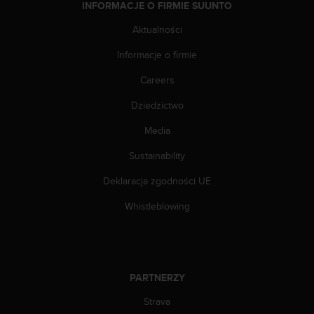
INFORMACJE O FIRMIE SUUNTO
n
t
Aktualności
e
n
Informacje o firmie
t
A
Careers
c
c
Dziedzictwo
e
Media
s
s
Sustainability
i
b
Deklaracja zgodności UE
i
l
Whistleblowing
i
t
y
G
u
PARTNERZY
i
d
Strava