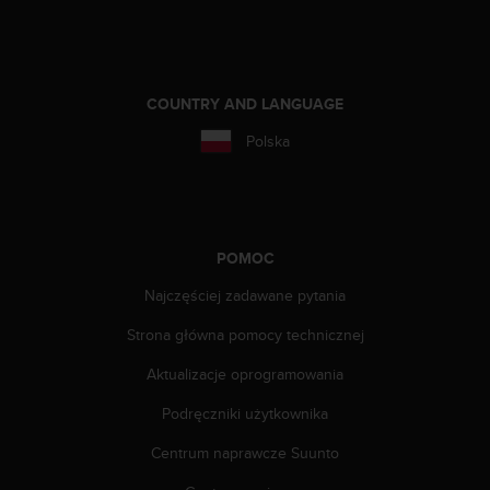
a
z
g
o
d
COUNTRY AND LANGUAGE
n
o
Polska
ś
ć
n
a
p
POMOC
o
z
Najczęściej zadawane pytania
i
o
Strona główna pomocy technicznej
m
Aktualizacje oprogramowania
i
e
Podręczniki użytkownika
A
A
Centrum naprawcze Suunto
z
w