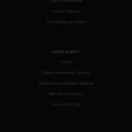
Centra serwisowe
y
t
Tutorial Tuesday
y
Skontaktuj się z nami
c
z
n
y
m
GDZIE KUPIĆ?
i
W
Outlet
C
A
Sklep internetowy Suunto
G
2
Najczęściej zadawane pytania
.
0
Warunki Sprzedaży
(
Suunto Pro Club
W
e
b
C
o