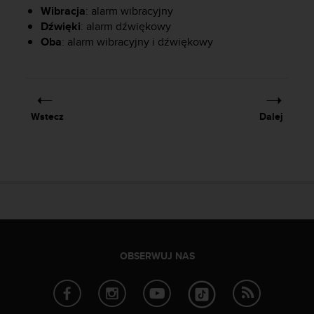
y
Wibracja
: alarm wibracyjny
n
Dźwięki
: alarm dźwiękowy
a
Oba
: alarm wibracyjny i dźwiękowy
i
n
t
e
r
Wstecz
Dalej
n
e
t
o
w
a
o
s
i
ą
OBSERWUJ NAS
g
n
ę
ł