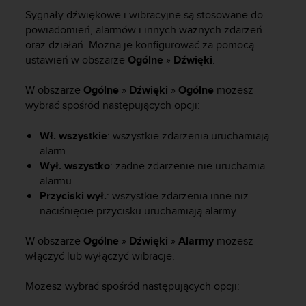
s
Sygnały dźwiękowe i wibracyjne są stosowane do
t
a
powiadomień, alarmów i innych ważnych zdarzeń
r
oraz działań. Można je konfigurować za pomocą
a
ustawień w obszarze
Ogólne
»
Dźwięki
.
ń
,
W obszarze
Ogólne
»
Dźwięki
»
Ogólne
możesz
a
wybrać spośród następujących opcji:
b
y
Wł. wszystkie
: wszystkie zdarzenia uruchamiają
n
alarm
i
Wył. wszystko
: żadne zdarzenie nie uruchamia
n
i
alarmu
e
Przyciski wył.
: wszystkie zdarzenia inne niż
j
naciśnięcie przycisku uruchamiają alarmy.
s
z
W obszarze
Ogólne
»
Dźwięki
»
Alarmy
możesz
a
włączyć lub wyłączyć wibracje.
w
i
Możesz wybrać spośród następujących opcji:
t
r