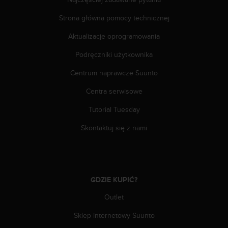
a
z
Strona główna pomocy technicznej
g
o
Aktualizacje oprogramowania
d
n
Podręczniki użytkownika
o
Centrum naprawcze Suunto
ś
ć
Centra serwisowe
n
a
Tutorial Tuesday
p
o
Skontaktuj się z nami
z
i
o
m
i
GDZIE KUPIĆ?
e
A
Outlet
A
Sklep internetowy Suunto
z
w