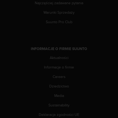
Najczęściej zadawane pytania
y
t
Warunki Sprzedaży
y
c
Suunto Pro Club
z
n
y
m
i
INFORMACJE O FIRMIE SUUNTO
W
C
Aktualności
A
Informacje o firmie
G
2
Careers
.
0
Dziedzictwo
(
W
Media
e
b
Sustainability
C
Deklaracja zgodności UE
o