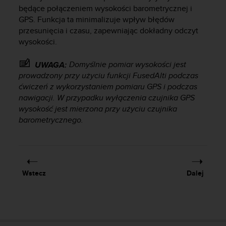
s
będące połączeniem wysokości barometrycznej i
t
GPS. Funkcja ta minimalizuje wpływ błędów
a
przesunięcia i czasu, zapewniając dokładny odczyt
r
wysokości.
a
ń
,
Domyślnie pomiar wysokości jest
UWAGA:
a
prowadzony przy użyciu funkcji FusedAlti podczas
b
ćwiczeń z wykorzystaniem pomiaru GPS i podczas
y
nawigacji. W przypadku wyłączenia czujnika GPS
n
wysokość jest mierzona przy użyciu czujnika
i
barometrycznego.
n
i
e
j
s
z
Wstecz
Dalej
a
w
i
t
r