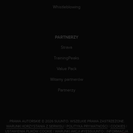
n
Whistleblowing
t
e
n
t
A
PARTNERZY
c
c
Strava
e
s
TrainingPeaks
s
i
Value Pack
b
Witamy partnerów
i
l
Partnerzy
i
t
y
G
u
i
.
PRAWA AUTORSKIE © 2026 SUUNTO.
WSZELKIE PRAWA ZASTRZEŻONE.
WARUNKI KORZYSTANIA Z SERWISU
|
POLITYKA PRYWATNOŚCI
|
COOKIES
|
d
USTAWIENIA PLIKÓW COOKIE
|
WARUNKI AKCJI #YESSUUNTO
|
INFORMACJA