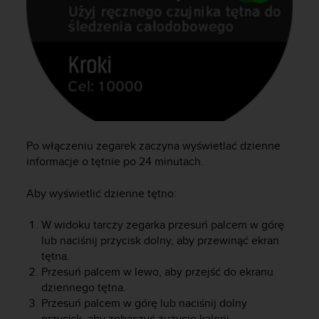
A
+
1
8
5
5
2
5
8
0
Po włączeniu zegarek zaczyna wyświetlać dzienne
9
informacje o tętnie po 24 minutach.
0
0
Aby wyświetlić dzienne tętno:
(
l
W widoku tarczy zegarka przesuń palcem w górę
i
lub naciśnij przycisk dolny, aby przewinąć ekran
n
i
tętna.
a
Przesuń palcem w lewo, aby przejść do ekranu
b
dziennego tętna.
e
Przesuń palcem w górę lub naciśnij dolny
z
przycisk, aby zobaczyć zużycie kalorii.