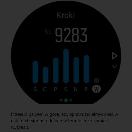
n
t
e
n
t
A
c
c
e
s
s
i
b
i
l
i
t
y
G
Przesuń palcem w górę, aby sprawdzić aktywność w
u
ostatnich siedmiu dniach w formie liczb zamiast
i
d
wykresu.