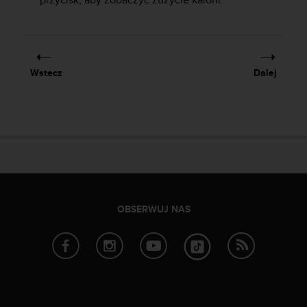
p
ł
a
t
n
Wstecz
Dalej
a
)
.
OBSERWUJ NAS