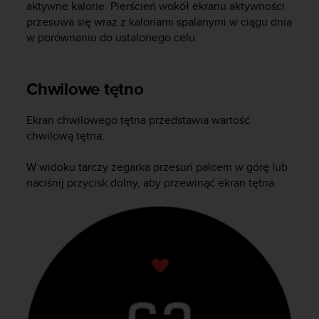
aktywne kalorie. Pierścień wokół ekranu aktywności
p
przesuwa się wraz z kaloriami spalanymi w ciągu dnia
r
w porównaniu do ustalonego celu.
o
b
l
e
Chwilowe tętno
m
ó
Ekran chwilowego tętna przedstawia wartość
w
chwilową tętna.
z
d
W widoku tarczy zegarka przesuń palcem w górę lub
o
naciśnij przycisk dolny, aby przewinąć ekran tętna.
s
t
ę
p
e
m
d
o
i
n