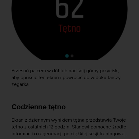
f
o
r
m
a
c
j
i
w
t
e
Przesuń palcem w dół lub naciśnij górny przycisk,
j
aby opuścić ten ekran i powrócić do widoku tarczy
w
i
zegarka.
t
r
y
Codzienne tętno
n
i
Ekran z dziennym wynikiem tętna przedstawia Twoje
e
tętno z ostatnich 12 godzin. Stanowi pomocne źródło
i
n
informacji o regeneracji po ciężkiej sesji treningowej.