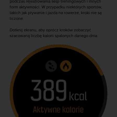
podczas rejestrowania sesji treningowych i innych
a
form aktywności. W przypadku niektórych sportów,
z
g
takich jak pływanie i jazda na rowerze, kroki nie są
o
liczone.
d
n
Dotknij ekranu, aby oprócz kroków zobaczyć
o
szacowaną liczbę kalorii spalonych danego dnia.
ś
ć
n
a
p
o
z
i
o
m
i
e
A
A
z
w