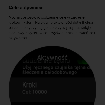
e
l
Cele aktywności
i
n
Można dostosować codzienne cele w zakresie
e
kroków i kalorii. Na ekranie aktywności dotknij ekran
s
palcem i przytrzymaj go lub przytrzymaj naciśnięty
)
środkowy przycisk w celu wyświetlenia ustawień celu
,
aktywności.
a
t
a
k
ż
e
b
y
o
d
p
o
w
i
a