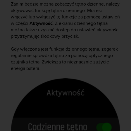
t
Zanim będzie można zobaczyć tętno dzienne, należy
a
aktywować funkcję tętna dziennego. Możesz
p
włączyć lub wyłączyć tę funkcję za pomocą ustawień
o
w części
Aktywność
. Z ekranu dziennego tętna
d
można także uzyskać dostęp do ustawień aktywności
n
przytrzymując środkowy przycisk.
u
m
e
Gdy włączona jest funkcja dziennego tętna, zegarek
r
regularnie sprawdza tętno za pomocą optycznego
e
czujnika tętna. Zwiększa to nieznacznie zużycie
m
energii baterii.
t
e
l
e
f
o
n
u
w
U
S