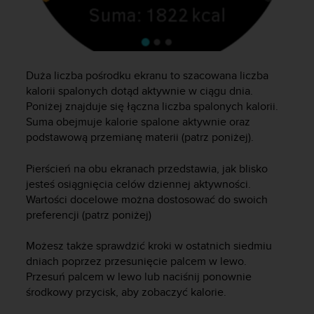
y
t
y
c
z
Duża liczba pośrodku ekranu to szacowana liczba
n
kalorii spalonych dotąd aktywnie w ciągu dnia.
y
Poniżej znajduje się łączna liczba spalonych kalorii.
m
Suma obejmuje kalorie spalone aktywnie oraz
i
podstawową przemianę materii (patrz poniżej).
W
C
A
Pierścień na obu ekranach przedstawia, jak blisko
G
jesteś osiągnięcia celów dziennej aktywności.
2
Wartości docelowe można dostosować do swoich
.
preferencji (patrz poniżej)
0
(
Możesz także sprawdzić kroki w ostatnich siedmiu
W
dniach poprzez przesunięcie palcem w lewo.
e
Przesuń palcem w lewo lub naciśnij ponownie
b
środkowy przycisk, aby zobaczyć kalorie.
C
o