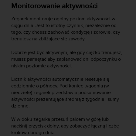
s
Monitorowanie aktywności
t
a
Zegarek monitoruje ogólny poziom aktywności w
r
a
ciągu dnia. Jest to istotny czynnik, niezależnie od
ń
tego, czy chcesz zachować kondycję i zdrowie, czy
,
trenujesz na zbliżające się zawody.
a
b
Dobrze jest być aktywnym, ale gdy ciężko trenujesz,
y
musisz pamiętać aby zaplanować dni odpoczynku o
n
niskim poziomie aktywności.
i
n
Licznik aktywności automatycznie resetuje się
i
codziennie o północy. Pod koniec tygodnia (w
e
j
niedzielę) zegarek przedstawia podsumowanie
s
aktywności prezentujące średnią z tygodnia i sumy
z
dzienne.
a
w
W widoku zegarka przesuń palcem w górę lub
i
naciśnij przycisk dolny, aby zobaczyć łączną liczbę
t
kroków danego dnia.
r