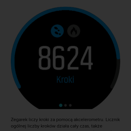
y
n
a
i
n
t
e
r
n
e
t
o
w
a
o
s
i
ą
g
n
Zegarek liczy kroki za pomocą akcelerometru. Licznik
ę
ogólnej liczby kroków działa cały czas, także
ł