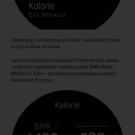
d
a
ł
a
i
n
Ustawiając cel dotyczący kroków, określa się łączną
n
y
liczbę kroków dziennie.
m
s
Łączna liczba kalorii spalanych dziennie jest oparta
t
na dwóch czynnikach: współczynnik BMR (Basal
a
Metabolic Rate – podstawowa przemiana materii) i
n
aktywność fizyczna.
d
a
r
d
o
m
u
ł
a