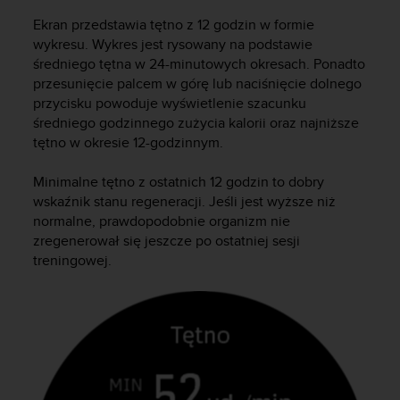
t
e
Ekran przedstawia tętno z 12 godzin w formie
r
wykresu. Wykres jest rysowany na podstawie
n
średniego tętna w 24-minutowych okresach. Ponadto
e
przesunięcie palcem w górę lub naciśnięcie dolnego
t
przycisku powoduje wyświetlenie szacunku
o
średniego godzinnego zużycia kalorii oraz najniższe
w
tętno w okresie 12-godzinnym.
e
j
p
Minimalne tętno z ostatnich 12 godzin to dobry
r
wskaźnik stanu regeneracji. Jeśli jest wyższe niż
o
normalne, prawdopodobnie organizm nie
s
zregenerował się jeszcze po ostatniej sesji
i
treningowej.
m
y
o
k
o
n
t
a