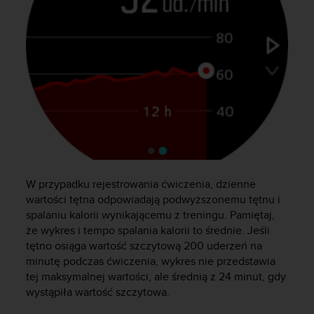
k
t
z
d
z
i
a
ł
e
m
o
b
s
W przypadku rejestrowania ćwiczenia, dzienne
ł
wartości tętna odpowiadają podwyższonemu tętnu i
u
spalaniu kalorii wynikającemu z treningu. Pamiętaj,
g
że wykres i tempo spalania kalorii to średnie. Jeśli
i
tętno osiąga wartość szczytową 200 uderzeń na
k
minutę podczas ćwiczenia, wykres nie przedstawia
l
i
tej maksymalnej wartości, ale średnią z 24 minut, gdy
e
wystąpiła wartość szczytowa.
n