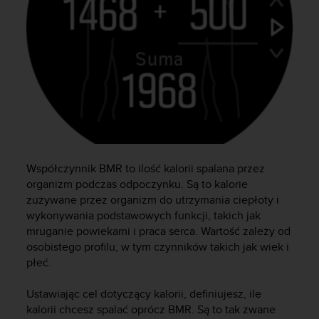
t
w
i
e
ń
d
o
s
t
ę
p
u
Współczynnik BMR to ilość kalorii spalana przez
.
organizm podczas odpoczynku. Są to kalorie
W
zużywane przez organizm do utrzymania ciepłoty i
p
wykonywania podstawowych funkcji, takich jak
r
mruganie powiekami i praca serca. Wartość zależy od
z
y
osobistego profilu, w tym czynników takich jak wiek i
p
płeć.
a
d
Ustawiając cel dotyczący kalorii, definiujesz, ile
k
kalorii chcesz spalać oprócz BMR. Są to tak zwane
u