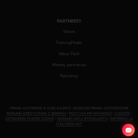
d
a
ł
PARTNERZY
a
i
Strava
n
n
TrainingPeaks
y
m
Value Pack
s
Witamy partnerów
t
a
Partnerzy
n
d
a
r
d
.
PRAWA AUTORSKIE © 2026 SUUNTO.
WSZELKIE PRAWA ZASTRZEŻONE.
o
WARUNKI KORZYSTANIA Z SERWISU
|
POLITYKA PRYWATNOŚCI
|
COOKIES
|
m
USTAWIENIA PLIKÓW COOKIE
|
WARUNKI AKCJI #YESSUUNTO
|
INFORMACJA
u
O EU DATA ACT
ł
a