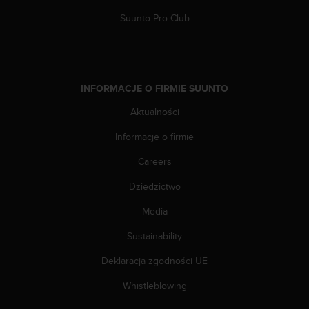
e
l
Suunto Pro Club
i
n
e
s
)
INFORMACJE O FIRMIE SUUNTO
,
a
Aktualności
t
Informacje o firmie
a
k
Careers
ż
e
Dziedzictwo
b
y
Media
o
d
Sustainability
p
Deklaracja zgodności UE
o
w
Whistleblowing
i
a