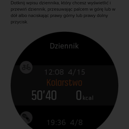
Dotknij wpisu dziennika, który chcesz wyświetlić i
y
przewiń dziennik, przesuwając palcem w górę lub w
n
dół albo naciskając prawy górny lub prawy dolny
a
i
przycisk.
n
t
e
r
n
e
t
o
w
a
o
s
i
ą
g
n
ę
ł