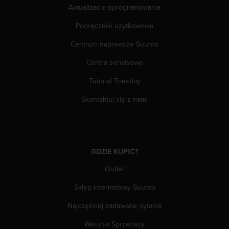
n
Aktualizacje oprogramowania
t
e
Podręczniki użytkownika
n
Centrum naprawcze Suunto
t
A
Centra serwisowe
c
c
Tutorial Tuesday
e
s
Skontaktuj się z nami
s
i
b
i
l
GDZIE KUPIĆ?
i
t
Outlet
y
Sklep internetowy Suunto
G
u
Najczęściej zadawane pytania
i
d
Warunki Sprzedaży