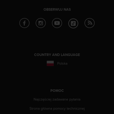
y
OBSERWUJ NAS
t
y
c
z
n
y
m
i
W
COUNTRY AND LANGUAGE
C
A
Polska
G
2
.
0
(
POMOC
W
e
Najczęściej zadawane pytania
b
C
Strona główna pomocy technicznej
o