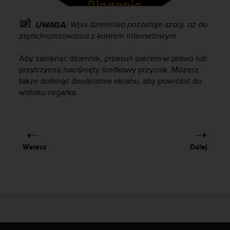
a
z
g
Wpis dziennika pozostaje szary, aż do
UWAGA:
o
zsynchronizowania z kontem internetowym.
d
n
Aby zamknąć dziennik, przesuń palcem w prawo lub
o
przytrzymuj naciśnięty środkowy przycisk. Możesz
ś
także dotknąć dwukrotnie ekranu, aby powrócić do
ć
widoku zegarka.
n
a
p
o
z
i
Wstecz
Dalej
o
m
i
e
A
A
z
w