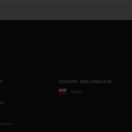
ZY
COUNTRY AND LANGUAGE
Polska
aks
tnerów