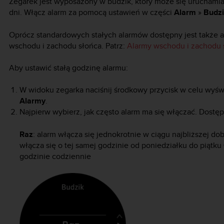
Zegarek jest wyposażony w budzik, który może się uruchamia
dni. Włącz alarm za pomocą ustawień w części
Alarm
»
Budz
Oprócz standardowych stałych alarmów dostępny jest także a
wschodu i zachodu słońca. Patrz:
Alarmy wschodu i zachodu 
Aby ustawić stałą godzinę alarmu:
W widoku zegarka naciśnij środkowy przycisk w celu wyśw
Alarmy
.
Najpierw wybierz, jak często alarm ma się włączać. Dostęp
Raz
: alarm włącza się jednokrotnie w ciągu najbliższej do
włącza się o tej samej godzinie od poniedziałku do piątku
godzinie codziennie