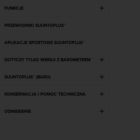
a
z
FUNKCJE
g
o
PRZEWODNIKI SUUNTOPLUS™
d
n
o
APLIKACJE SPORTOWE SUUNTOPLUS™
ś
ć
n
DOTYCZY TYLKO WERSJI Z BAROMETREM
a
p
o
SUUNTOPLUS™ (BARO)
z
i
KONSERWACJA I POMOC TECHNICZNA
o
m
i
ODNIESIENIE
e
A
A
z
w