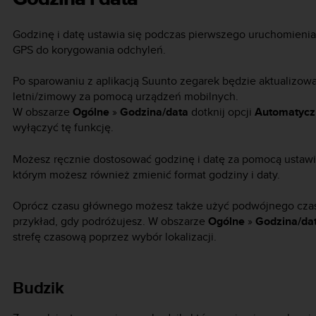
Godzinę i datę ustawia się podczas pierwszego uruchomienia
GPS do korygowania odchyleń.
Po sparowaniu z aplikacją Suunto zegarek będzie aktualizował
letni/zimowy za pomocą urządzeń mobilnych.
W obszarze
Ogólne
»
Godzina/data
dotknij opcji
Automatyczn
wyłączyć tę funkcję.
Możesz ręcznie dostosować godzinę i datę za pomocą ustaw
którym możesz również zmienić format godziny i daty.
Oprócz czasu głównego możesz także użyć podwójnego czasu,
przykład, gdy podróżujesz. W obszarze
Ogólne
»
Godzina/da
strefę czasową poprzez wybór lokalizacji.
Budzik