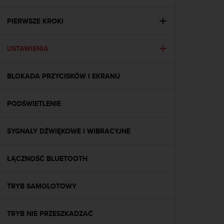
s
t
a
PIERWSZE KROKI
r
a
USTAWIENIA
ń
,
a
BLOKADA PRZYCISKÓW I EKRANU
b
y
n
PODŚWIETLENIE
i
n
i
SYGNAŁY DŹWIĘKOWE I WIBRACYJNE
e
j
ŁĄCZNOŚĆ BLUETOOTH
s
z
a
TRYB SAMOLOTOWY
w
i
t
TRYB NIE PRZESZKADZAĆ
r