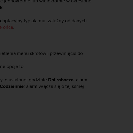
ć jednokrotnie lub wielokrotnie w określone
ik
.
daptacyjny typ alarmu, zależny od danych
słońca
.
ietlenia menu skrótów i przewinięcia do
ne opcje to:
by, o ustalonej godzinie
Dni robocze
: alarm
Codziennie
: alarm włącza się o tej samej