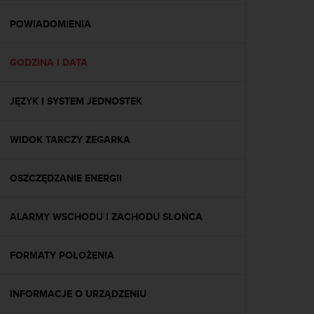
y
n
POWIADOMIENIA
a
i
GODZINA I DATA
n
t
e
JĘZYK I SYSTEM JEDNOSTEK
r
n
e
WIDOK TARCZY ZEGARKA
t
o
w
OSZCZĘDZANIE ENERGII
a
o
ALARMY WSCHODU I ZACHODU SŁOŃCA
s
i
ą
FORMATY POŁOŻENIA
g
n
ę
INFORMACJE O URZĄDZENIU
ł