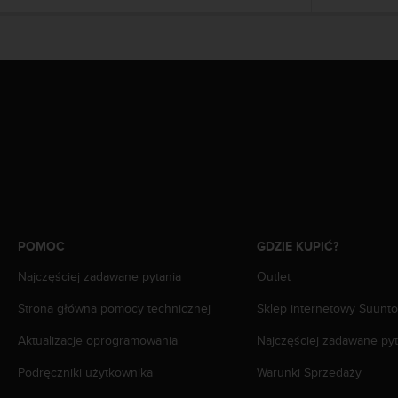
n
t
e
n
t
A
c
c
e
s
s
i
b
i
POMOC
GDZIE KUPIĆ?
l
i
Najczęściej zadawane pytania
Outlet
t
Strona główna pomocy technicznej
Sklep internetowy Suunto
y
G
Aktualizacje oprogramowania
Najczęściej zadawane pyt
u
i
Podręczniki użytkownika
Warunki Sprzedaży
d