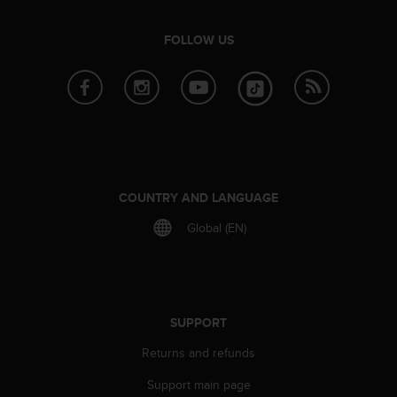
e
f
FOLLOW US
o
r
t
h
i
s
w
e
b
COUNTRY AND LANGUAGE
s
i
Global (EN)
t
e
i
n
c
SUPPORT
o
n
Returns and refunds
f
o
Support main page