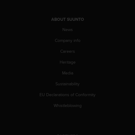
A
c
c
ABOUT SUUNTO
e
s
News
s
Company info
i
b
Careers
i
l
Heritage
i
t
Media
y
G
Sustainability
u
EU Declarations of Conformity
i
d
Whistleblowing
e
l
i
n
e