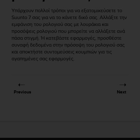
i
e
Υπάρχουν πολλοί τρόποι για να εξατομικεύσετε το
v
Suunto 7
σας για να το κάνετε δικό σας. Αλλάξτε την
i
εμφάνιση του ρολογιού σας με λουράκια και
n
προσόψεις ρολογιού που μπορείτε να αλλάξετε ανά
g
πάσα στιγμή. Ή κατεβάστε εφαρμογές, προσθέστε
L
e
συναφή δεδομένα στην πρόσοψη του ρολογιού σας
v
και αποκτήστε συντομεύσεις κουμπιών για τις
e
αγαπημένες σας εφαρμογές.
l
A
A
c
o
Previous
Next
n
f
o
r
m
a
n
c