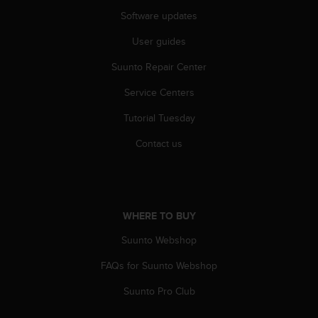
r
Software updates
m
a
User guides
n
c
Suunto Repair Center
e
w
Service Centers
i
t
Tutorial Tuesday
h
Contact us
t
h
e
W
e
WHERE TO BUY
b
C
Suunto Webshop
o
n
FAQs for Suunto Webshop
t
e
Suunto Pro Club
n
t