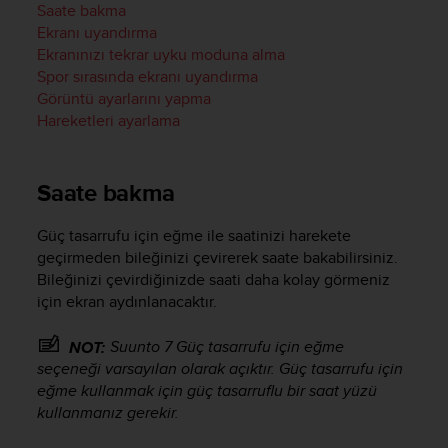
Saate bakma
e
Ekranı uyandırma
f
Ekranınızı tekrar uyku moduna alma
o
r
Spor sırasında ekranı uyandırma
t
Görüntü ayarlarını yapma
h
Hareketleri ayarlama
i
s
w
Saate bakma
e
b
s
Güç tasarrufu için eğme ile saatinizi harekete
i
geçirmeden bileğinizi çevirerek saate bakabilirsiniz.
t
Bileğinizi çevirdiğinizde saati daha kolay görmeniz
e
için ekran aydınlanacaktır.
i
n
Suunto 7
Güç tasarrufu için eğme
NOT:
c
seçeneği varsayılan olarak açıktır. Güç tasarrufu için
o
eğme kullanmak için güç tasarruflu bir saat yüzü
n
kullanmanız gerekir.
f
o