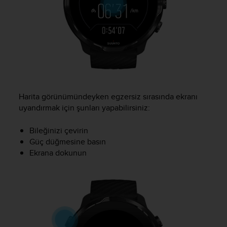
c
o
m
p
l
i
a
n
c
e
Harita görünümündeyken egzersiz sırasında ekranı
w
uyandırmak için şunları yapabilirsiniz:
i
t
Bileğinizi çevirin
h
Güç düğmesine basın
o
Ekrana dokunun
t
h
e
r
a
c
c
e