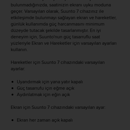
i
bulunmadığınızda, saatinizin ekranı uyku moduna
e
geçer. Varsayılan olarak,
Suunto 7
cihazınız ile
v
etkileşimde bulunmayı sağlayan ekran ve hareketler,
i
günlük kullanımda güç harcanmasını minimum
n
g
düzeyde tutacak şekilde tasarlanmıştır. En iyi
L
deneyim için, Suunto'nun güç tasarruflu saat
e
yüzleriyle Ekran ve Hareketler için varsayılan ayarları
v
kullanın.
e
l
Hareketler için
Suunto 7
cihazındaki varsayılan
A
ayarlar:
A
c
Uyandırmak için yana yatır kapalı
o
n
Güç tasarrufu için eğme açık
f
Aydınlatmak için eğin açık
o
r
Ekran için
Suunto 7
cihazındaki varsayılan ayar:
m
a
Ekran her zaman açık kapalı
n
c