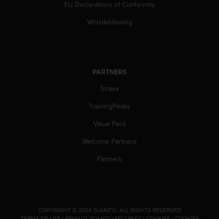
EU Declarations of Conformity
Whistleblowing
PARTNERS
Strava
TrainingPeaks
Value Pack
Welcome Partners
Partners
.
COPYRIGHT © 2026 SUUNTO.
ALL RIGHTS RESERVED.
TERMS OF USE
|
PRIVACY POLICY
|
SECURITY
|
COOKIES
|
COOKIES