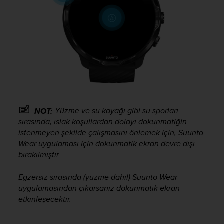
s
s
i
b
i
l
i
t
y
s
t
Yüzme ve su kayağı gibi su sporları
NOT:
a
sırasında, ıslak koşullardan dolayı dokunmatiğin
n
istenmeyen şekilde çalışmasını önlemek için, Suunto
d
Wear uygulaması için dokunmatik ekran devre dışı
a
bırakılmıştır.
r
d
Egzersiz sırasında (yüzme dahil) Suunto Wear
s
.
uygulamasından çıkarsanız dokunmatik ekran
P
etkinleşecektir.
l
e