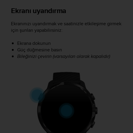
r
m
Ekranı uyandırma
a
n
Ekranınızı uyandırmak ve saatinizle etkileşime girmek
c
için şunları yapabilirsiniz:
e
w
Ekrana dokunun
i
t
Güç düğmesine basın
h
Bileğinizi çevirin (varsayılan olarak kapalıdır)
t
h
e
W
e
b
C
o
n
t
e
n
t