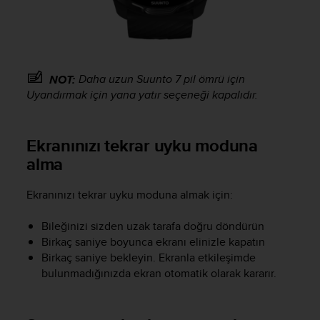
A
c
c
e
s
Daha uzun
Suunto 7
pil ömrü için
NOT:
s
Uyandırmak için yana yatır seçeneği kapalıdır.
i
b
i
Ekranınızı tekrar uyku moduna
l
i
alma
t
y
Ekranınızı tekrar uyku moduna almak için:
G
u
Bileğinizi sizden uzak tarafa doğru döndürün
i
d
Birkaç saniye boyunca ekranı elinizle kapatın
e
Birkaç saniye bekleyin. Ekranla etkileşimde
l
bulunmadığınızda ekran otomatik olarak kararır.
i
n
e