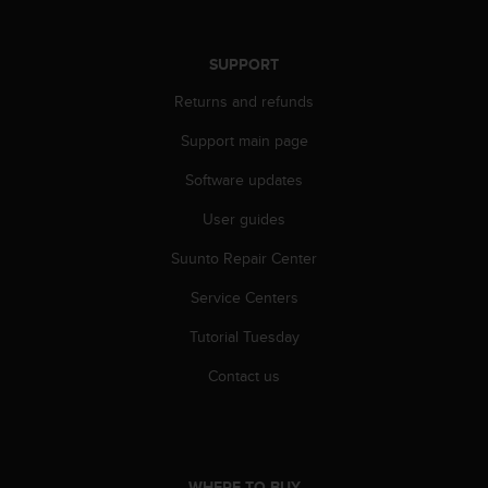
s
u
e
SUPPORT
s
a
Returns and refunds
c
c
Support main page
e
s
Software updates
s
i
User guides
n
Suunto Repair Center
g
i
Service Centers
n
f
Tutorial Tuesday
o
r
Contact us
m
a
t
i
o
WHERE TO BUY