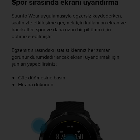
Spor sırasında ekranı uyandırma
s
(
Suunto Wear uygulamasıyla egzersiz kaydederken,
W
C
saatinizle etkileşime geçmek için kullanılan ekran ve
A
hareketler, spor ve daha uzun bir pil ömrü için
G
optimize edilmiştir.
)
2
Egzersiz sırasındaki istatistikleriniz her zaman
.
görünür durumdadır ancak ekranı uyandırmak için
0
şunları yapabilirsiniz:
a
n
Güç düğmesine basın
d
a
Ekrana dokunun
c
h
i
e
v
i
n
g