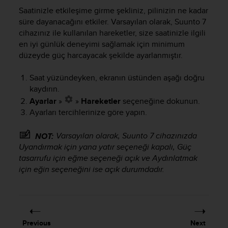
c
Saatinizle etkileşime girme şekliniz, pilinizin ne kadar
e
süre dayanacağını etkiler. Varsayılan olarak,
Suunto 7
a
cihazınız ile kullanılan hareketler, size saatinizle ilgili
t
en iyi günlük deneyimi sağlamak için minimum
U
düzeyde güç harcayacak şekilde ayarlanmıştır.
S
A
Saat yüzündeyken, ekranın üstünden aşağı doğru
+
kaydırın.
1
8
Ayarlar
»
»
Hareketler
seçeneğine dokunun.
5
Ayarları tercihlerinize göre yapın.
5
2
Varsayılan olarak,
Suunto 7
cihazınızda
NOT:
5
Uyandırmak için yana yatır seçeneği kapalı, Güç
8
tasarrufu için eğme seçeneği açık ve Aydınlatmak
0
için eğin seçeneğini ise açık durumdadır.
9
0
0
(
t
o
Previous
Next