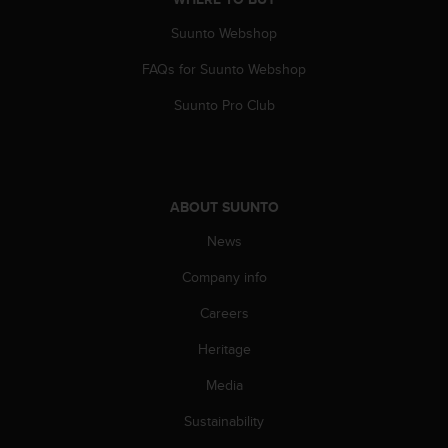
n
o
Suunto Webshop
n
FAQs for Suunto Webshop
t
h
Suunto Pro Club
i
s
w
e
b
ABOUT SUUNTO
s
i
News
t
e
Company info
.
Careers
Heritage
Media
Sustainability