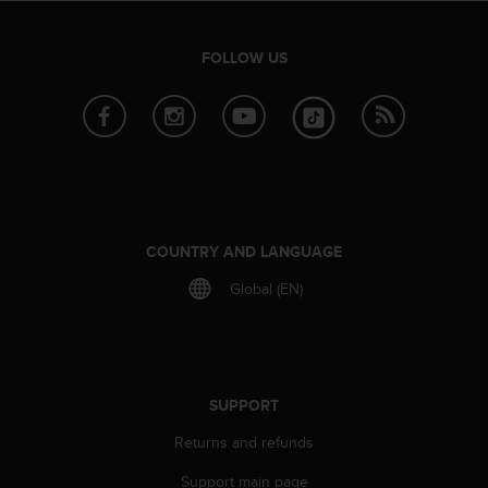
s
s
i
FOLLOW US
b
i
l
i
t
y
s
t
COUNTRY AND LANGUAGE
a
n
Global (EN)
d
a
r
d
s
SUPPORT
.
P
Returns and refunds
l
e
Support main page