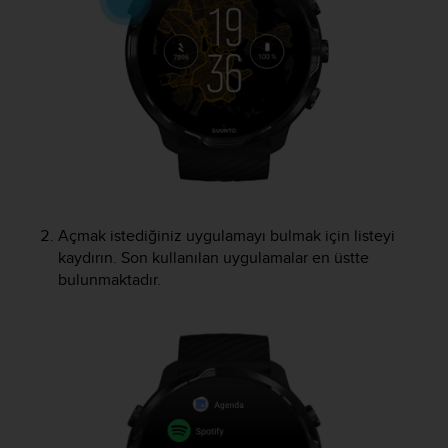
e
f
o
r
t
h
i
s
w
e
b
s
Açmak istediğiniz uygulamayı bulmak için listeyi
i
kaydırın. Son kullanılan uygulamalar en üstte
t
bulunmaktadır.
e
i
n
c
o
n
f
o