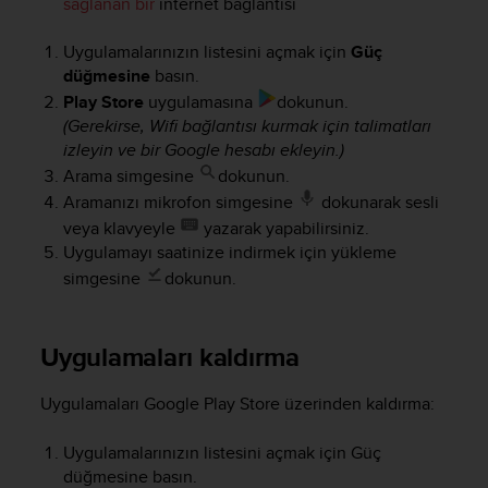
sağlanan bir
internet bağlantısı
A
c
Uygulamalarınızın listesini açmak için
Güç
c
düğmesine
basın.
e
Play Store
uygulamasına
dokunun.
s
(Gerekirse, Wifi bağlantısı kurmak için talimatları
s
izleyin ve bir Google hesabı ekleyin.)
i
b
Arama simgesine
dokunun.
i
Aramanızı mikrofon simgesine
dokunarak sesli
l
veya klavyeyle
yazarak yapabilirsiniz.
i
Uygulamayı saatinize indirmek için yükleme
t
simgesine
dokunun.
y
G
u
i
Uygulamaları kaldırma
d
e
Uygulamaları Google Play Store üzerinden kaldırma:
l
i
Uygulamalarınızın listesini açmak için Güç
n
düğmesine basın.
e