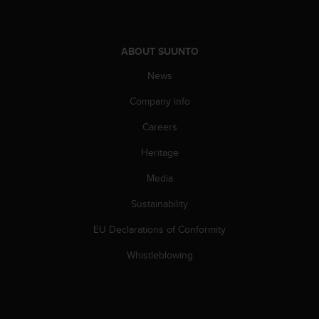
c
e
a
ABOUT SUUNTO
t
U
News
S
A
Company info
+
1
Careers
8
Heritage
5
5
Media
2
5
Sustainability
8
0
EU Declarations of Conformity
9
0
Whistleblowing
0
(
t
o