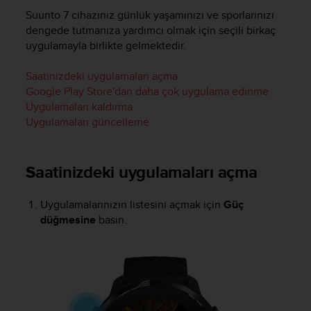
i
Suunto 7
cihazınız günlük yaşamınızı ve sporlarınızı
e
v
dengede tutmanıza yardımcı olmak için seçili birkaç
i
uygulamayla birlikte gelmektedir.
n
g
Saatinizdeki uygulamaları açma
L
Google Play Store'dan daha çok uygulama edinme
e
Uygulamaları kaldırma
v
Uygulamaları güncelleme
e
l
A
Saatinizdeki uygulamaları açma
A
c
o
Uygulamalarınızın listesini açmak için
Güç
n
düğmesine
basın.
f
o
r
m
a
n
c