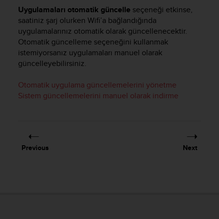
c
Uygulamaları otomatik güncelle
seçeneği etkinse,
o
saatiniz şarj olurken Wifi’a bağlandığında
m
p
uygulamalarınız otomatik olarak güncellenecektir.
l
Otomatik güncelleme seçeneğini kullanmak
i
istemiyorsanız uygulamaları manuel olarak
a
güncelleyebilirsiniz.
n
c
Otomatik uygulama güncellemelerini yönetme
e
Sistem güncellemelerini manuel olarak indirme
w
i
t
h
o
t
Previous
Next
h
e
r
a
c
c
e