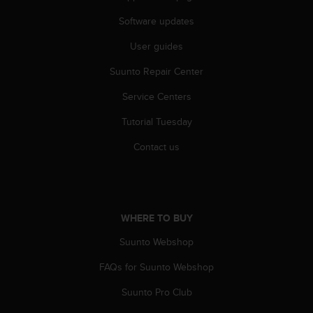
a
s
Software updates
e
c
User guides
o
Suunto Repair Center
n
t
Service Centers
a
c
Tutorial Tuesday
t
C
Contact us
u
s
t
o
m
WHERE TO BUY
e
r
Suunto Webshop
S
FAQs for Suunto Webshop
e
r
Suunto Pro Club
v
i