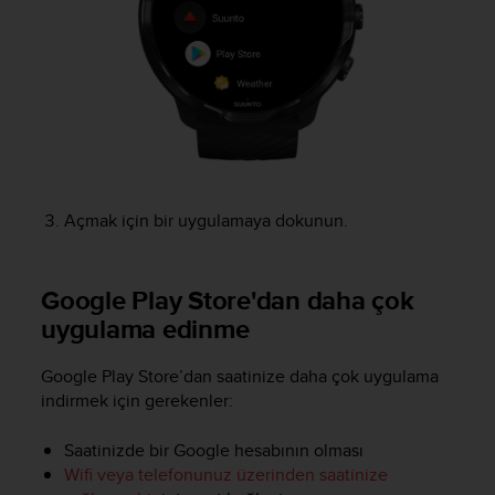
r
m
a
n
c
e
w
i
t
h
Açmak için bir uygulamaya dokunun.
t
h
e
Google Play Store'dan daha çok
W
e
uygulama edinme
b
C
Google Play Store’dan saatinize daha çok uygulama
o
indirmek için gerekenler:
n
t
e
Saatinizde bir Google hesabının olması
n
Wifi veya telefonunuz üzerinden saatinize
t