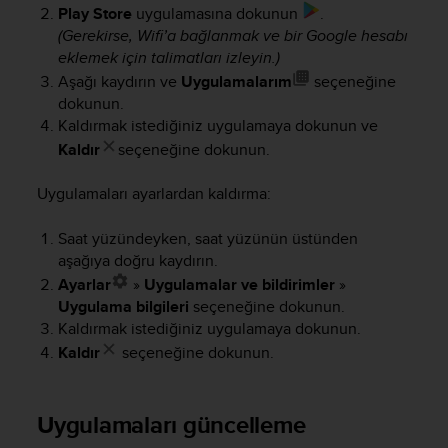
s
Play Store
uygulamasına dokunun
.
(
(Gerekirse, Wifi’a bağlanmak ve bir Google hesabı
W
eklemek için talimatları izleyin.)
C
Aşağı kaydırın ve
Uygulamalarım
seçeneğine
A
dokunun.
G
Kaldırmak istediğiniz uygulamaya dokunun ve
)
Kaldır
seçeneğine dokunun.
2
.
0
Uygulamaları ayarlardan kaldırma:
a
n
Saat yüzündeyken, saat yüzünün üstünden
d
aşağıya doğru kaydırın.
a
Ayarlar
»
Uygulamalar ve bildirimler
»
c
Uygulama bilgileri
seçeneğine dokunun.
h
Kaldırmak istediğiniz uygulamaya dokunun.
i
e
Kaldır
seçeneğine dokunun.
v
i
n
Uygulamaları güncelleme
g