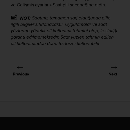
e
ve Gelişmiş ayarlar » Saat pili seçeneğine gidin.
f
o
Saatiniz tamamen şarj olduğunda pille
NOT:
r
ilgili bilgiler sıfırlanacaktır. Uygulamalar ve saat
t
yüzlerine yönelik pil kullanımı tahmini olup, kesinliği
h
garanti edilmemektedir. Saat yüzleri tahmin edilen
i
pil kullanımından daha fazlasını kullanabilir.
s
w
e
b
s
i
Previous
Next
t
e
i
n
c
o
n
f
o