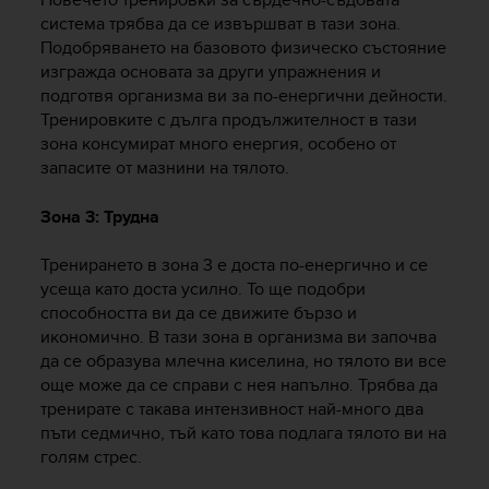
r
система трябва да се извършват в тази зона.
m
Подобряването на базовото физическо състояние
a
изгражда основата за други упражнения и
n
c
подготвя организма ви за по-енергични дейности.
e
Тренировките с дълга продължителност в тази
w
зона консумират много енергия, особено от
i
запасите от мазнини на тялото.
t
h
Зона 3: Трудна
t
h
Тренирането в зона 3 е доста по-енергично и се
e
усеща като доста усилно. То ще подобри
W
e
способността ви да се движите бързо и
b
икономично. В тази зона в организма ви започва
C
да се образува млечна киселина, но тялото ви все
o
още може да се справи с нея напълно. Трябва да
n
тренирате с такава интензивност най-много два
t
пъти седмично, тъй като това подлага тялото ви на
e
голям стрес.
n
t