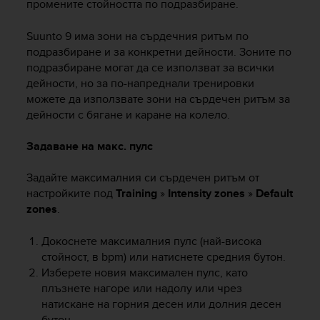
c
промените стойността по подразбиране.
o
m
Suunto 9
има зони на сърдечния ритъм по
p
подразбиране и за конкретни дейности. Зоните по
l
подразбиране могат да се използват за всички
i
дейности, но за по-напреднали тренировки
a
можете да използвате зони на сърдечен ритъм за
n
дейности с бягане и каране на колело.
c
e
w
Задаване на макс. пулс
i
t
Задайте максималния си сърдечен ритъм от
h
настройките под
Training
»
Intensity zones
»
Default
o
zones
.
t
h
Докоснете максималния пулс (най-висока
e
стойност, в bpm) или натиснете средния бутон.
r
Изберете новия максимален пулс, като
a
c
плъзнете нагоре или надолу или чрез
c
натискане на горния десен или долния десен
e
бутон.