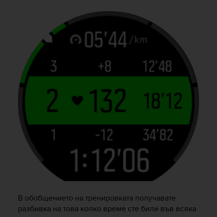
В обобщението на тренировката получавате
разбивка на това колко време сте били във всяка