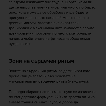
се струва изключително трудна. В организма ви
s
ще се натрупва млечна киселина много по-бързо,
(
W
отколкото може да се обработва и ще бъдете
C
принудени да спрете след най-много няколко
A
десетки минути. Атлетите включват тези
G
тренировки с максимална интензивност в своите
)
тренировъчни програми по много контролиран
2
начин, а любителите на фитнеса изобщо нямат
.
нужда от тях.
0
a
n
Зони на сърдечен ритъм
d
a
c
Зоните на сърдечния ритъм се дефинират като
h
процентни диапазони въз основата на
i
максималния ви сърдечен ритъм (макс. пулс).
e
v
По подразбиране вашият макс. пулс се изчислява
i
по стандартната формула: 220 - възрастта ви. Ако
n
g
знаете точния си макс. пулс, е добре да