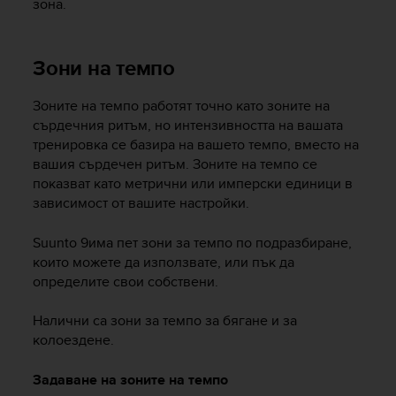
зона.
Зони на темпо
Зоните на темпо работят точно като зоните на
сърдечния ритъм, но интензивността на вашата
тренировка се базира на вашето темпо, вместо на
вашия сърдечен ритъм. Зоните на темпо се
показват като метрични или имперски единици в
зависимост от вашите настройки.
Suunto 9
има пет зони за темпо по подразбиране,
които можете да използвате, или пък да
определите свои собствени.
Налични са зони за темпо за бягане и за
колоездене.
Задаване на зоните на темпо