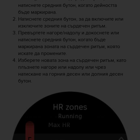
s
натиснете средния бутон, когато дейността
u
бъде маркирана.
e
Натиснете средния бутон, за да включите или
s
a
изключите зоните на сърдечен ритъм.
c
Превъртете нагоре/надолу и докоснете или
c
натиснете средния бутон, когато бъде
e
маркирана зоната на сърдечен ритъм, която
s
искате да промените.
s
Изберете новата зона на сърдечен ритъм, като
i
плъзнете нагоре или надолу или чрез
n
натискане на горния десен или долния десен
g
бутон.
i
n
f
o
r
m
a
t
i
o