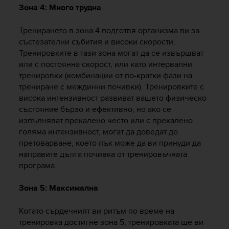
Зона 4: Много трудна
A
c
c
Тренирането в зона 4 подготвя организма ви за
e
състезателни събития и високи скорости.
s
Тренировките в тази зона могат да се извършват
s
или с постоянна скорост, или като интервални
i
тренировки (комбинации от по-кратки фази на
b
трениране с междинни почивки). Тренировките с
i
висока интензивност развиват вашето физическо
l
състояние бързо и ефективно, но ако се
i
изпълняват прекалено често или с прекалено
t
голяма интензивност, могат да доведат до
y
G
претоварване, което пък може да ви принуди да
u
направите дълга почивка от тренировъчната
i
програма.
d
e
Зона 5: Максимална
l
i
Когато сърдечният ви ритъм по време на
n
тренировка достигне зона 5, тренировката ще ви
e