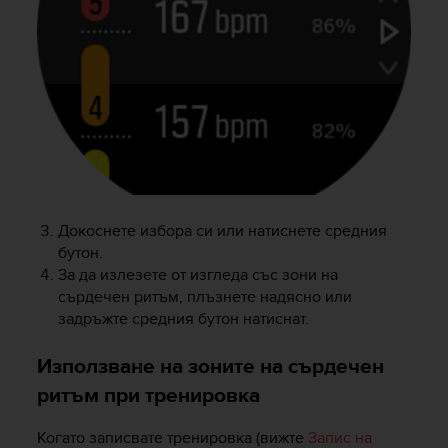
n
o
n
t
h
i
s
w
e
b
s
Докоснете избора си или натиснете средния
i
бутон.
t
За да излезете от изгледа със зони на
e
.
сърдечен ритъм, плъзнете надясно или
задръжте средния бутон натиснат.
Използване на зоните на сърдечен
ритъм при тренировка
Когато записвате тренировка (вижте
Запис на