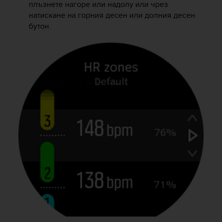
плъзнете нагоре или надолу или чрез
c
натискане на горния десен или долния десен
e
бутон.
a
t
U
S
A
+
1
8
5
5
2
5
8
0
9
0
0
(
t
o