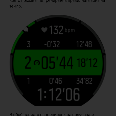
което показва, че тренирате в правилната зона на
темпо.
В обобщението на тренировката получавате