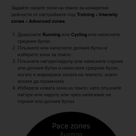
Задайте своите зони на темпо за конкретни
дейности от настройките под
Training
»
Intensity
zones
»
Advanced zones
.
Докоснете
Running
или
Cycling
или натиснете
средния бутон.
Плъзнете или натиснете долния бутон и
изберете зони за темпо.
Плъзнете нагоре/надолу или натиснете горния
или долния бутон и натиснете средния бутон,
когато е маркирана зоната на темпото, която
искате да промените.
Изберете новата зона на темпо, като плъзнете
нагоре или надолу или чрез натискане на
горния или долния бутон.