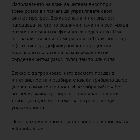
i
Използването на зони за интензивност при
e
тренировки ви помага да управлявате своя
v
фитнес прогрес. Всяка зона на интензивност
i
натоварва тялото по различни начини и осигурява
n
различни ефекти на физическа подготовка. Има
g
L
пет различни зони, номерирани от 1 (най-ниска) до
e
5 (най-висока), дефинирани като процентни
v
диапазони въз основа на максималния ви
e
сърдечен ритъм (макс. пулс), темпо или сила.
l
A
Важно е да тренирате, като вземате предвид
A
интензивността и разбирате как би трябвало да се
c
усеща тази интензивност. И не забравяйте – без
o
значение каква тренировка планирате, винаги
n
трябва да отделите време за загрявка преди
f
o
упражненията.
r
m
Петте различни зони на интензивност, използвани
a
в
Suunto 9
, са:
n
c