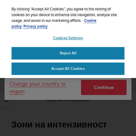
S
WE SHIP TO 75+ DESTINATIONS OVER THE
u
By clicking “Accept All Cookies”, you agree to the storing of
WORLD:
CLICK HERE TO SELECT YOURS
u
cookies on your device to enhance site navigation, analyze site
Your country or region:
usage, and assist in our marketing efforts.
Cookie
n
policy
Privacy policy
t
o
Cookies Settings
United States
i
s
Home
Support
Suunto 9
Потребителско ръководство
c
Reject All
Currency: $ (USD)
o
m
Shipping only to United States
SUUNTO 9 ПОТРЕБИТЕЛСКО
Accept All Cookies
m
РЪКОВОДСТВО
i
t
Change your country or
Continue
t
region
e
Зони на интензивност
d
t
o
a
Зони на интензивност
c
h