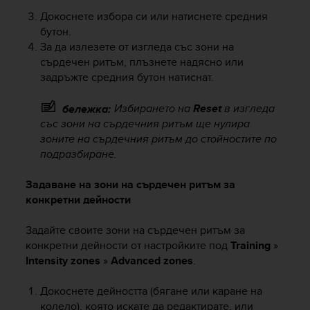
l
Докоснете избора си или натиснете средния
l
бутон.
f
За да излезете от изгледа със зони на
r
сърдечен ритъм, плъзнете надясно или
e
e
задръжте средния бутон натиснат.
)
,
Избирането на
Reset
в изгледа
бележка:
i
със зони на сърдечния ритъм ще нулира
f
зоните на сърдечния ритъм до стойностите по
y
подразбиране.
o
u
Задаване на зони на сърдечен ритъм за
h
конкретни дейности
a
v
e
Задайте своите зони на сърдечен ритъм за
a
конкретни дейности от настройките под
Training
»
n
Intensity zones
»
Advanced zones
.
y
i
Докоснете дейността (бягане или каране на
s
колело), която искате да редактирате, или