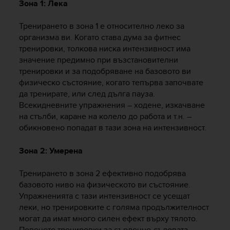
Зона 1: Лека
e
f
Тренирането в зона 1 е относително леко за
o
организма ви. Когато става дума за фитнес
r
t
тренировки, толкова ниска интензивност има
h
значение предимно при възстановителни
i
тренировки и за подобряване на базовото ви
s
физическо състояние, когато тепърва започвате
w
да тренирате, или след дълга пауза.
e
Всекидневните упражнения – ходене, изкачване
b
на стълби, каране на колело до работа и т.н. –
s
обикновено попадат в тази зона на интензивност.
i
t
Зона 2: Умерена
e
i
n
Тренирането в зона 2 ефективно подобрява
c
базовото ниво на физическото ви състояние.
o
Упражненията с тази интензивност се усещат
n
леки, но тренировките с голяма продължителност
f
могат да имат много силен ефект върху тялото.
o
Повечето тренировки за сърдечно-съдовата