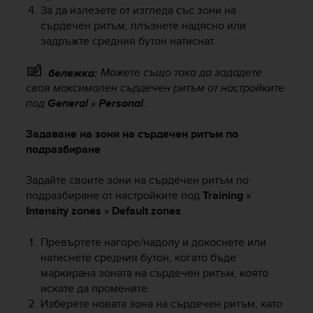
a
За да излезете от изгледа със зони на
s
сърдечен ритъм, плъзнете надясно или
e
задръжте средния бутон натиснат.
c
o
Можете също така да зададете
бележка:
n
своя максимален сърдечен ритъм от настройките
t
a
под
General
»
Personal
.
c
t
Задаване на зони на сърдечен ритъм по
C
подразбиране
u
s
Задайте своите зони на сърдечен ритъм по
t
подразбиране от настройките под
Training
»
o
Intensity zones
»
Default zones
.
m
e
Превъртете нагоре/надолу и докоснете или
r
S
натиснете средния бутон, когато бъде
e
маркирана зоната на сърдечен ритъм, която
r
искате да промените.
v
Изберете новата зона на сърдечен ритъм, като
i