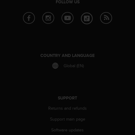
FOLLOW US
l
l
f
r
e
e
)
,
i
COUNTRY AND LANGUAGE
f
y
Global (EN)
o
u
h
a
v
SUPPORT
e
a
Returns and refunds
n
y
Support main page
i
s
Software updates