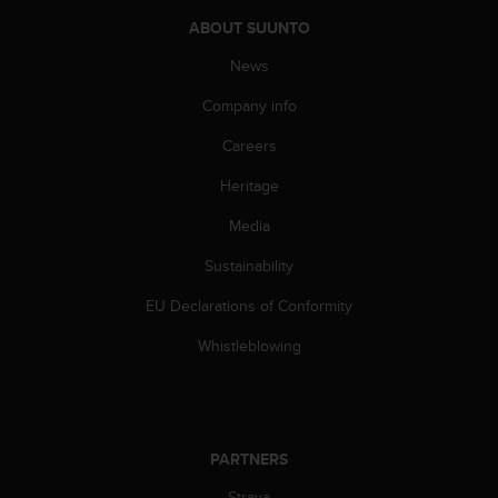
n
ABOUT SUUNTO
o
n
News
t
h
Company info
i
Careers
s
w
Heritage
e
b
Media
s
i
Sustainability
t
e
EU Declarations of Conformity
.
Whistleblowing
PARTNERS
Strava