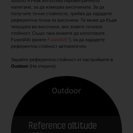
Suunto 9 Peak
използва барометричното
a
налягане, за да измерва височината. За да
s
получите точни стойности, трябва да зададете
e
c
референтна точка за височина. Тя може да бъде
o
текущата ви височина, ако знаете точната
n
стойност. Също така можете да използвате
t
FusedAlti (вижте
FusedAlti™
), за да зададете
a
референтна стойност автоматично.
c
t
Задайте референтна стойност от настройките в
C
Outdoor
(На открито).
u
s
t
o
m
e
r
S
e
r
v
i