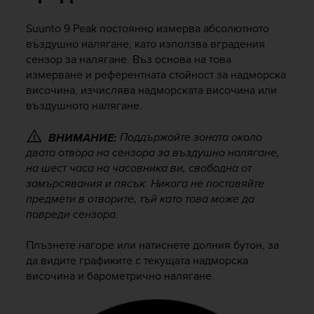
i
e
Suunto 9 Peak
постоянно измерва абсолютното
v
въздушно налягане, като използва вградения
i
n
сензор за налягане. Въз основа на това
g
измерване и референтната стойност за надморска
L
височина, изчислява надморската височина или
e
въздушното налягане.
v
e
Поддържайте зоната около
ВНИМАНИЕ:
l
двата отвора на сензора за въздушно налягане,
A
на шест часа на часовника ви, свободна от
A
замърсявания и пясък. Никога не поставяйте
c
o
предмети в отворите, тъй като това може да
n
повреди сензора.
f
o
Плъзнете нагоре или натиснете долния бутон, за
r
да видите графиките с текущата надморска
m
височина и барометрично налягане.
a
n
c