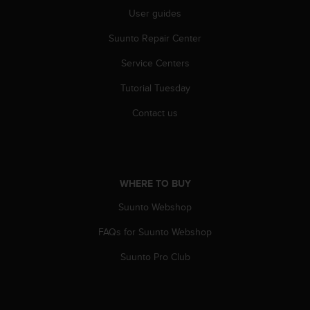
s
User guides
u
e
Suunto Repair Center
s
a
Service Centers
c
c
Tutorial Tuesday
e
s
Contact us
s
i
n
g
i
WHERE TO BUY
n
Suunto Webshop
f
o
FAQs for Suunto Webshop
r
m
Suunto Pro Club
a
t
i
o