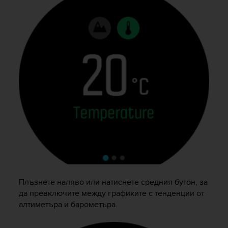
r
m
a
n
c
e
w
i
t
h
t
h
e
W
e
b
C
o
Плъзнете наляво или натиснете средния бутон, за
n
да превключите между графиките с тенденции от
t
алтиметъра и барометъра.
e
n
t