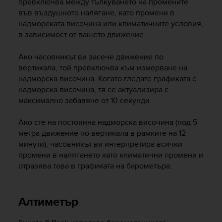
превключва между тълкуването на промените
s
във въздушното налягане, като промени в
s
надморската височина или климатичните условия,
i
в зависимост от вашето движение.
b
i
Ако часовникът ви засече движение по
l
i
вертикала, той превключва към измерване на
t
надморска височина. Когато гледате графиката с
y
надморска височина, тя се актуализира с
s
максимално забавяне от 10 секунди.
t
a
Ако сте на постоянна надморска височина (под 5
n
метра движение по вертикала в рамките на 12
d
минути), часовникът ви интерпретира всички
a
промени в налягането като климатични промени и
r
отразява това в графиката на барометъра.
d
s
.
P
Алтиметър
l
e