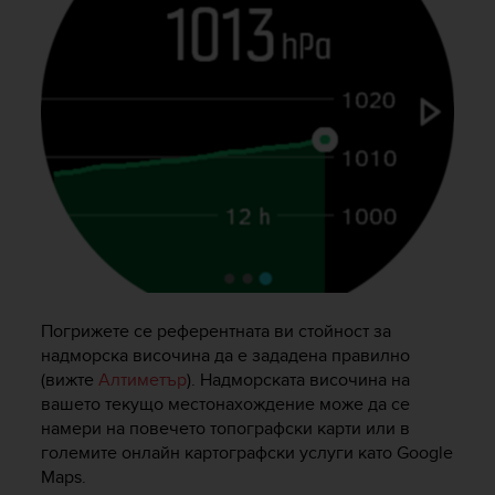
s
(
W
C
A
G
)
2
.
0
a
n
d
a
c
Погрижете се референтната ви стойност за
h
надморска височина да е зададена правилно
i
(вижте
Алтиметър
). Надморската височина на
e
вашето текущо местонахождение може да се
v
намери на повечето топографски карти или в
i
големите онлайн картографски услуги като Google
n
g
Maps.