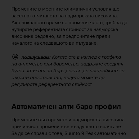
c
o
Промените в местните климатични условия ще
m
засегнат отчитането на надморската височина.
p
Ако локалното време се променя често, трябва да
l
нулирате референтната стойност за надморска
i
височина редовно, за предпочитане преди
a
началото на следващото ви пътуване.
n
c
e
Когато сте в изглед с графика
подшушвам:
w
на алтиметър или барометър, задръжте средния
i
бутон натиснат за бърз достъп до настройките за
t
открити пространства, където можете да
h
регулирате референтната стойност.
o
t
h
Автоматичен алти-баро профил
e
r
a
Промените във времето и надморската височина
c
причиняват промени във въздушното налягане.
c
За да се справи с това,
Suunto 9 Peak
автоматично
e