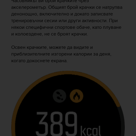
Часовникът ви брои крачките чрез
r
акселерометър. Общият брой крачки се натрупва
m
денонощно, включително и докато записвате
a
n
тренировъчни сесии или други активности. При
c
някои специфични спортове обаче, като плуване
e
и колоездене, не се броят крачки.
w
i
Освен крачките, можете да видите и
t
приблизителните изгорени калории за деня,
h
когато докоснете екрана.
t
h
e
W
e
b
C
o
n
t
e
n
t