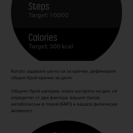
s
s
i
b
i
l
i
t
y
s
t
a
Когато задавате целта си за крачки, дефинирате
n
общия брой крачки за деня.
d
a
Общият брой калории, които изгаряте на ден, се
r
определят от два фактора: вашият базов
d
метаболизъм в покой (БМП) и вашата физическа
s
активност.
.
P
l
e