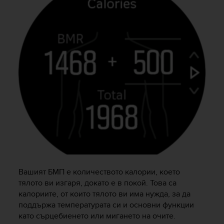
a
s
e
c
o
n
t
a
c
t
C
u
s
t
o
m
e
Вашият БМП е количеството калории, което
r
тялото ви изгаря, докато е в покой. Това са
S
e
калориите, от които тялото ви има нужда, за да
r
поддържа температурата си и основни функции
v
като сърцебиенето или мигането на очите.
i