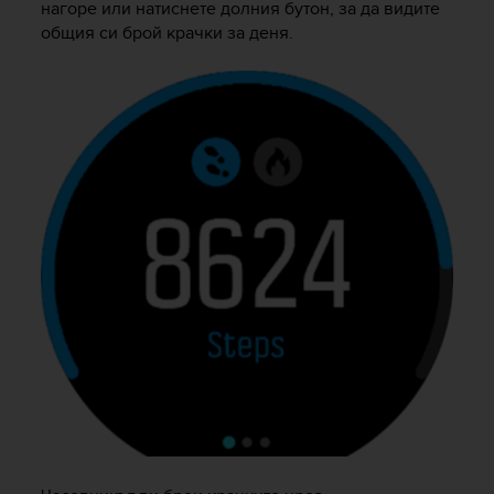
нагоре или натиснете долния бутон, за да видите
e
общия си брой крачки за деня.
f
o
r
t
h
i
s
w
e
b
s
i
t
e
i
n
c
o
n
f
o