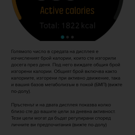
A
c
c
e
s
s
i
b
Голямото число в средата на дисплея е
i
изчисленият брой калории, които сте изгорили
l
досега през деня. Под него виждате общия брой
i
изгорени калории. Общият брой включва както
t
y
калориите, изгорени при активно движение, така
G
и вашия базов метаболизъм в покой (БМП) (вижте
u
по-долу).
i
d
Пръстенът и на двата дисплея показва колко
e
близо сте до вашите цели за дневна активност.
l
Тези цели могат да бъдат регулирани според
i
личните ви предпочитания (вижте по-долу)
n
e