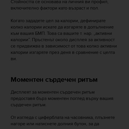
Стойността се основава на личния ви профил,
c
включително фактори като възраст и пол.
e
a
Когато зададете цел за калории, дефинирате
t
колко калории искате да изгаряте в допълнение
U
към вашия БМП. Това са вашите т. нар. „активни
S
калории”. Пръстенът около дисплея за активност
A
+
се придвижва в зависимост от това колко активни
1
калории изгаряте през деня в сравнение с целта
8
ви.
5
5
2
Моментен сърдечен ритъм
5
8
0
Дисплеят за моментен сърдечен ритъм
9
предоставя бърз моментен поглед върху вашия
0
сърдечен ритъм.
0
(
От изгледа с циферблата на часовника, плъзнете
t
нагоре или натиснете долния бутон, за да
o