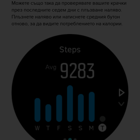
Можете също така да проверявате вашите крачки
s
(
през последните седем дни с плъзване наляво.
W
Плъзнете наляво или натиснете средния бутон
C
отново, за да видите потреблението на калории.
A
G
)
2
.
0
a
n
d
a
c
h
i
e
v
i
n
g