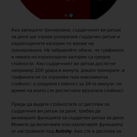
Ако запишете тренировка, сърдечният ви ритъм
за деня ще отрази ускорения сърдечен ритъм и
изразходените калории по време на
тренировката. Не забравяйте обаче, че графиката
и нивата на изразходени калории са средни
стойности. Ако сърдечният ви ритъм достигне
например 200 удара в минута, докато тренирате, в
графиката не се отразява тази максимална
стойност, а средната стойност за 24-те минути, по
време на които сте достигнали връхната стойност.
Преди да видите стойностите от дисплея за
сърдечния ви ритъм за деня, трябва да
активирате функцията за сърдечен ритъм за деня.
Можете да включвате или изключвате функцията
от настройките под
Activity
. Ако сте в дисплея за