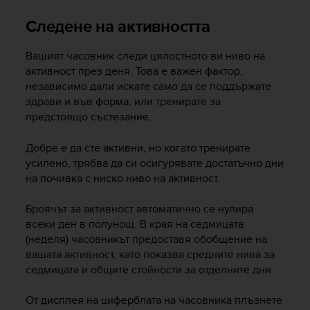
i
e
Следене на активността
v
i
Вашият часовник следи цялостното ви ниво на
n
g
активност през деня. Това е важен фактор,
L
независимо дали искате само да се поддържате
e
здрави и във форма, или тренирате за
v
предстоящо състезание.
e
l
Добре е да сте активни, но когато тренирате
A
усилено, трябва да си осигурявате достатъчно дни
A
на почивка с ниско ниво на активност.
c
o
Броячът за активност автоматично се нулира
n
f
всеки ден в полунощ. В края на седмицата
o
(неделя) часовникът предоставя обобщение на
r
вашата активност, като показва средните нива за
m
седмицата и общите стойности за отделните дни.
a
n
От дисплея на циферблата на часовника плъзнете
c