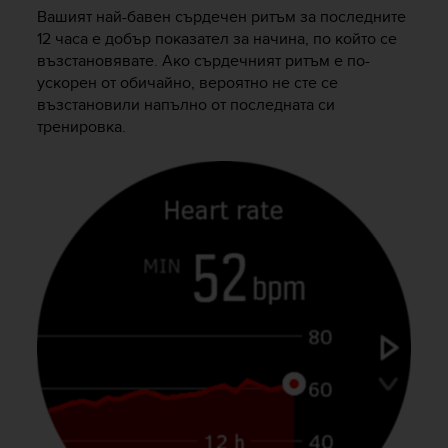
n
Вашият най-бавен сърдечен ритъм за последните
o
12 часа е добър показател за начина, по който се
n
възстановявате. Ако сърдечният ритъм е по-
t
ускорен от обичайно, вероятно не сте се
h
възстановили напълно от последната си
i
тренировка.
s
w
e
b
s
i
t
e
.