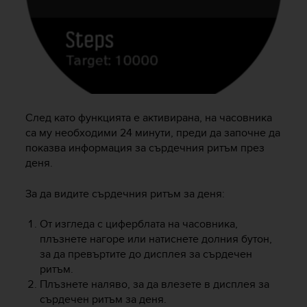
След като функцията е активирана, на часовника
са му необходими 24 минути, преди да започне да
показва информация за сърдечния ритъм през
деня.
За да видите сърдечния ритъм за деня:
От изгледа с циферблата на часовника,
плъзнете нагоре или натиснете долния бутон,
за да превъртите до дисплея за сърдечен
ритъм.
Плъзнете наляво, за да влезете в дисплея за
сърдечен ритъм за деня.