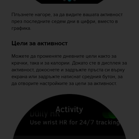
c
o
m
Плъзнете нагоре, за да видите вашата активност
p
през последните седем дни в цифри, вместо в
l
графика.
i
a
Цели за активност
n
c
Можете да променяте дневните цели както за
e
w
крачки, така и за калории. Докато сте в дисплея за
i
активност, докоснете и задръжте пръста си върху
t
екрана или задръжте натиснат средния бутон, за
h
да отворите настройките за цели за активност.
o
t
h
e
r
a
c
c
e