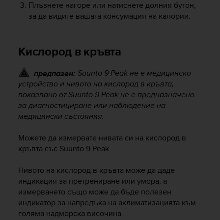
Плъзнете нагоре или натиснете долния бутон,
за да видите вашата консумация на калории.
Кислород в кръвта
Suunto 9 Peak
не е медицинско
предпазен:
устройство и нивото на кислород в кръвта,
показвано от
Suunto 9 Peak
не е предназначено
за диагностициране или наблюдение на
медицински състояния.
Можете да измервате нивата си на кислород в
кръвта със
Suunto 9 Peak
.
Нивото на кислород в кръвта може да даде
индикация за претрениране или умора, а
измерването също може да бъде полезен
индикатор за напредъка на аклиматизацията към
голяма надморска височина.