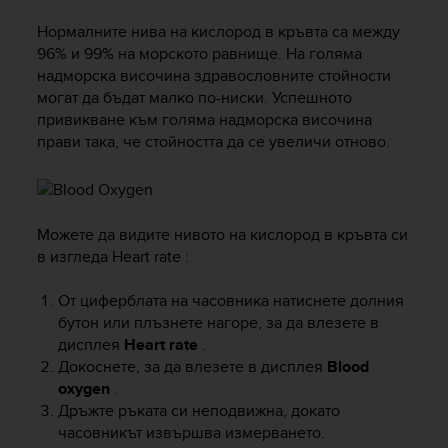
Нормалните нива на кислород в кръвта са между
96% и 99% на морското равнище. На голяма
надморска височина здравословните стойности
могат да бъдат малко по-ниски. Успешното
привикване към голяма надморска височина
прави така, че стойността да се увеличи отново.
Можете да видите нивото на кислород в кръвта си
в изгледа Heart rate :
От циферблата на часовника натиснете долния
бутон или плъзнете нагоре, за да влезете в
дисплея
Heart rate
.
Докоснете, за да влезете в дисплея
Blood
oxygen
.
Дръжте ръката си неподвижна, докато
часовникът извършва измерването.