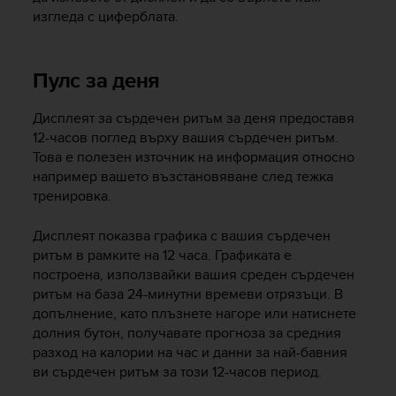
s
изгледа с циферблата.
u
e
s
a
Пулс за деня
c
c
Дисплеят за сърдечен ритъм за деня предоставя
e
12-часов поглед върху вашия сърдечен ритъм.
s
Това е полезен източник на информация относно
s
например вашето възстановяване след тежка
i
тренировка.
n
g
i
Дисплеят показва графика с вашия сърдечен
n
ритъм в рамките на 12 часа. Графиката е
f
построена, използвайки вашия среден сърдечен
o
ритъм на база 24-минутни времеви отрязъци. В
r
допълнение, като плъзнете нагоре или натиснете
m
долния бутон, получавате прогноза за средния
a
разход на калории на час и данни за най-бавния
t
ви сърдечен ритъм за този 12-часов период.
i
o