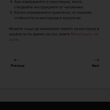
Ако измерването е неуспешно, моля,
следвайте инструкциите от часовника.
Когато измерването приключи, се показва
стойността на кислорода в кръвта ви.
Можете също да измервате нивото на кислород в
кръвта си по време на сън, вижте
Мониторинг на
съня
.
Previous
Next