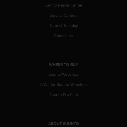
A
Suunto Repair Center
c
Service Centers
c
e
Tutorial Tuesday
s
s
Contact us
i
b
i
l
i
WHERE TO BUY
t
y
Suunto Webshop
G
u
FAQs for Suunto Webshop
i
Suunto Pro Club
d
e
l
i
n
ABOUT SUUNTO
e