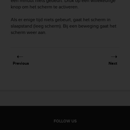
één minuut niets gebeurt. Druk op een willekeurige
e
knop om het scherm te activeren.
f
o
Als er enige tijd niets gebeurt, gaat het scherm in
r
slaapstand (leeg scherm). Bij een beweging gaat het
t
scherm weer aan.
h
i
s
w
e
b
Previous
Next
s
i
t
e
i
n
c
o
n
f
FOLLOW US
o