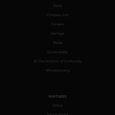
s
News
(
W
Company info
C
A
Careers
G
)
Heritage
2
Media
.
0
Sustainability
a
n
EU Declarations of Conformity
d
a
Whistleblowing
c
h
i
e
v
PARTNERS
i
n
Strava
g
TrainingPeaks