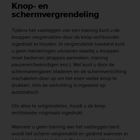
i
Knop- en
e
schermvergrendeling
v
i
n
Tijdens het vastleggen van een training kunt u de
g
knoppen vergrendelen door de knop rechtsonder
L
ingedrukt te houden. In vergrendelde toestand kunt
e
u geen handelingen uitvoeren waarbij u knoppen
v
e
moet bedienen (etappes aanmaken, training
l
pauzeren/beëindigen enz.). Wel kunt u door de
A
schermweergaven bladeren en de schermverlichting
A
inschakelen door op om het even welke knop te
c
drukken, mits de verlichting is ingesteld op
o
automatisch.
n
f
Om alles te ontgrendelen, houdt u de knop
o
rechtsonder nogmaals ingedrukt.
r
m
a
Wanneer u geen training aan het vastleggen bent,
n
wordt het scherm vergrendeld en gedimd wanneer er
c