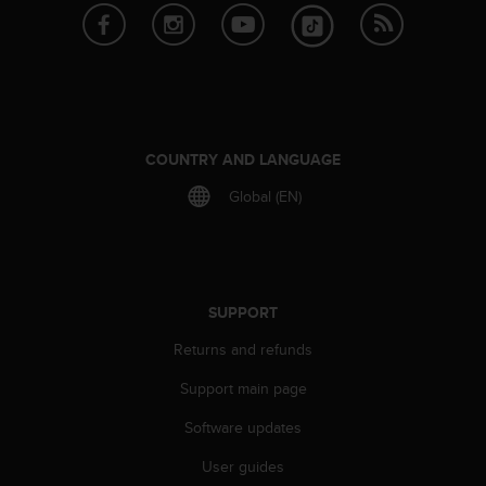
r
m
a
n
c
e
w
i
COUNTRY AND LANGUAGE
t
Global (EN)
h
t
h
e
W
e
SUPPORT
b
Returns and refunds
C
o
Support main page
n
t
Software updates
e
n
User guides
t