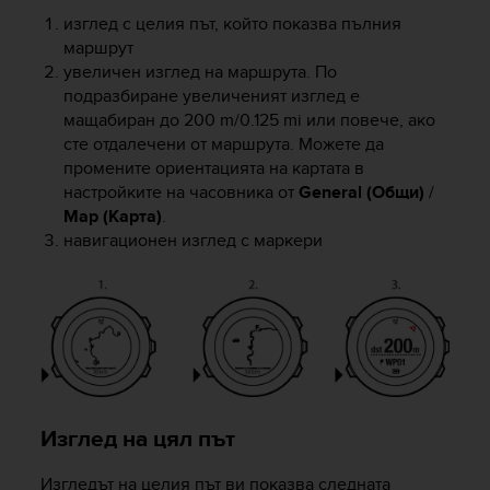
a
изглед с целия път, който показва пълния
s
маршрут
e
увеличен изглед на маршрута. По
c
o
подразбиране увеличеният изглед е
n
мащабиран до 200 m/0.125 mi или повече, ако
t
сте отдалечени от маршрута. Можете да
a
промените ориентацията на картата в
c
настройките на часовника от
General (Общи)
/
t
Map (Карта)
.
C
навигационен изглед с маркери
u
s
t
o
m
e
r
S
e
Изглед на цял път
r
v
Изгледът на целия път ви показва следната
i