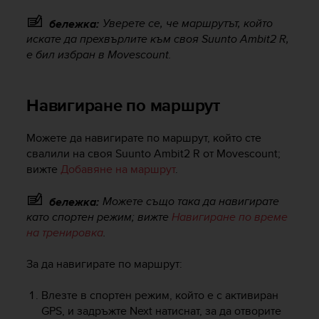
e
Уверете се, че маршрутът, който
бележка:
f
искате да прехвърлите към своя
Suunto Ambit2 R
,
o
r
е бил избран в Movescount.
t
h
i
Навигиране по маршрут
s
w
Можете да навигирате по маршрут, който сте
e
b
свалили на своя
Suunto Ambit2 R
от Movescount;
s
вижте
Добавяне на маршрут
.
i
t
Можете също така да навигирате
бележка:
e
като спортен режим; вижте
Навигиране по време
i
на тренировка
.
n
c
За да навигирате по маршрут:
o
n
f
Влезте в спортен режим, който е с активиран
o
GPS, и задръжте
Next
натиснат, за да отворите