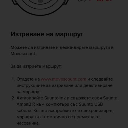
s
u
e
s
a
c
Изтриване на маршрут
c
e
s
Можете да изтривате и деактивирате маршрути в
s
Movescount.
i
n
За да изтриете маршрут:
g
i
Отидете на
www.movescount.com
и следвайте
n
инструкциите за изтриване или деактивиране
f
на маршрут.
o
Активирайте Suuntolink и свържете своя
Suunto
r
m
Ambit2 R
към компютъра със Suunto USB
a
кабела. Когато настройките се синхронизират,
t
маршрутът автоматично се премахва от
i
часовника.
o