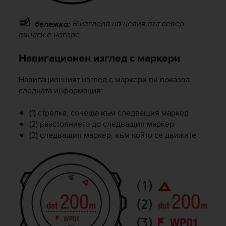
l
l
В изгледа на целия път север
бележка:
f
винаги е нагоре.
r
e
e
Навигационен изглед с маркери
)
,
Навигационният изглед с маркери ви показва
i
следната информация:
f
y
(1) стрелка, сочеща към следващия маркер
o
(2) разстоянието до следващия маркер
u
(3) следващия маркер, към който се движите
h
a
v
e
a
n
y
i
s