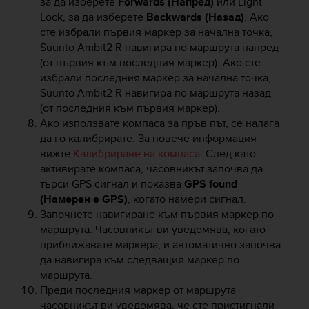
за да изберете
Forwards (Напред)
или
Light
A
Lock
, за да изберете
Backwards (Назад)
. Ако
c
сте избрали първия маркер за начална точка,
c
Suunto Ambit2 R
навигира по маршрута напред
e
(от първия към последния маркер). Ако сте
s
избрали последния маркер за начална точка,
s
Suunto Ambit2 R
навигира по маршрута назад
i
(от последния към първия маркер).
b
i
Ако използвате компаса за пръв път, се налага
l
да го калибрирате. За повече информация
i
вижте
Калибриране на компаса
. След като
t
активирате компаса, часовникът започва да
y
търси GPS сигнал и показва
GPS found
G
(Намерен е GPS)
, когато намери сигнал.
u
Започнете навигиране към първия маркер по
i
маршрута. Часовникът ви уведомява, когато
d
приближавате маркера, и автоматично започва
e
да навигира към следващия маркер по
l
i
маршрута.
n
Преди последния маркер от маршрута
e
часовникът ви уведомява, че сте пристигнали