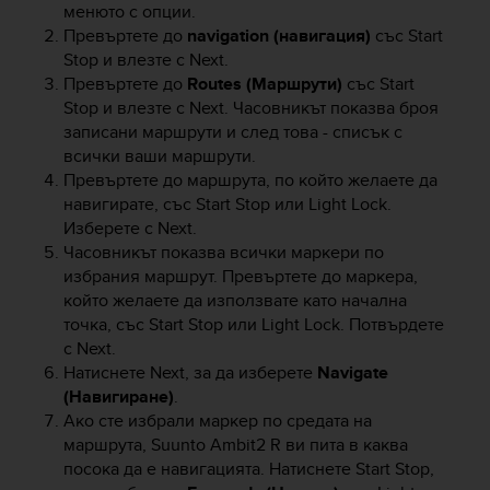
r
менюто с опции.
m
Превъртете до
navigation (навигация)
със
Start
a
Stop
и влезте с
Next
.
n
Превъртете до
Routes (Маршрути)
със
Start
c
Stop
и влезте с
Next
. Часовникът показва броя
e
записани маршрути и след това - списък с
w
всички ваши маршрути.
i
Превъртете до маршрута, по който желаете да
t
h
навигирате, със
Start Stop
или
Light Lock
.
t
Изберете с
Next
.
h
Часовникът показва всички маркери по
e
избрания маршрут. Превъртете до маркера,
W
който желаете да използвате като начална
e
точка, със
Start Stop
или
Light Lock
. Потвърдете
b
с
Next
.
C
Натиснете
Next
, за да изберете
Navigate
o
(Навигиране)
.
n
Ако сте избрали маркер по средата на
t
e
маршрута,
Suunto Ambit2 R
ви пита в каква
n
посока да е навигацията. Натиснете
Start Stop
,
t