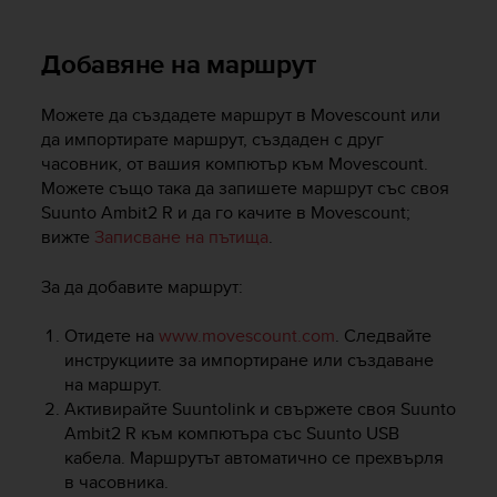
i
e
v
Добавяне на маршрут
i
n
g
Можете да създадете маршрут в Movescount или
L
да импортирате маршрут, създаден с друг
e
часовник, от вашия компютър към Movescount.
v
Можете също така да запишете маршрут със своя
e
Suunto Ambit2 R
и да го качите в Movescount;
l
вижте
Записване на пътища
.
A
A
За да добавите маршрут:
c
o
n
Отидете на
www.movescount.com
. Следвайте
f
инструкциите за импортиране или създаване
o
на маршрут.
r
Активирайте Suuntolink и свържете своя
Suunto
m
Ambit2 R
към компютъра със Suunto USB
a
кабела. Маршрутът автоматично се прехвърля
n
в часовника.
c