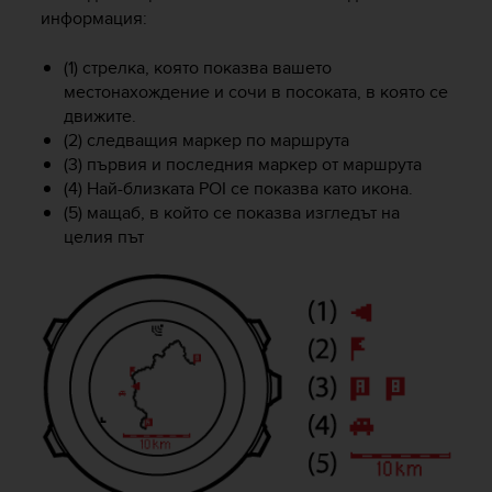
информация:
c
e
a
(1) стрелка, която показва вашето
t
местонахождение и сочи в посоката, в която се
U
движите.
S
(2) следващия маркер по маршрута
A
(3) първия и последния маркер от маршрута
+
(4) Най-близката POI се показва като икона.
1
(5) мащаб, в който се показва изгледът на
8
целия път
5
5
2
5
8
0
9
0
0
(
t
o