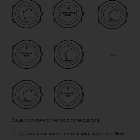
c
o
m
p
l
i
a
n
c
e
w
i
t
h
o
t
h
e
r
a
За да прескочите маркер от маршрута:
c
c
Докато навигирате по маршрут, задръжте
Next
e