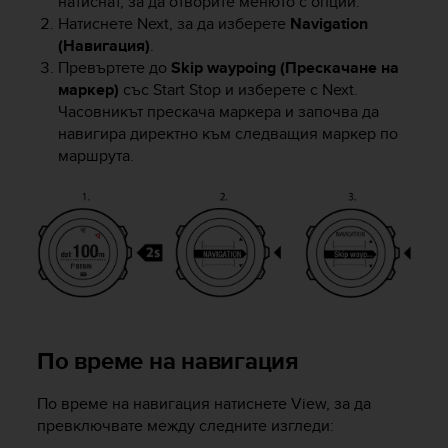
натиснат, за да отворите менюто с опции.
s
Натиснете
Next
, за да изберете
Navigation
s
(Навигация)
.
i
Превъртете до
Skip waypoing (Прескачане на
b
маркер)
със
Start Stop
и изберете с
Next
.
i
Часовникът прескача маркера и започва да
l
навигира директно към следващия маркер по
i
t
маршрута.
y
s
t
a
n
d
a
r
d
По време на навигация
s
.
P
По време на навигация натиснете
View
, за да
l
превключвате между следните изгледи:
e