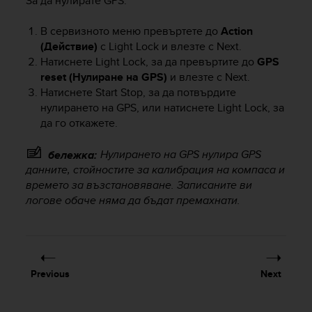
За да нулирате GPS:
A
c
В сервизното меню превъртете до
Action
c
(Действие)
с
Light Lock
и влезте с
Next
.
e
Натиснете
Light Lock
, за да превъртите до
GPS
s
reset (Нулиране на GPS)
и влезте с
Next
.
s
Натиснете
Start Stop
, за да потвърдите
i
нулирането на GPS, или натиснете
Light Lock
, за
b
да го откажете.
i
l
i
Нулирането на GPS нулира GPS
бележка:
t
данните, стойностите за калибрация на компаса и
y
времето за възстановяване. Записаните ви
G
логове обаче няма да бъдат премахнати.
u
i
d
e
l
Previous
Next
i
n
e