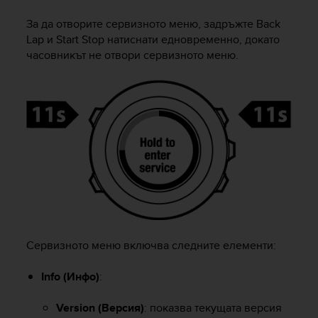
i
e
За да отворите сервизното меню, задръжте
Back
v
Lap
и
Start Stop
натиснати едновременно, докато
i
часовникът не отвори сервизното меню.
n
g
L
e
v
e
l
A
A
c
o
n
f
o
Сервизното меню включва следните елементи:
r
m
Info (Инфо)
:
a
n
Version (Версия)
: показва текущата версия
c