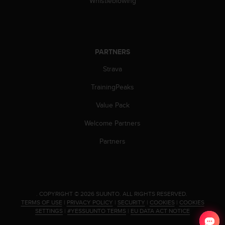
Whistleblowing
a
s
e
c
o
PARTNERS
n
t
Strava
a
c
TrainingPeaks
t
C
Value Pack
u
s
Welcome Partners
t
Partners
o
m
e
r
S
e
.
COPYRIGHT © 2026 SUUNTO.
ALL RIGHTS RESERVED.
TERMS OF USE
|
PRIVACY POLICY
|
SECURITY
|
COOKIES
|
COOKIES
r
SETTINGS
|
#YESSUUNTO TERMS
|
EU DATA ACT NOTICE
v
i