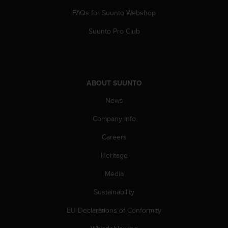
s
FAQs for Suunto Webshop
s
i
Suunto Pro Club
b
i
l
i
t
ABOUT SUUNTO
y
s
News
t
a
Company info
n
Careers
d
a
Heritage
r
d
Media
s
.
Sustainability
P
l
EU Declarations of Conformity
e