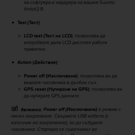
на софтуера и хардуера на вашия
Suunto
e
Ambit2 R
.
f
o
Test (Тест)
:
r
t
h
LCD test (Тест на LCD)
: позволява да
i
изпробвате дали LCD дисплея работи
s
правилно.
w
e
Action (Действие)
:
b
s
Power off (Изключване)
: позволява ви да
i
вкарате часовника в дълбок сън.
t
e
GPS reset (Нулиране на GPS)
: позволява ви
i
да нулирате GPS данните.
n
c
Power off (Изключване)
е режим с
бележка:
o
ниско захранване. Свържете USB кабела (с
n
източник на захранване), за да събудите
f
часовника. Стартира се съветникът за
o