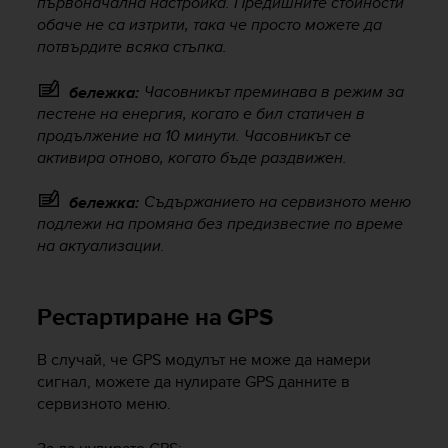
първоначална настройка. Предишните стойности
r
обаче не са изтрити, така че просто можете да
m
a
потвърдите всяка стъпка.
n
c
Часовникът преминава в режим за
бележка:
e
пестене на енергия, когато е бил статичен в
w
продължение на 10 минути. Часовникът се
i
активира отново, когато бъде раздвижен.
t
h
Съдържанието на сервизното меню
бележка:
t
подлежи на промяна без предизвестие по време
h
на актуализации.
e
W
e
b
Рестартиране на GPS
C
o
В случай, че GPS модулът не може да намери
n
сигнал, можете да нулирате GPS данните в
t
сервизното меню.
e
n
t