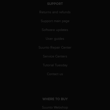
c
SUPPORT
o
m
Returns and refunds
p
l
Support main page
i
a
Software updates
n
User guides
c
e
Suunto Repair Center
w
i
Service Centers
t
h
Tutorial Tuesday
o
t
Contact us
h
e
r
a
c
WHERE TO BUY
c
Suunto Webshop
e