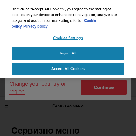
S
WE SHIP TO 75+ DESTINATIONS OVER THE
u
By clicking “Accept All Cookies”, you agree to the storing of
WORLD:
CLICK HERE TO SELECT YOURS
u
cookies on your device to enhance site navigation, analyze site
Your country or region:
usage, and assist in our marketing efforts.
Cookie
n
policy
Privacy policy
t
o
Cookies Settings
United States
i
s
Home
Support
Suunto Ambit2 R
Потребителско ръководство
c
- 2.0
Reject All
Currency: $ (USD)
o
m
Shipping only to United States
Accept All Cookies
m
SUUNTO AMBIT2 R ПОТРЕБИТЕЛСКО
i
РЪКОВОДСТВО - 2.0
t
Change your country or
Continue
t
region
e
d
Сервизно меню
t
o
a
c
Сервизно меню
h